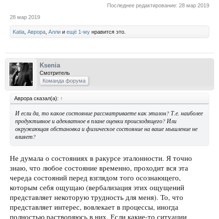
Последнее редактирование:
28 мар 2019
28 мар 2019
Katia
,
Аврора
,
Алли
и
ещё 1-му
нравится это.
Ksenia
Смотритель
Команда форума
Аврора сказал(а):
↑
И если да, то какое состояние рассматриваете как эталон? Т.е. наиболее
продуктивное и адекватное в плане оценки происходящего? Или
окружающая обстановка и физическое состояние на ваше мышление не
влияет?
Не думала о состояниях в ракурсе эталонности. Я точно
знаю, что любое состояние временно, проходит вся эта
череда состояний перед взглядом того осознающего,
которым себя ощущаю (вербализация этих ощущений
представляет некоторую трудность для меня). То, что
представляет интерес, вовлекает в процессы, иногда
полностью растворяюсь в них. Если какие-то ситуации