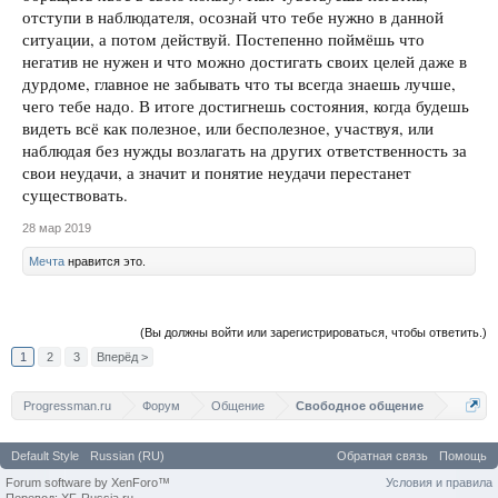
отступи в наблюдателя, осознай что тебе нужно в данной
ситуации, а потом действуй. Постепенно поймёшь что
негатив не нужен и что можно достигать своих целей даже в
дурдоме, главное не забывать что ты всегда знаешь лучше,
чего тебе надо. В итоге достигнешь состояния, когда будешь
видеть всё как полезное, или бесполезное, участвуя, или
наблюдая без нужды возлагать на других ответственность за
свои неудачи, а значит и понятие неудачи перестанет
существовать.
28 мар 2019
Мечта
нравится это.
(Вы должны войти или зарегистрироваться, чтобы ответить.)
1
2
3
Вперёд >
Progressman.ru
Форум
Общение
Свободное общение
Default Style
Russian (RU)
Обратная связь
Помощь
Forum software by XenForo™
Условия и правила
Перевод: XF-Russia.ru