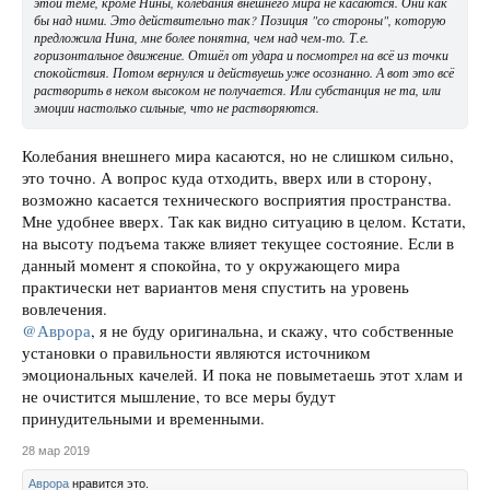
этой теме, кроме Нины, колебания внешнего мира не касаются. Они как
бы над ними. Это действительно так? Позиция "со стороны", которую
предложила Нина, мне более понятна, чем над чем-то. Т.е.
горизонтальное движение. Отшёл от удара и посмотрел на всё из точки
спокойствия. Потом вернулся и действуешь уже осознанно. А вот это всё
растворить в неком высоком не получается. Или субстанция не та, или
эмоции настолько сильные, что не растворяются.
Колебания внешнего мира касаются, но не слишком сильно,
это точно. А вопрос куда отходить, вверх или в сторону,
возможно касается технического восприятия пространства.
Мне удобнее вверх. Так как видно ситуацию в целом. Кстати,
на высоту подъема также влияет текущее состояние. Если в
данный момент я спокойна, то у окружающего мира
практически нет вариантов меня спустить на уровень
вовлечения.
@Аврора
, я не буду оригинальна, и скажу, что собственные
установки о правильности являются источником
эмоциональных качелей. И пока не повыметаешь этот хлам и
не очистится мышление, то все меры будут
принудительными и временными.
28 мар 2019
Аврора
нравится это.