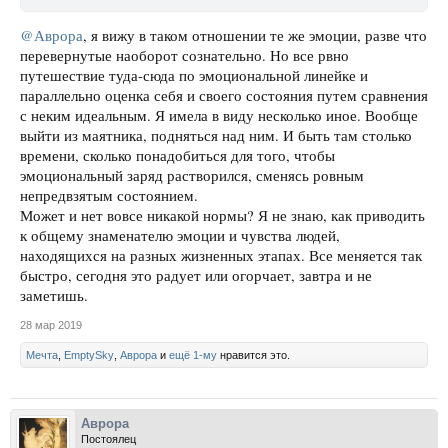
@Аврора
, я вижу в таком отношении те же эмоции, разве что
перевернутые наоборот сознательно. Но все рвно
путешествие туда-сюда по эмоциональной линейке и
параллельно оценка себя и своего состояния путем сравнения
с неким идеальным. Я имела в виду несколько иное. Вообще
выйти из маятника, подняться над ним. И быть там столько
времени, сколько понадобиться для того, чтобы
эмоциональный заряд растворился, сменясь ровным
непредвзятым состоянием.
Может и нет вовсе никакой нормы? Я не знаю, как приводить
к общему знаменателю эмоции и чувства людей,
находящихся на разных жизненных этапах. Все меняется так
быстро, сегодня это радует или огорчает, завтра и не
заметишь.
28 мар 2019
Мечта
,
EmptySky
,
Аврора
и
ещё 1-му
нравится это.
Аврора
Постоялец