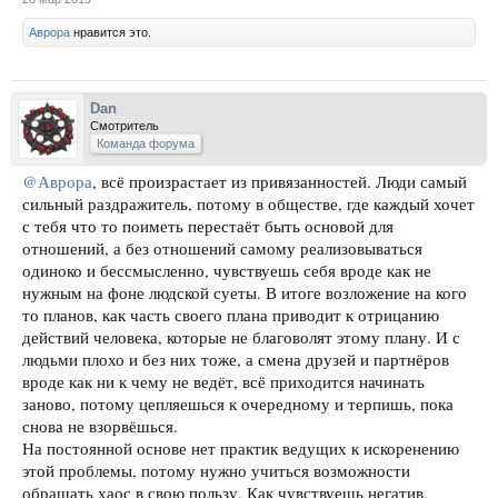
Аврора
нравится это.
Dan
Смотритель
Команда форума
@Аврора
, всё произрастает из привязанностей. Люди самый
сильный раздражитель, потому в обществе, где каждый хочет
с тебя что то поиметь перестаёт быть основой для
отношений, а без отношений самому реализовываться
одиноко и бессмысленно, чувствуешь себя вроде как не
нужным на фоне людской суеты. В итоге возложение на кого
то планов, как часть своего плана приводит к отрицанию
действий человека, которые не благоволят этому плану. И с
людьми плохо и без них тоже, а смена друзей и партнёров
вроде как ни к чему не ведёт, всё приходится начинать
заново, потому цепляешься к очередному и терпишь, пока
снова не взорвёшься.
На постоянной основе нет практик ведущих к искоренению
этой проблемы, потому нужно учиться возможности
обращать хаос в свою пользу. Как чувствуешь негатив,