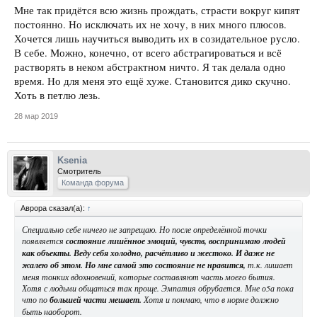
Мне так придётся всю жизнь прождать, страсти вокруг кипят
постоянно. Но исключать их не хочу, в них много плюсов.
Хочется лишь научиться выводить их в созидательное русло.
В себе. Можно, конечно, от всего абстрагироваться и всё
растворять в неком абстрактном ничто. Я так делала одно
время. Но для меня это ещё хуже. Становится дико скучно.
Хоть в петлю лезь.
28 мар 2019
Ksenia
Смотритель
Команда форума
Аврора сказал(а):
↑
Специально себе ничего не запрещаю. Но после определённой точки
появляется
состояние лишённое эмоций, чувств, воспринимаю людей
как объекты. Веду себя холодно, расчётливо и жестоко. И даже не
жалею об этом. Но мне самой это состояние не нравится,
т.к. лишает
меня тонких вдохновений, которые составляют часть моего бытия.
Хотя с людьми общаться так проще. Эмпатия обрубается. Мне о5а пока
что по
большей части мешает.
Хотя и понмаю, что в норме должно
быть наоборот.