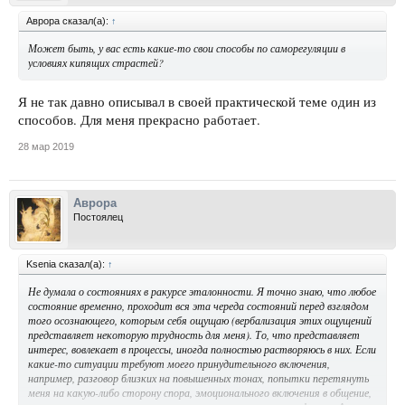
Аврора сказал(а):
↑
Может быть, у вас есть какие-то свои способы по саморегуляции в
условиях кипящих страстей?
Я не так давно описывал в своей практической теме один из
способов. Для меня прекрасно работает.
28 мар 2019
Аврора
Постоялец
Ksenia сказал(а):
↑
Не думала о состояниях в ракурсе эталонности. Я точно знаю, что любое
состояние временно, проходит вся эта череда состояний перед взглядом
того осознающего, которым себя ощущаю (вербализация этих ощущений
представляет некоторую трудность для меня). То, что представляет
интерес, вовлекает в процессы, иногда полностью растворяюсь в них. Если
какие-то ситуации требуют моего принудительного включения,
например, разговор близких на повышенных тонах, попытки перетянуть
меня на какую-либо сторону спора, эмоционального включения в общение,