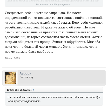
которое меня не цепляет, то все воспринимается просто фоном. А я его
Нажмите, чтобы раскрыть...
наблюдаю. Не чувствуя никакой обязательности своего участия.
Наверное, в этом и заключается способ саморегуляции. Если нет
автоматической реакции, выработать ее в себе - удаляться от ситуации
Специально себе ничего не запрещаю. Но после
на безопасное расстояние. Чтобы чужие эмоции не могли "достать".
определённой точки появляется состояние лишённое эмоций,
Ведь это не больше, чем кино на собственном внутреннем киноэкране.
чувств, воспринимаю людей как объекты. Веду себя холодно,
расчётливо и жестоко. И даже не жалею об этом. Но мне
Отключение эмоций, это что? Нахождение в гуще событий и при этом
запрет на самовыражение?
самой это состояние не нравится, т.к. лишает меня тонких
вдохновений, которые составляют часть моего бытия. Хотя с
людьми общаться так проще. Эмпатия обрубается. Мне о5а
пока что по большей части мешает. Хотя и понмаю, что в
норме должно быть наоборот.
28 мар 2019
Аврора
Постоялец
EmptySky сказал(а):
↑
Я не так давно описывал в своей практической теме один из способов. Для
меня прекрасно работает.