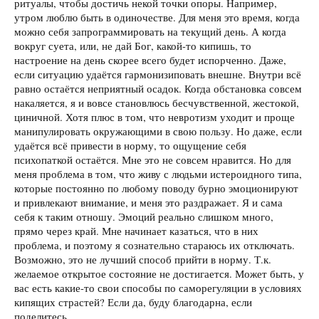
ритуалы, чтобы достичь некой точки опоры. Например,
утром люблю быть в одиночестве. Для меня это время, когда
можно себя запрограммировать на текущий день. А когда
вокруг суета, или, не дай Бог, какой-то кипишь, то
настроение на день скорее всего будет испорченно. Даже,
если ситуацию удаётся гармонизиповать внешне. Внутри всё
равно остаётся неприятный осадок. Когда обстановка совсем
накаляется, я и вовсе становлюсь бесчувственной, жестокой,
циничной. Хотя плюс в том, что невротизм уходит и проще
манипулировать окружающими в свою пользу. Но даже, если
удаётся всё привести в норму, то ощущение себя
психопаткой остаётся. Мне это не совсем нравится. Но для
меня проблема в том, что живу с людьми истероидного типа,
которые постоянно по любому поводу бурно эмоционируют
и привлекают внимание, и меня это раздражает. Я и сама
себя к таким отношу. Эмоций реально слишком много,
прямо через край. Мне начинает казаться, что в них
проблема, и поэтому я сознательно стараюсь их отключать.
Возможно, это не лучший способ прийти в норму. Т.к.
желаемое открытое состояние не достигается. Может быть, у
вас есть какие-то свои способы по саморегуляции в условиях
кипящих страстей? Если да, буду благодарна, если
поделитесь.