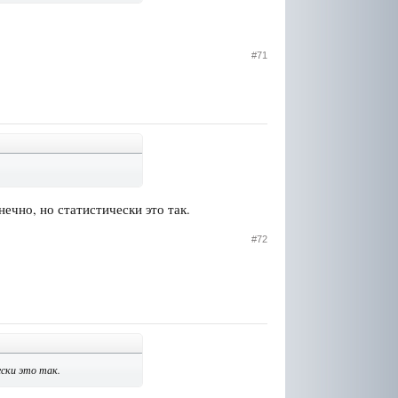
#71
ечно, но статистически это так.
#72
ски это так.