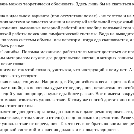
связь можно теоретически обосновать. Здесь лишь бы не скатиться
ла в идеальном варианте (при отсутствии помех) - не толстое и не х
ения костями количество мышц и некоторый небольшой подкожный с
тклонения, вызванные неверной работой или вообще поломкой тела 
лохой работы почек или лимфатической системы. Вода не выводится,
и поломка системы обмена, или перекорм, когда еда скапливается, а
быть разные.
я" ошибка. Поломка механизма работы тела может достаться от пре
ым материалом служат две родительские клетки, в которых зашиты 
 некие глюки.
анизм не так чтоб сложно, учитывая, что инструкций к нему нет. А
здесь отсутствуют.
овия в виде социума. Например, в Индии избыток веса - признак бо
ьные индийцы в основном худые от недоедания, независимо от особ
 с едой у нас попроще, а культ еды более развит. Вот и имеем вокр
его можно извлекать удовольствие. К тому же способ достаточно пр
им стоит психика.
оляет не доводить организм до поломок и даже ремонтировать его, 
ольствиям, в том числе и от еды), не до поломок и ремонтов. Разве 
удовольствие от переедания. Так что если не брать во внимание 
здоровой системой мышления должны и выглядеть здоровее.