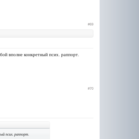
#69
обой вполне конкретный псих. раппорт.
#70
ый псих. раппорт.