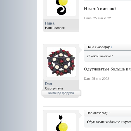
И какой именно?
Нина
,
25 янв 2022
Нина
Наш человек
Нина сказал(а):
↑
И какой именно?
Одутловатые больше к ч
Dan
,
25 янв 2022
Dan
Смотритель
Команда форума
Dan сказал(а):
↑
Одутловатые больше к чувст