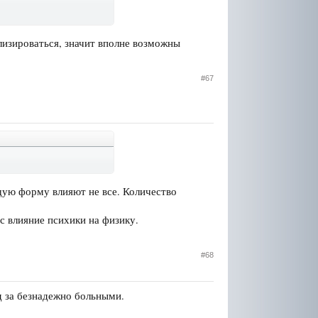
илизироваться, значит вполне возможны
#67
бщую форму влияют не все. Количество
с влияние психики на физику.
#68
д за безнадежно больными.