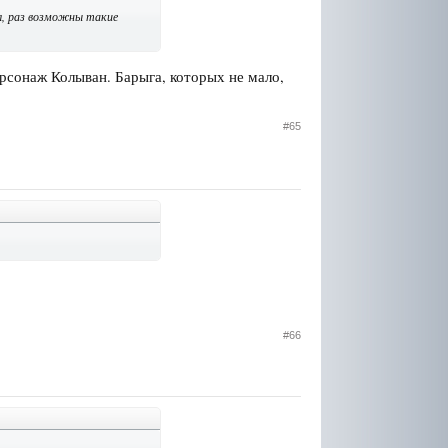
л, раз возможны такие
ерсонаж Колыван. Барыга, которых не мало,
#65
#66