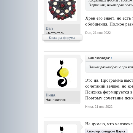
Корреляция формы с содерж
В принципе, некоторая повт
Хрен его знает, но есть
обобщения. Полное раз
Dan
Dan
,
21 янв 2022
Смотритель
Команда форума
Dan сказал(а):
↑
Полное разнообразие при не
Это да. Программа выст
сочетаний велико, но ко
Психика формируется в 
Нина
Поэтому сочетание псих
Наш человек
Нина
,
21 янв 2022
Не думаю, что человечес
Спойлер:
Синдром Дауна