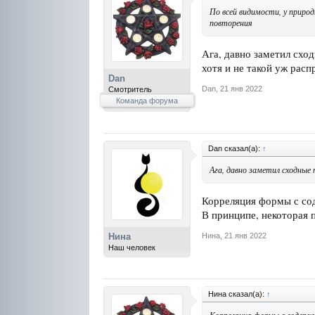
По всей видимости, у приро
повторения
Ага, давно заметил схо
хотя и не такой уж рас
Dan
Dan
,
21 янв 2022
Смотритель
Команда форума
Dan сказал(а):
↑
Ага, давно заметил сходные
Корреляция формы с со
В принципе, некоторая п
Нина
,
21 янв 2022
Нина
Наш человек
Нина сказал(а):
↑