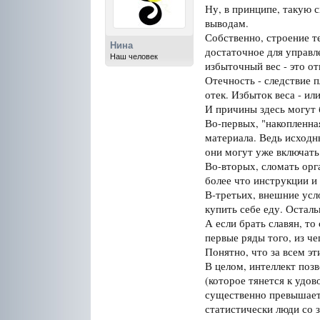
Ну, в принципе, такую 
выводам.
Собственно, строение те
Нина
достаточное для управл
Наш человек
избыточный вес - это о
Отечность - следствие п
отек. Избыток веса - ил
И причины здесь могут 
Во-первых, "накопленна
материала. Ведь исходн
они могут уже включать
Во-вторых, сломать орг
более что инструкции и 
В-третьих, внешние усл
купить себе еду. Остал
А если брать славян, то
первые ряды того, из ч
Понятно, что за всем эт
В целом, интеллект позв
(которое тянется к удов
существенно превышает 
статистически люди со 