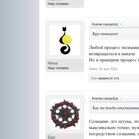
Наш человек
Ksenia сказал(а):
↑
Круг замкнулся)
Любой процесс познания
возвращаться к началу.
Но в принципе процесс к
Нина
Наш человек
Нина
,
16 янв 2022
Dan
нравится это.
Ksenia сказал(а):
↑
Как же тогда сопоставлять 
Сознание, это штука, эт
максимально точно, нуж
посредством сознания, н
Dan