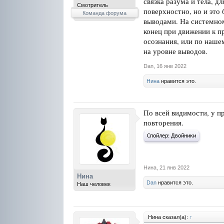
связка разума и тела, д
Смотритель
поверхностно, но и это
Команда форума
выводами. На системном
конец при движении к пр
осознания, или по наше
на уровне выводов.
Dan
,
16 янв 2022
Нина
нравится это.
По всей видимости, у п
повторения.
Спойлер:
Двойники
Нина
,
21 янв 2022
Нина
Dan
нравится это.
Наш человек
Нина сказал(а):
↑