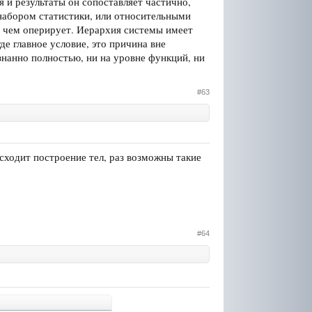
ия и результаты он сопоставляет частично,
 набором статистики, или относительными
 и чем оперирует. Иерархия системы имеет
де главное условие, это причина вне
знанно полностью, ни на уровне функций, ни
#63
сходит построение тел, раз возможны такие
#64