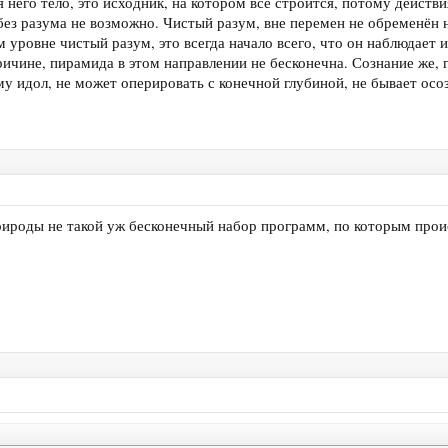
ля него тело, это исходник, на котором всё строится, потому действ
 без разума не возможно. Чистый разум, вне перемен не обременён
 уровне чистый разум, это всегда начало всего, что он наблюдает
ичине, пирамида в этом направлении не бесконечна. Сознание же, г
му идол, не может оперировать с конечной глубиной, не бывает осо
рироды не такой уж бесконечный набор программ, по которым прои