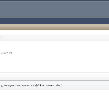
 май 2021
.
цу, которую ты имеешь в виду? Она точно одна?