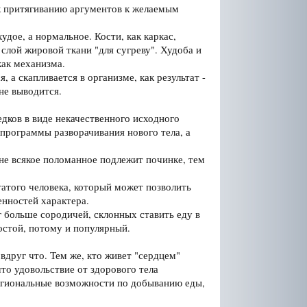
 к притягиванию аргументов к желаемым
удое, а нормальное. Кости, как каркас,
лой жировой ткани "для сугреву". Худоба и
как механизма.
 а скапливается в организме, как результат -
 не выводится.
дков в виде некачественного исходного
программы разворачивания нового тела, а
 не всякое поломанное подлежит починке, тем
гатого человека, который может позволить
енностей характера.
уг больше сородичей, склонных ставить еду в
остой, потому и популярный.
вдруг что. Тем же, кто живет "сердцем"
что удовольствие от здорового тела
региональные возможности по добыванию еды,