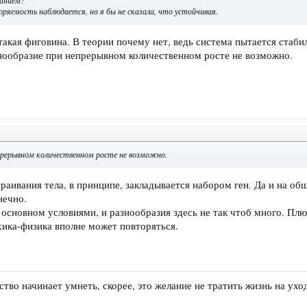
анием?
оряемость наблюдается, но я бы не сказала, что устойчивая.
 такая фиговина. В теории почему нет, ведь система пытается стаб
нообразие при непрерывном количественном росте не возможно.
прерывном количественном росте не возможно.
раивания тела, в принципе, закладывается набором ген. Да и на о
нечно.
основном условиями, и разнообразия здесь не так чтоб много. Плю
ика-физика вполне может повторяться.
тво начинает умнеть, скорее, это желание не тратить жизнь на ухо