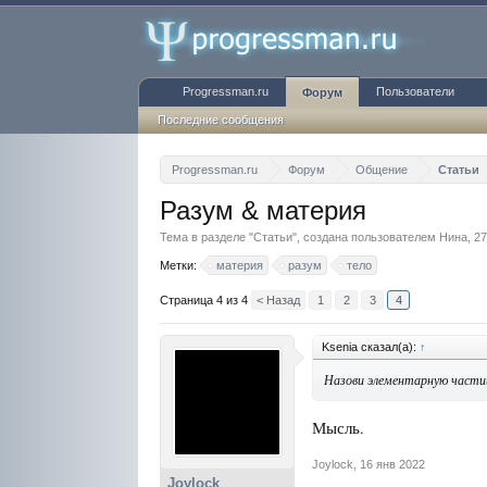
Progressman.ru
Пользователи
Форум
Последние сообщения
Progressman.ru
Форум
Общение
Статьи
Разум & материя
Тема в разделе "
Статьи
", создана пользователем
Нина
,
27
Метки:
материя
разум
тело
Страница 4 из 4
< Назад
1
2
3
4
Ksenia сказал(а):
↑
Назови элементарную части
Мысль.
Joylock
,
16 янв 2022
Joylock