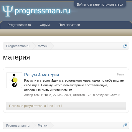
Войти или зарегистрироваться
Progressman.ru
Форум
Пользователи
Progressman.ru
Метки
материя
Разум & материя
Тема
Разум и материя Идея материального мира, сама по себе вполне
себе идея. Почему нет? Элементарные составляющие,
способные быть и изменяемым...
Автор темы:
Нина
,
27 май 2021
, ответов - 78, в разделе:
Статьи
Показано результатов: с 1 по 1 из 1.
Progressman.ru
Метки