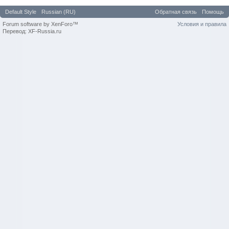
Default Style
Russian (RU)
Обратная связь
Помощь
Forum software by XenForo™
Условия и правила
Перевод: XF-Russia.ru