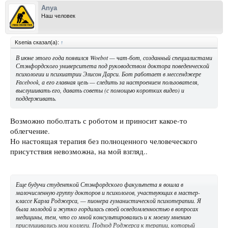
Anya
Наш человек
Ksenia сказал(а):
↑
В июне этого года появился Woebot — чат-бот, созданный специалистами
Стэнфордского университета под руководством доктора поведенческой
психологии и психиатрии Элисон Дарси. Бот работает в мессенджере
Facebook, а его главная цель — следить за настроением пользователя,
выслушивать его, давать советы (с помощью коротких видео) и
поддерживать.
Возможно поболтать с роботом и приносит какое-то
облегчение.
Но настоящая терапия без полноценного человеческого
присутствия невозможна, на мой взгляд..
Еще будучи студенткой Стэнфордского факультета я вошла в
малочисленную группу докторов и психологов, участвующих в мастер-
классе Карла Роджерса, — пионера гуманистической психотерапии. Я
была молодой и жутко гордилась своей осведомленностью в вопросах
медицины, тем, что со мной консультировались и к моему мнению
прислушивались мои коллеги. Подход Роджерса к терапии, который