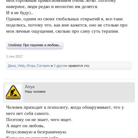
неосторожным прикосновением очень легко. Поэтому
вещи, их как-то вообще возможно контролировать. И, конечно,
наверное, люди редко и неохотно им делятся.
отношения с таким терапевтом, могут быть исцеляющими для того,
И я не буду)..
чьё чувство стыда - неотъемлемый спутник.
Однако, одним из своих глобальных открытий я, все-таки
Нет, конечно, многие начинающие психотерапевты проходят через
поделюсь, потому что, как мне кажется, оно не столько про
период "умного, работящего и высокоморального". Я называю это
мои личные ощущения, сколько про саму суть терапии.
"период гуру". У каждого этот период длится разное время.
Однако ж, как мне кажется, полезным для клиента может быть только
Спойлер:
Про терапию и любовь..
"глупый", "ленивый" и "аморальный" психотерапевт.
Ну, собственно, первично здесь, кого ищет клиент - гуру или
1 сен 2017
психотерапевта.
Дана
,
Viola
,
Игорь Саторин
и
2 другим
нравится это.
Для просмотра внешних ссылок необходимо зарегистрироваться
или
авторизоваться на форуме.
Anya
Наш человек
Человек приходит к психологу, когда обнаруживает, что у
него нет себя самого.
Поэтому он не знает, чего ищет.
А ищет он любовь,
безусловную и безграничную.
Когда же он находит себя,