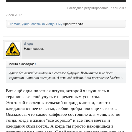
Последнее редактирование:
7 сен 2017
7 сен 2017
Fire Wolf
,
Дана
,
ласточка
и
ещё 1-му
нравится это.
Anya
Наш человек
Мечта сказал(а):
↑
лучше без всякий ожиданий в светлое будущее. Ведь никто и не дает
гарантии , что оно наступит. А нет, всё ждешь " то прекрасное далёко ".
Вот ещё одна полезная штука, которой я научилась в
терапии.. т.е. ещё учусь с переменным успехом.
Это такой исследовательский подход к жизни, вместо
ожидания от нее счастья, любви, добра или еще чего-то..
Оказалось, что самое кайфовое состояние для меня, это не
тогда, когда в жизни "все хорошо" и все твои мечты и
ожидания сбываются.. А когда ты просто находишься в
согласии с тем, что есть. С той жизнью, которая уже есть и с