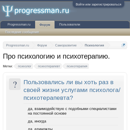
Войти или зарегистрироваться
Progressman.ru
Пользователи
Форум
Последние сообщения
Progressman.ru
Форум
Саморазвитие
Психология
Про психологию и психотерапию.
Метки:
психолог
психотерапевт
психотерапия
?
Пользовались ли вы хоть раз в
своей жизни услугами психолога/
психотерапевта?
да, взаимодействую с подобными специалистами
на постоянной основе
да, иногда
да, единожды