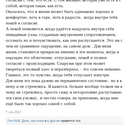
собой, которая такая, как есть.
Оказалось, что в жизни может быть одинаково хорошо и
комфортно, хоть в горе, хоть в радости.. когда внутри тебя
покой и согласие.
А покой появляется, когда удаётся нащупать внутри себя
невидимые узлы, созданные внутренним сопротивлением,
осознать их и почувствовать, как они распускаются. Это ни с
чем не сравнимое ощущение, на самом деле.. Для меня
жизнь становится прекрасна именно в эти моменты, когда я
ощущаю это облегчение, отпускание, покой и полное
согласие с происходящим. Снаружи при этом может
твориться полный хаос и неразбериха, - это совсем неважно.
Главное, это то чувство, когда тебя отпускает изнутри.
Для меня это пока далеко не перманентное состояние.. но я к
нему и не стремлюсь. Я кажется, больше вообще толком ни к
чему не стремлюсь, просто сижу и неторопливо распутываю
эти свои узелки).. и честно говоря, не припомню, когда мне
ещё было так хорошо самой с собой.
7 сен 2017
Fire Wolf
,
Дана
,
ласточка
и
6 другим
нравится это.