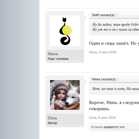
Staff сказал(а):
↑
Ну да ладно, там вроде Odin
Не уж то и он с ними за одн
Один и сюда зашёл. Но 
Нина
,
8 июл 2019
Нина
Наш человек
Нина сказал(а):
↑
Нет, все так и есть. Но на
Короче, Нина, в следую
говоришь.
Oma
,
8 июл 2019
Oma
Автор
Атаман
нравится это.