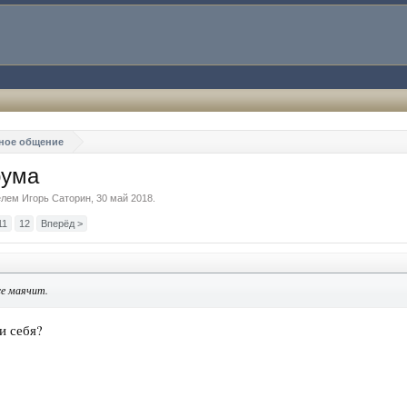
ное общение
рума
телем
Игорь Саторин
,
30 май 2018
.
11
12
Вперёд >
же маячит.
и себя?