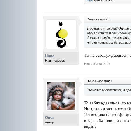
Oma
нравится это.
Oma сказал(а):
↑
Причем тут жаба? Опять св
Меня смешит твое мелкое вр
А сколько туда человек ушло
что не врешь, а я бы соглас
Ты не забллуждаешься, а
Нина
Наш человек
Нина
,
8 июл 2019
Нина сказал(а):
↑
Ты не забллуждаешься, а прос
То заблуждаешься, то н
Нин, ты читаешь хотя б
Я заходила на тот форум 
Oma
и здесь банили. Так что
Автор
видит.