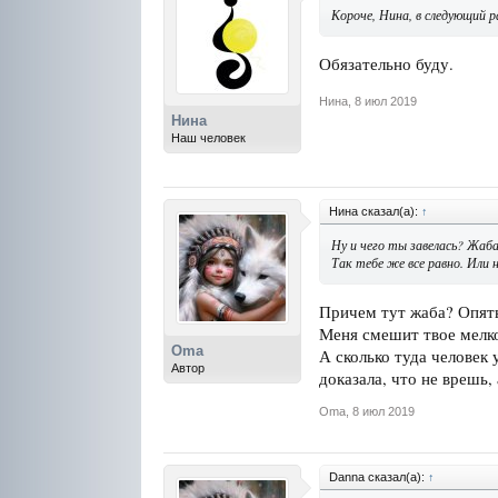
Короче, Нина, в следующий 
Обязательно буду.
Нина
,
8 июл 2019
Нина
Наш человек
Нина сказал(а):
↑
Ну и чего ты завелась? Жаб
Так тебе же все равно. Или 
Причем тут жаба? Опять
Меня смешит твое мелко
Oma
А сколько туда человек
Автор
доказала, что не врешь,
Oma
,
8 июл 2019
Danna сказал(а):
↑