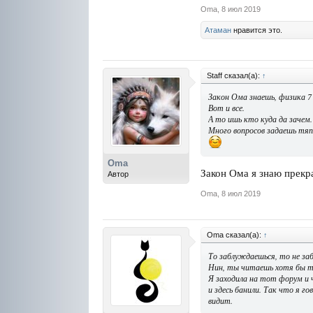
Oma
,
8 июл 2019
Атаман
нравится это.
Staff сказал(а):
↑
Закон Ома знаешь, физика 7
Вот и все.
А то ишь кто куда да зачем.
Много вопросов задаешь тяп
Oma
Закон Ома я знаю прекра
Автор
Oma
,
8 июл 2019
Oma сказал(а):
↑
То заблуждаешься, то не за
Нин, ты читаешь хотя бы т
Я заходила на тот форум и ч
и здесь банили. Так что я г
видит.