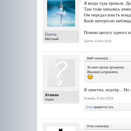
Я когда туда пришла. Да
Там тоже начались измен
Ом передал власть мла
Было интересно наблюдат
Помню цитату одного из
Danna
Местный
Danna
,
8 июл 2019
Staff сказал(а):
↑
За мат прошу прощения.
Виноват исправлюсь.
Я заметил, подтёр... Но 
Атаман
Атаман
,
8 июл 2019
Guest
Oma
нравится это.
Oma сказал(а):
↑