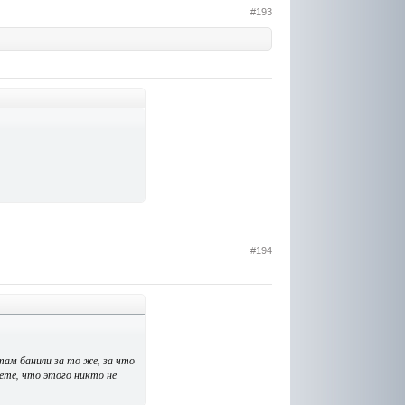
#193
#194
 там банили за то же, за что
аете, что этого никто не