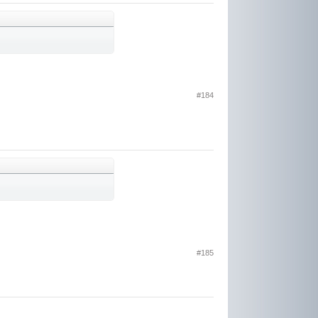
#184
#185