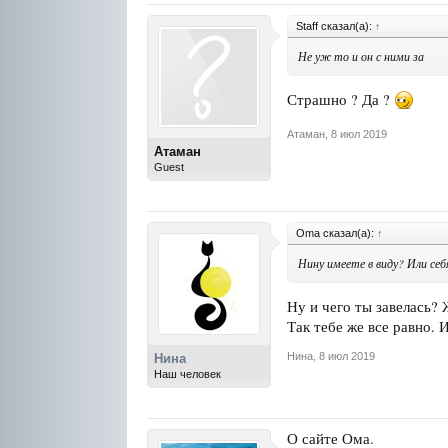
Staff сказал(а):
↑
Не уж то и он с ними за
Страшно ? Да ?
Атаман
,
8 июл 2019
Атаман
Guest
Oma сказал(а):
↑
Нину имеете в виду? Или себ
Ну и чего ты завелась?
Так тебе же все равно. 
Нина
,
8 июл 2019
Нина
Наш человек
О сайте Ома.