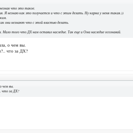
незная что это такое.
. Я незнаю как это получается и что с этим делать. Ну карма у меня такая.))
ким.
ак они незнают что с этой властью делать.
. Мало того что ДХ нам оставил наследие. Так еще и Ома наследие осознавай.
ла, о чем вы.
?.. что за ДХ?
о чем вы.
. что за ДХ?