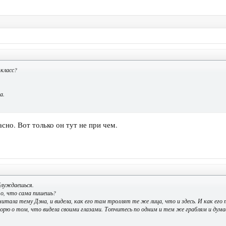
 класс?
а.
сно. Вот только он тут не при чем.
блуждаешься.
о, что сама пишешь?
итала тему Дэна, и видела, как его там троллят те же лица, что и здесь. И как его
оворю о том, что видела своими глазами. Топчитесь по одним и тем же граблям и дум