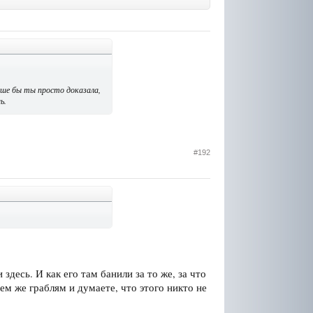
учше бы ты просто доказала,
ь.
#192
 здесь. И как его там банили за то же, за что
тем же граблям и думаете, что этого никто не