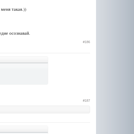
меня такая.))
едие осознавай.
#186
#187