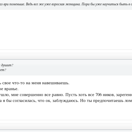
раз ври поменьше. Ведь все же уже взрослая женщина. Пора бы уже научиться быть в 
а душит?
нет?
 свое что-то на меня навешиваешь.
е вранье.
 ушло, мне совершенно все равно. Пусть хоть все 706 ников, зарег
 а я бы согласилась, что ок, заблуждаюсь. Но ты предпочитаешь лом