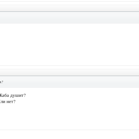
я?
 Жаба душит?
Или нет?