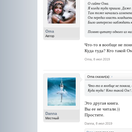
О сайте Ома.
Я когда туда пришла. Даже 
Там тоже начались изменения
Ом передал власть младшень
Было интересно наблюдать к
Oma
Помню цитату одного из них
Автор
Что-то я вообще не поня
Куда туда? Кто такой Ом
Oma
,
8 июл 2019
Oma сказал(а):
↑
Что-то я вообще не поняла, 
Куда туда? Кто такой Ом?.
Это другая книга.
Вы ее не читали.))
Danna
Простите.
Местный
Danna
,
8 июл 2019