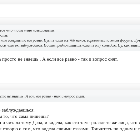
ое что-то на меня навешиваешь.
анье.
, мне совершенно все равно. Пусть хоть все 706 ников, зарегенных на этом форуме. Л
илась, что ок, заблуждаюсь. Но ты предпочитаешь ломать эту комедию. Ну, как знаеш
 просто не знаешь . А если все равно - так и вопрос снят.
то не знаешь . А если все равно - так и вопрос снят.
е заблуждаешься.
ы то, что сама пишешь?
и читала тему Дэна, и видела, как его там троллят те же лица, что и
 я говорю о том, что видела своими глазами. Топчитесь по одним и 