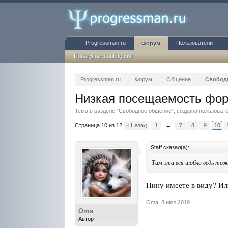
Progressman.ru
Пользователи
Форум
Последние сообщения
Progressman.ru
Форум
Общение
Свобод
Низкая посещаемость фо
Тема в разделе "
Свободное общение
", создана пользова
Страница 10 из 12
< Назад
1
←
7
8
9
10
Staff сказал(а):
↑
Там эта вся шобла ведь то
Нину имеете в виду? Ил
Oma
,
8 июл 2019
Oma
Автор