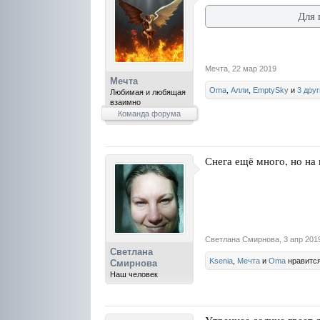
Для 
Мечта
,
22 мар 2019
Мечта
Oma
,
Алли
,
EmptySky
и
3 дру
Любимая и любящая
взаимно
Команда форума
Снега ещё много, но на 
Светлана Смирнова
,
3 апр 201
Светлана
Ksenia
,
Мечта
и
Oma
нравится
Смирнова
Наш человек