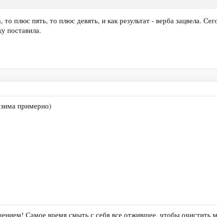
, то плюс пять, то плюс девять, и как результат - верба зацвела. Се
ку поставила.
е зима примерно)
ением! Самое время смыть с себя все отжившее, чтобы очистить м