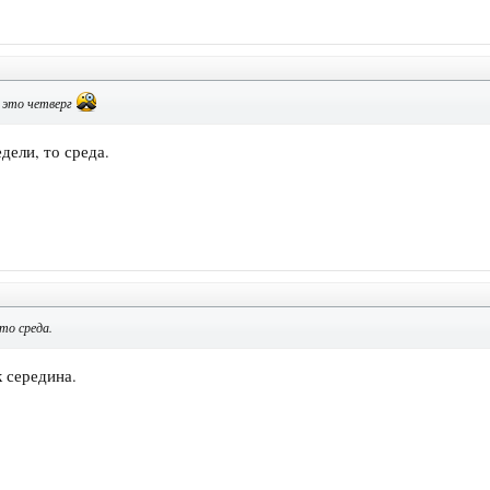
- это четверг
дели, то среда.
 то среда.
 середина.