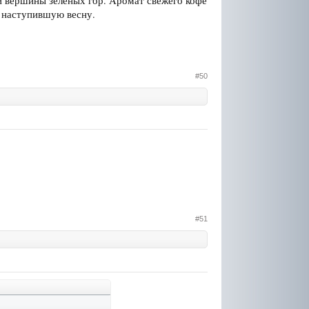
и вершины зеленых гор. Аромат свежего кофе
в наступившую весну.
#50
#51