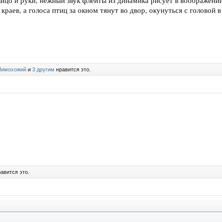
лицо и руки, нежный звук флейты из динамика рисует в воображени
раев, а голоса птиц за окном тянут во двор, окунуться с головой 
имохожий
и
3 другим
нравится это.
авится это.