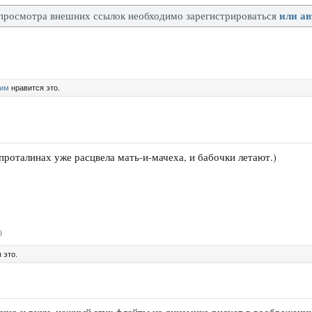
или ав
просмотра внешних ссылок необходимо зарегистрироваться
гим
нравится это.
проталинах уже расцвела мать-и-мачеха, и бабочки летают.)
9
 это.