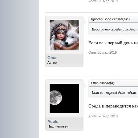
Adele
,
20 мар 2019
IgnorantSage сказал(а):
↑
Вообще-то середина недели 
Если вс - первый день не
Oma
,
20 мар 2019
Oma
Автор
Oma сказал(а):
↑
Если вс - первый день недели,
Среда и переводится как
Adele
,
20 мар 2019
Adele
Наш человек