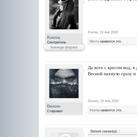
Ksenia
,
19 янв 2020
Ksenia
Мечта
нравится это.
Смотритель
Команда форума
Да всех с кресом вод, я
Весной пахнуло сразу и
Denom
,
19 янв 2020
Denom
Ksenia
нравится это.
Старожил
Denom сказал(а):
↑