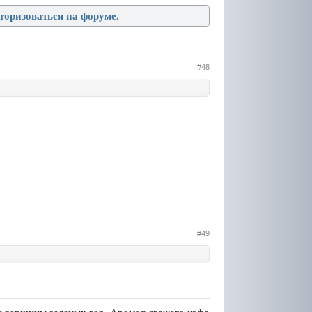
торизоваться на форуме.
#48
#49