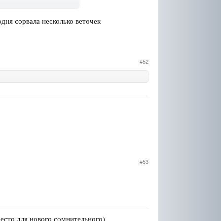
годня сорвала несколько веточек
#52
#53
есто для нового сомнительного)