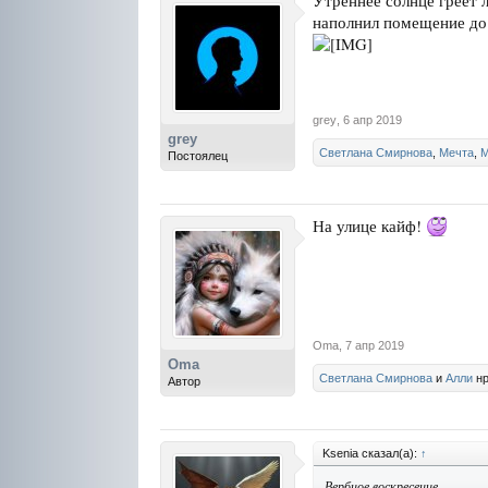
Утреннее солнце греет 
наполнил помещение до к
grey
,
6 апр 2019
grey
Светлана Смирнова
,
Мечта
,
М
Постоялец
На улице кайф!
Oma
,
7 апр 2019
Oma
Светлана Смирнова
и
Алли
нр
Автор
Ksenia сказал(а):
↑
Вербное воскресение