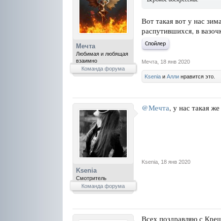
Вот такая вот у нас зима
распутившихся, в вазоч
Спойлер
Мечта
Любимая и любящая
взаимно
Мечта
,
18 янв 2020
Команда форума
Ksenia
и
Алли
нравится это.
@Мечта
, у нас такая ж
Ksenia
,
18 янв 2020
Ksenia
Смотритель
Команда форума
Всех поздравляю с Крещ