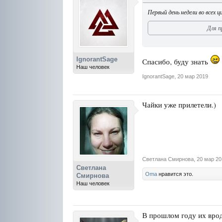
Первый день недели во всех ц
Для п
IgnorantSage
Спасибо, буду знать
Наш человек
IgnorantSage
,
20 мар 2019
Чайки уже прилетели.)
Светлана Смирнова
,
20 мар 20
Светлана
Oma
нравится это.
Смирнова
Наш человек
В прошлом году их вроде