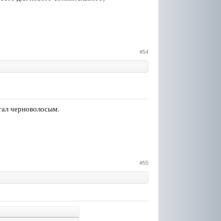
#54
стал черноволосым.
#55