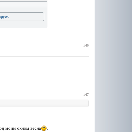
оруме.
#46
#47
 под моим окном весна
.