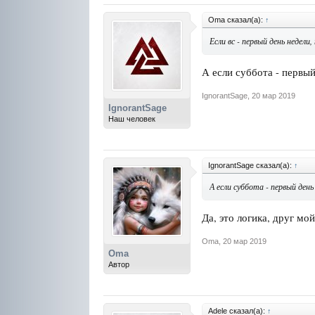
Oma сказал(а):
↑
Если вс - первый день недели,
А если суббота - первый
IgnorantSage
,
20 мар 2019
IgnorantSage
Наш человек
IgnorantSage сказал(а):
↑
А если суббота - первый день
Да, это логика, друг мо
Oma
,
20 мар 2019
Oma
Автор
Adele сказал(а):
↑