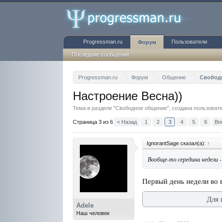
Progressman.ru
Пользователи
Форум
Последние сообщения
Progressman.ru
Форум
Общение
Свобод
Настроение Весна))
Тема в разделе "
Свободное общение
", создана пользова
Страница 3 из 6
< Назад
1
2
3
4
5
6
Вп
IgnorantSage сказал(а):
↑
Вообще-то середина недели 
Первый день недели во 
Для 
Adele
Наш человек