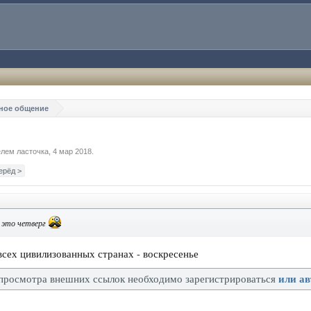
ное общение
телем
ласточка
,
4 мар 2018
.
ерёд >
- это четверг
всех цивилизованных странах - воскресенье
или ав
просмотра внешних ссылок необходимо зарегистрироваться