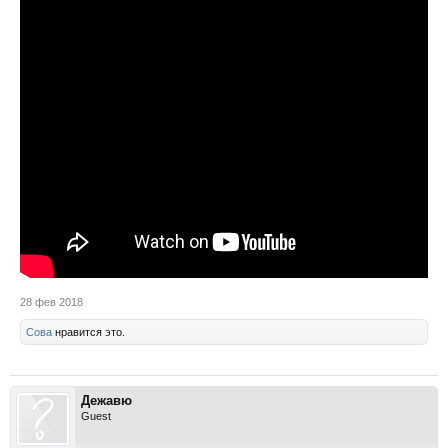
28 фев 2018
Сова
нравится это.
Дежавю
Guest