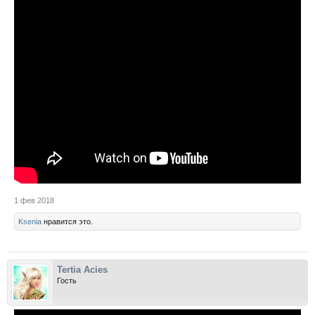
1 фев 2018
Ksenia
нравится это.
Tertia Acies
Гость