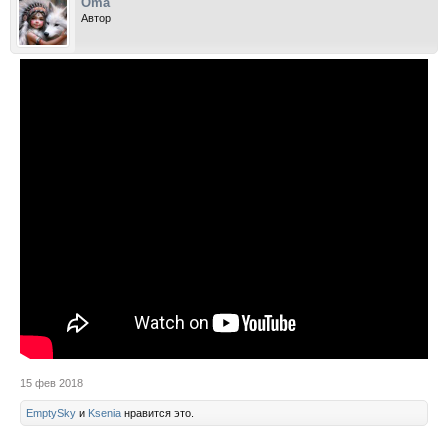
Oma
Автор
15 фев 2018
EmptySky
и
Ksenia
нравится это.