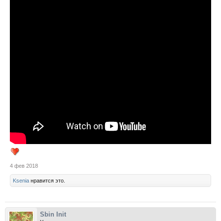
4 фев 2018
Ksenia
нравится это.
Sbin Init