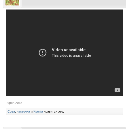
9 фев 2018
Сова
,
ласточка
и
Ksenia
нравится это.