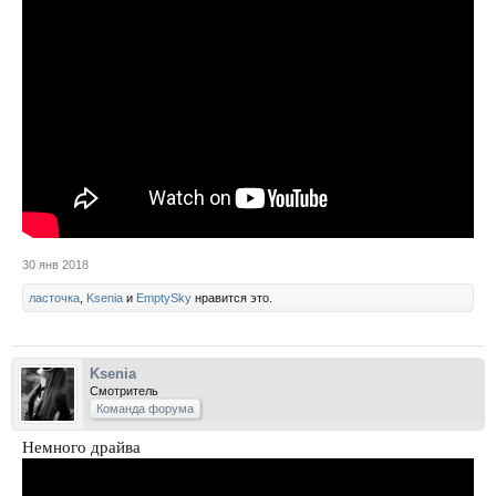
30 янв 2018
ласточка
,
Ksenia
и
EmptySky
нравится это.
Ksenia
Смотритель
Команда форума
Немного драйва