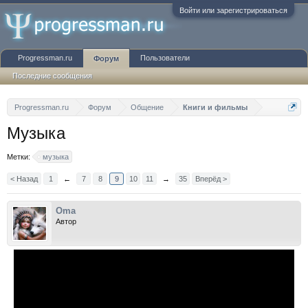
Войти или зарегистрироваться
Progressman.ru
Пользователи
Форум
Последние сообщения
Progressman.ru
Форум
Общение
Книги и фильмы
Музыка
Метки:
музыка
< Назад
1
←
7
8
9
10
11
→
35
Вперёд >
Oma
Автор