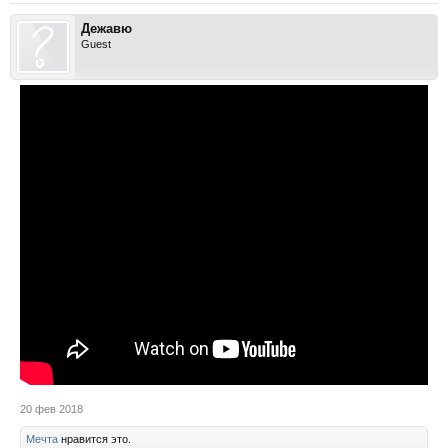
Дежавю
Guest
20 фев 2018
Мечта
нравится это.