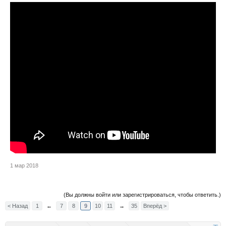
1 мар 2018
(Вы должны войти или зарегистрироваться, чтобы ответить.)
< Назад
1
←
7
8
9
10
11
→
35
Вперёд >