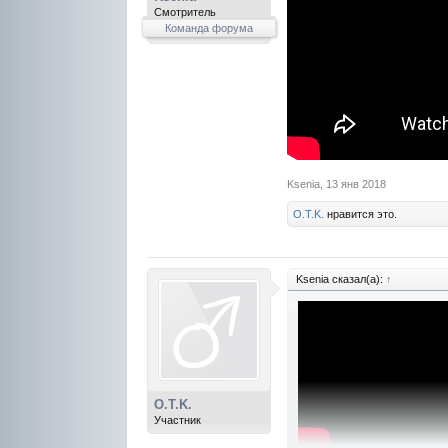
Смотритель
Команда форума
Ksenia
,
13 янв 2018
O.T.K.
нравится это.
Ksenia сказал(а):
↑
O.T.K.
Участник