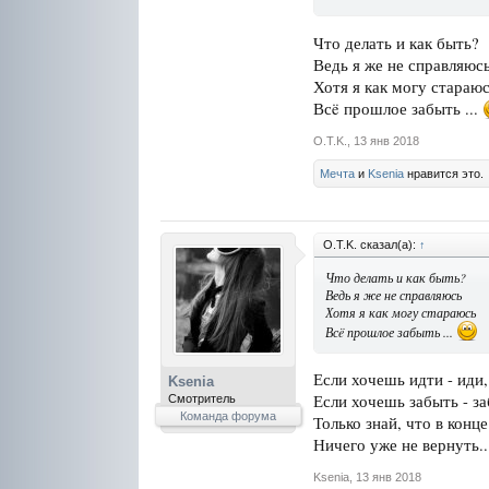
Что делать и как быть?
Ведь я же не справляюс
Хотя я как могу стараю
Всë прошлое забыть ...
O.T.K.
,
13 янв 2018
Мечта
и
Ksenia
нравится это.
O.T.K. сказал(а):
↑
Что делать и как быть?
Ведь я же не справляюсь
Хотя я как могу стараюсь
Всë прошлое забыть ...
Если хочешь идти - иди,
Ksenia
Если хочешь забыть - за
Смотритель
Команда форума
Только знай, что в конц
Ничего уже не вернуть..
Ksenia
,
13 янв 2018