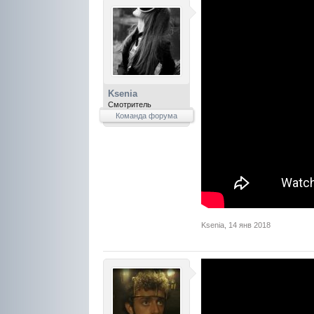
Ksenia
Смотритель
Команда форума
Ksenia
,
14 янв 2018