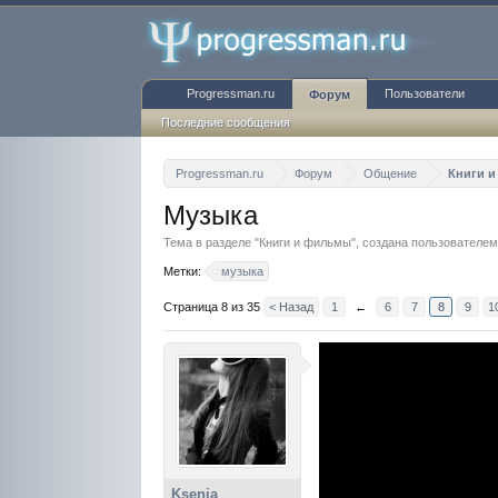
Progressman.ru
Пользователи
Форум
Последние сообщения
Progressman.ru
Форум
Общение
Книги 
Музыка
Тема в разделе "
Книги и фильмы
", создана пользователе
Метки:
музыка
Страница 8 из 35
< Назад
1
←
6
7
8
9
1
Ksenia