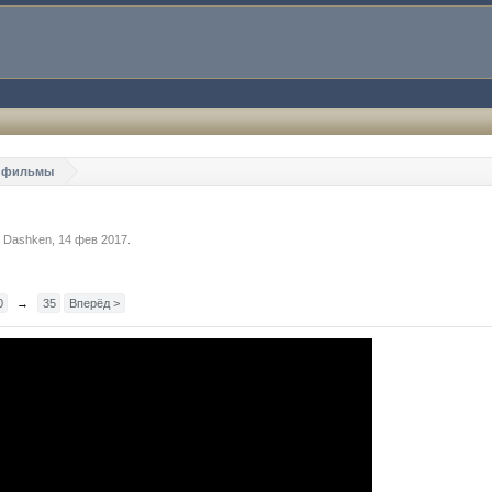
и фильмы
м
Dashken
,
14 фев 2017
.
0
→
35
Вперёд >