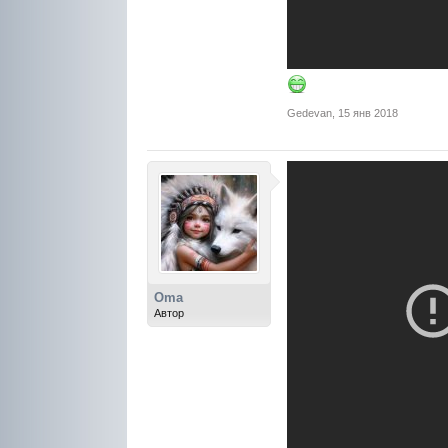
Gedevan
,
15 янв 2018
Oma
Автор