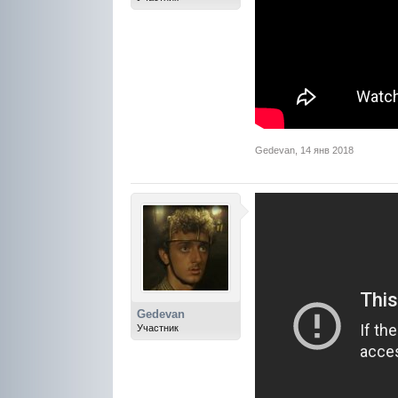
Gedevan
,
14 янв 2018
Gedevan
Участник