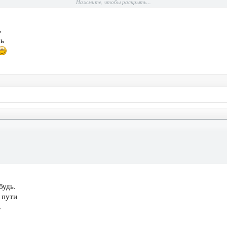
Нажмите, чтобы раскрыть...
ь
сь
будь.
е пути
.