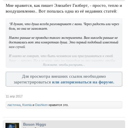
Мне нравится, как пишет Элизабет Гилберт, - просто, тепло и
воодушевленно.. Вот попалась одна из её недавних статей:
"Я думаю, что душа всегда разговаривает с вами. Через радость или через
боль, но она не замолкает.
Никто раньше не проводил такого эксперимента. Вам никогда раньше не
доставалась вот эта конкретная душа. Это первый подобный известный
нам случай.
И никто не говорит, что быть человеком или прислушиваться к своей
душе — просто. Но я не верю, что мы приходим на эту планету, чтобы
Нажмите, чтобы раскрыть...
порхать, как бабочка, ни о чем не задумываться, и быть увлекаемым
потоком волн, не вкладываясь и не слушая зов души. Я верю, что мы
приходим сюда, чтобы пережить что-то важное. Чтобы проявлять
Для просмотра внешних ссылок необходимо
смелость. Чтобы быть живым.
или авторизоваться на форуме.
зарегистрироваться
Это трудно. Но вы не одиноки.
С вами всегда есть голос вашей души."
(с) Лиз Гилберт
11 апр 2017
ласточка
,
Ksenia
и
Dashken
нравится это.
Boson Higgs