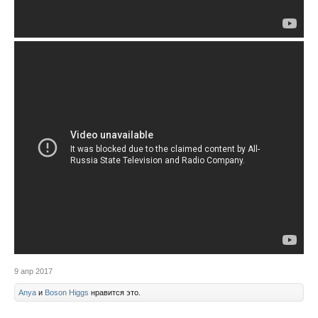
9 апр 2017
Anya
и
Boson Higgs
нравится это.