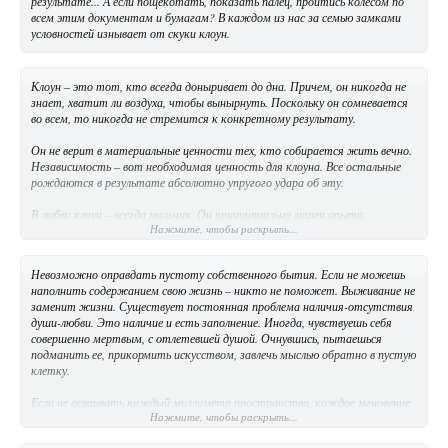
результате... А если пощекотать, показать палец, пройтись колесом по
всем этим документам и бумагам? В каждом из нас за семью замками
условностей изнывает от скуки клоун.
Клоун – это тот, кто всегда доныривает до дна. Причем, он никогда не
знает, хватит ли воздуха, чтобы вынырнуть. Поскольку он сомневается
во всем, то никогда не стремится к конкретному результату.
Он не верит в материальные ценности тех, кто собирается жить вечно.
Независимость – вот необходимая ценность для клоуна. Все остальные
рождаются в результате абсолютно упругого удара об эту.
В любви клоун – всегда мальчик. Он принципиально лишен опыта.
Нажмите, чтобы раскрыть...
Которого, собственно, и не существует. Никакой опыт любви не
передаваем. Клоун любит и поэтому всегда начинает отношения с нуля,
как жизнь. Ничего нельзя сравнить или – измерить, любовь – всегда
Невозможно оправдать пустоту собственного бытия. Если не можешь
только вдруг, без прошлого. У клоуна нет прошлого в обыденном смысле.
наполнить содержанием свою жизнь – никто не поможет. Выживание не
У него есть мудрость, которая не зависит от опыта. У клоуна нет
заменит жизни. Существует постоянная проблема наличия-отсутствия
прошлого – как предрассудков, как хвоста запретов и никчемных правил.
души-любви. Это наличие и есть заполнение. Иногда, чувствуешь себя
Он свободен, то есть каждой клеткой тела ощущает другого. Он не
совершенно мертвым, с отлетевшей душой. Очнувшись, пытаешься
отличает себя от другого. Он – то самое Я, которое Ты.
подманить ее, прикормить искусством, завлечь мыслью обратно в пустую
клетку.
Если не осваивать каждый миллиметр пространства, каждое мгновение
Нажмите, чтобы раскрыть...
жизни, то все заполняется пустотой. Пресловутое «выдавливание из
себя» есть выдавливание пустоты. Пустота и есть синоним рабства,