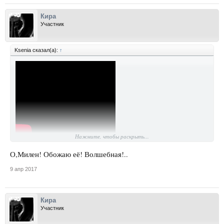
Кира
Участник
Ksenia сказал(а):
↑
Нажмите, чтобы раскрыть...
О,Милен! Обожаю её! Волшебная!..
9 апр 2017
Кира
Участник