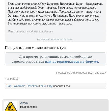
когда ты не принадлежишь себе, ты пуст, и можешь быть наполнен, чем
Есть игра, и есть игра в Игру. Игра игр. Настоящая Игра – бескорыстна,
угодно.
в ней нет победителей. Это – процесс. В нем невозможно проиграть.
Потому что никогда нельзя выиграть. Проиграть можно – только если
Периодически набрасывается пустотища, как моль, и начинает проедать
думаешь, что выигрыш возможен. Настоящая Игра возникает только
дыры.
тогда, когда сами игроки исчезают, превращаясь в фигуры, мяч, сцену.
Все, что имеет искусственную форму – есть игра.
Катастрофически не хватает душевного нафталина.
Игра- синоним свободы. Инобытие.
Нажмите, чтобы раскрыть...
Больше всего играющим хочется разбросать фишки (фигуры) и обняться,
но – нельзя. Не по правилам.
Полную версию можно почитать тут:
Если жизнь и напоминает чем-то игру, то такую, в которой правила и
условия меняются без предупреждения. Думаешь, что играешь в хоккей,
Для просмотра внешних ссылок необходимо
размахнешься, а это уже – домино. Только вытащишь из колоды карту, а
или авторизоваться на форуме.
зарегистрироваться
оказывается, ее нужно пинать, потому это уже – футбол, но бегаешь
ты при этом только по черной диагонали.
Последнее редактирование:
4 апр 2017
Большинство людей всю жизнь проводят в положении «вне игры».
4 апр 2017
Dan
,
Syndrome
,
Dashken
и
ещё 1-му
нравится это.
Anya
Наш человек