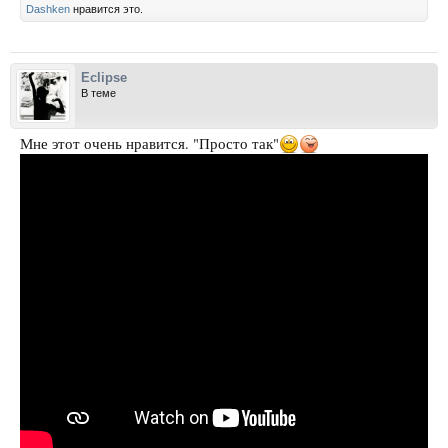
Dashken
нравится это.
Eclipse
В теме
Мне этот очень нравится. "Просто так"