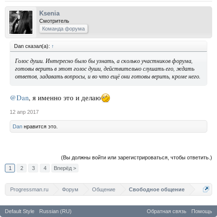
Ksenia
Смотритель
Команда форума
Dan сказал(а):
↑
Голос души. Интересно было бы узнать, а сколько участников форума,
готовы верить в этот голос души, действительно слушать его, ждать
ответов, задавать вопросы, и во что ещё они готовы верить, кроме него.
@Dan
, я именно это и делаю
12 апр 2017
Dan
нравится это.
(Вы должны войти или зарегистрироваться, чтобы ответить.)
1
2
3
4
Вперёд >
Progressman.ru
Форум
Общение
Свободное общение
Default Style
Russian (RU)
Обратная связь
Помощь