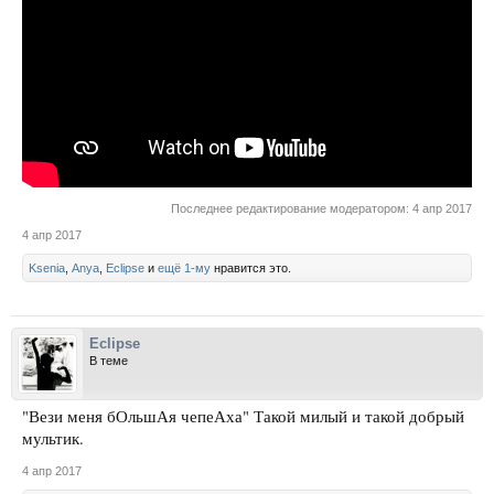
Последнее редактирование модератором:
4 апр 2017
4 апр 2017
Ksenia
,
Anya
,
Eclipse
и
ещё 1-му
нравится это.
Eclipse
В теме
"Вези меня бОльшАя чепеАха" Такой милый и такой добрый
мультик.
4 апр 2017