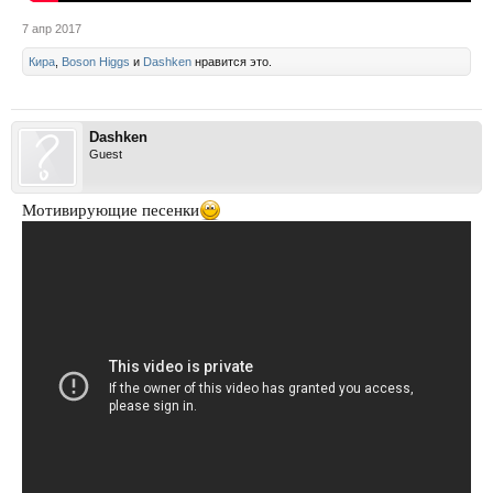
7 апр 2017
Кира
,
Boson Higgs
и
Dashken
нравится это.
Dashken
Guest
Мотивирующие песенки