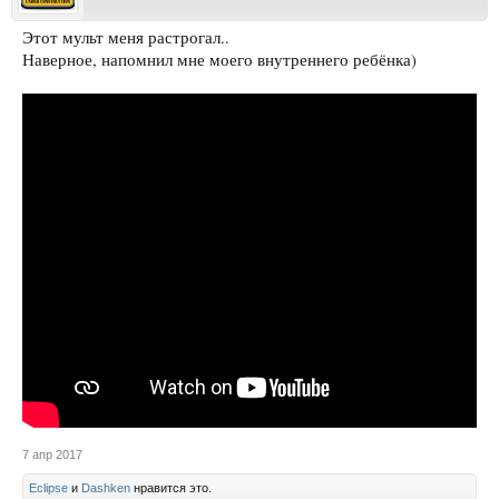
Этот мульт меня растрогал..
Наверное, напомнил мне моего внутреннего ребёнка)
7 апр 2017
Eclipse
и
Dashken
нравится это.