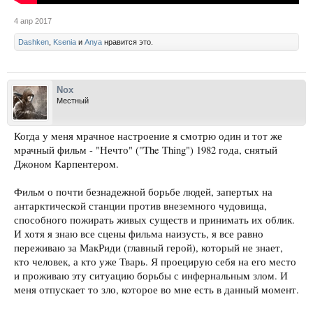
4 апр 2017
Dashken
,
Ksenia
и
Anya
нравится это.
Nox
Местный
Когда у меня мрачное настроение я смотрю один и тот же
мрачный фильм - "Нечто" ("The Thing") 1982 года, снятый
Джоном Карпентером.
Фильм о почти безнадежной борьбе людей, запертых на
антарктической станции против внеземного чудовища,
способного пожирать живых существ и принимать их облик.
И хотя я знаю все сцены фильма наизусть, я все равно
переживаю за МакРиди (главный герой), который не знает,
кто человек, а кто уже Тварь. Я проецирую себя на его место
и проживаю эту ситуацию борьбы с инфернальным злом. И
меня отпускает то зло, которое во мне есть в данный момент.