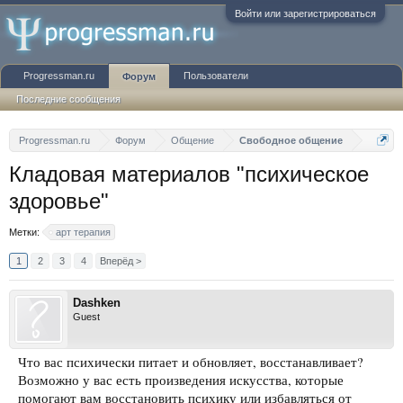
Войти или зарегистрироваться
Progressman.ru
Пользователи
Форум
Последние сообщения
Progressman.ru
Форум
Общение
Свободное общение
Кладовая материалов "психическое
здоровье"
Метки:
арт терапия
1
2
3
4
Вперёд >
Dashken
Guest
Что вас психически питает и обновляет, восстанавливает?
Возможно у вас есть произведения искусства, которые
помогают вам восстановить психику или избавляться от