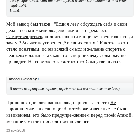
Следующий вывод: что-то с эти нужно делать (не с идиотом, а со своей
гордыней).
И т.д.
Мой вывод был таков : "Если я лезу обсуждать себя и свои
дела с незнакомыми людьми, значит я стремлюсь
Самоутвердиться
, поднять свою самооценку засчёт когото , а
зачем ? Значит неуверен ещё в своих силах." Как только это
стало понятным, исчез всякий смысл и желание спорить с
человеком дальше так как этот спор никчему дельному не
приводит. Не возможно засчёт когото Самоутвердиться.
mongol сказал(а):
↑
Я попросил прощения заранее, перед тем как влазить в личные дела).
Прощения цивилизованные люди просят за то что
Не
уже
нарошно
нанесли ущерб, у тебя же извенение не было
извинением, это было предупреждением перед твоей Атакой ,
желание Смягчит последствия после неё.
23 ноя 2016