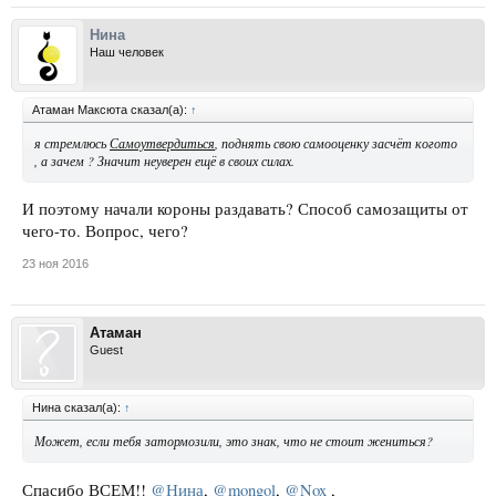
Нина
Наш человек
Атаман Максюта сказал(а):
↑
я стремлюсь
Самоутвердиться
, поднять свою самооценку засчёт когото
, а зачем ? Значит неуверен ещё в своих силах.
И поэтому начали короны раздавать? Способ самозащиты от
чего-то. Вопрос, чего?
23 ноя 2016
Атаман
Guest
Нина сказал(а):
↑
Может, если тебя затормозили, это знак, что не стоит жениться?
Спасибо ВСЕМ!!
@Нина
,
@mongol
,
@Nox
,