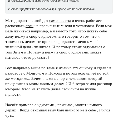
В правилах форума есть более продвинутый подход:
И слово "формально" добавлено зря. Вроде, его не было недавно?
Метод практический для
самоанализа
и очень работает
распознать
свои
не правильные мысли и установки. Если моя
цель жениться например, а я вместо того чтоб искать себе
жену влажу в спор с идиотом, это говорит о том что я
занимаюсь делом которое не продвинеть меня к моей
желанной цели - жениться. И поэтому стоит задуматься о
том Зачем и Почему я влажу в спор с идиотами, может
пытаюсь чтото доказать?
Вот например выше по теме я именно эту ошибку и сделал в
разговоре с Монголом и Ноксом и потом осознал её по той
же методике... Зачем я влез в спор с человеком который
прицепился к моим личным делам ? И быстро замял разговор
юмором. Чтоб не тратить далее свои силы на чужие
глупости.
Насчёт примера с идиотами , признаю , может немного
дерзко . Когда открывал тему был немного не в себе , злился
чуть.