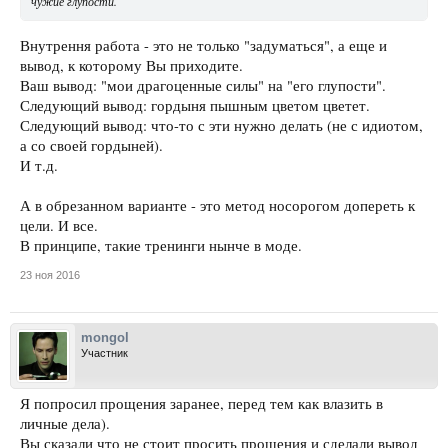
чужие глупости.
Внутрення работа - это не только "задуматься", а еще и
вывод, к которому Вы приходите.
Ваш вывод: "мои драгоценные силы" на "его глупости".
Следующий вывод: гордыня пышным цветом цветет.
Следующий вывод: что-то с эти нужно делать (не с идиотом,
а со своей гордыней).
И т.д.
А в обрезанном варианте - это метод носорогом допереть к
цели. И все.
В принципе, такие тренинги нынче в моде.
23 ноя 2016
mongol
Участник
Я попросил прощения заранее, перед тем как влазить в
личные дела).
Вы сказали что не стоит просить прощения и сделали вывод