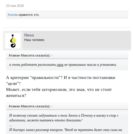
23 ноя 2016
Ksenia
нравится это.
Нина
Наш человек
Атаман Максюта сказал(а):
↑
и очень работает распознать
свои
не правильные мысли и установки.
А критерии "правильности"? И в частности постановки
"цели"?
Может, если тебя затормозили, это знак, что не стоит
жениться?
Атаман Максюта сказал(а):
↑
И поэтому стоит задуматься о том Зачем и Почему я влажу в спор с
идиотами, может пытаюсь чтото доказать?
...
И быстро замял разговор юмором. Чтоб не тратить далее свои силы на