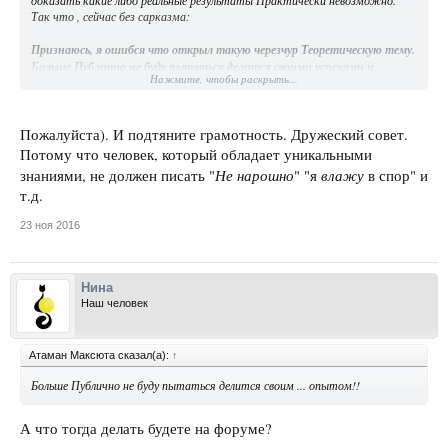
Так что , сейчас без сарказма:
Признаюсь, я ошибся что открыл такую черезчур Теоретическую тему.
Больше Публично не буду пытаться делится своими успехами и
Нажмите, чтобы раскрыть...
опытом!! Обещаю! Честное Атаманское!
Пожалуйста). И подтяните грамотность. Дружеский совет.
Потому что человек, который обладает уникальными
Не нарошно
влажу
знаниями, не должен писать "
" "я
в спор" и
т.д.
23 ноя 2016
Нина
Наш человек
Атаман Максюта сказал(а):
↑
Больше Публично не буду пытаться делится своим ... опытом!!
А что тогда делать будете на форуме?