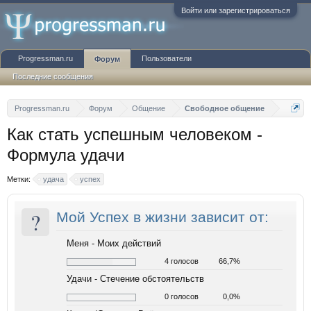
Войти или зарегистрироваться
Progressman.ru
Пользователи
Форум
Последние сообщения
Progressman.ru
Форум
Общение
Свободное общение
Как стать успешным человеком -
Формула удачи
Метки:
удача
успех
?
Мой Успех в жизни зависит от:
Меня - Моих действий
4 голосов
66,7%
Удачи - Стечение обстоятельств
0 голосов
0,0%