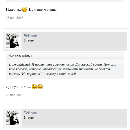
Надо же
Вся внимания...
23 ноя 2016
Eclipse
В теме
Nox сказал(а):
↑
Пожалуйста). И подтяните грамотность. Дружеский совет. Потому
что человек, который обладает уникальными знаниями, не должен
писать "
Не нарошно
" "я
влажу
в спор" и т.д.
Да тут nazi....
23 ноя 2016
Eclipse
В теме