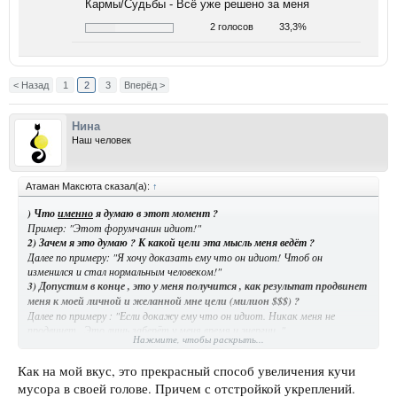
Кармы/Судьбы - Всё уже решено за меня
2 голосов
33,3%
< Назад
1
2
3
Вперёд >
Нина
Наш человек
Атаман Максюта сказал(а):
↑
) Что
именно
я думаю в этот момент ?
Пример: "Этот форумчанин идиот!"
2) Зачем я это думаю ? К какой цели эта мысль меня ведёт ?
Далее по примеру: "Я хочу доказать ему что он идиот! Чтоб он
изменился и стал нормальным человеком!"
3) Допустим в конце , это у меня получится , как результат продвинет
меня к моей личной и желанной мне цели (
милион $$$)
?
Далее по примеру : "Если докажу ему что он идиот. Никак меня не
продвинет . Это лишь заберёт у меня время и энергии. "
Нажмите, чтобы раскрыть...
После этого мыслительного процесса вам станет ясно что делать далее с
вашей мыслью.
Как на мой вкус, это прекрасный способ увеличения кучи
мусора в своей голове. Причем с отстройкой укреплений.