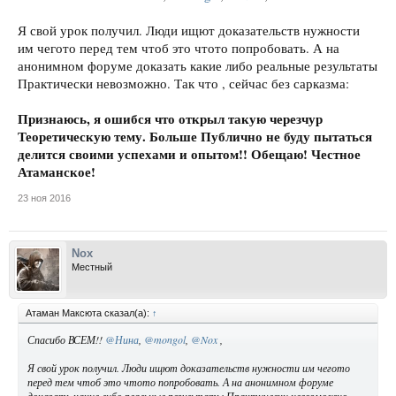
Я свой урок получил. Люди ищют доказательств нужности
им чегото перед тем чтоб это чтото попробовать. А на
анонимном форуме доказать какие либо реальные результаты
Практически невозможно. Так что , сейчас без сарказма:
Признаюсь, я ошибся что открыл такую черезчур
Теоретическую тему. Больше Публично не буду пытаться
делится своими успехами и опытом!! Обещаю! Честное
Атаманское!
23 ноя 2016
Nox
Местный
Атаман Максюта сказал(а):
↑
Спасибо ВСЕМ!!
@Нина
,
@mongol
,
@Nox
,
Я свой урок получил. Люди ищют доказательств нужности им чегото
перед тем чтоб это чтото попробовать. А на анонимном форуме
доказать какие либо реальные результаты Практически невозможно.