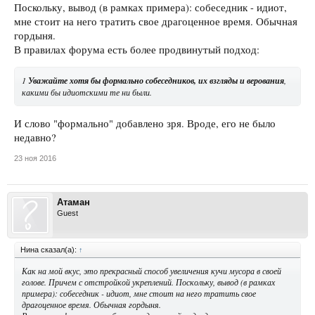
Поскольку, вывод (в рамках примера): собеседник - идиот,
мне стоит на него тратить свое драгоценное время. Обычная
гордыня.
В правилах форума есть более продвинутый подход:
1
Уважайте хотя бы формально собеседников, их взгляды и верования
,
какими бы идиотскими те ни были.
И слово "формально" добавлено зря. Вроде, его не было
недавно?
23 ноя 2016
Атаман
Guest
Нина сказал(а):
↑
Как на мой вкус, это прекрасный способ увеличения кучи мусора в своей
голове. Причем с отстройкой укреплений. Поскольку, вывод (в рамках
примера): собеседник - идиот, мне стоит на него тратить свое
драгоценное время. Обычная гордыня.