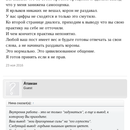
что у меня занижена самооценка.
Я ярлыков никаких не вешал, корон не раздавал.
У вас цифры не сходятся и только это смутило.
Ко второй странице диалога, приходим к выводу что вы свою
практику на себе не отточили.
И чем кончится практика непонятно.
Любой ваш пост имеет вес и будьте готовы отвечать за свои
слова, а не начинать раздавать короны.
Это нормально. Это цивилизованное общение.
Я готов принять если я не прав.
23 ноя 2016
Атаман
Guest
Нина сказал(а):
↑
Внутрення работа - это не только "задуматься", а еще и вывод, к
которому Вы приходите.
Ваш вывод: "мои драгоценные силы" на "его глупости".
Следующий вывод: гордыня пышным цветом цветет.