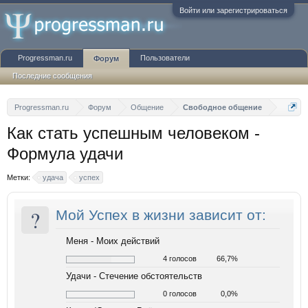
Войти или зарегистрироваться
Progressman.ru
Пользователи
Форум
Последние сообщения
Progressman.ru
Форум
Общение
Свободное общение
Как стать успешным человеком -
Формула удачи
Метки:
удача
успех
?
Мой Успех в жизни зависит от:
Меня - Моих действий
4 голосов
66,7%
Удачи - Стечение обстоятельств
0 голосов
0,0%