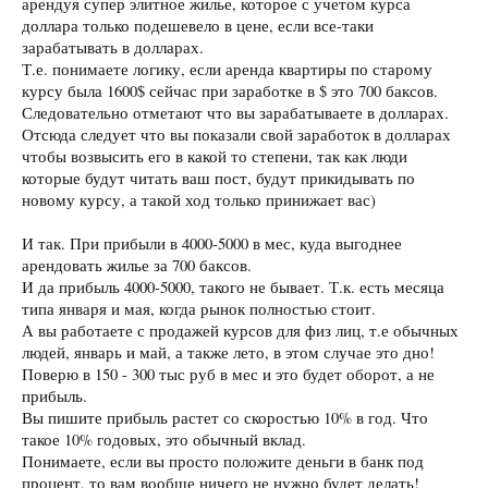
арендуя супер элитное жилье, которое с учетом курса
доллара только подешевело в цене, если все-таки
зарабатывать в долларах.
Т.е. понимаете логику, если аренда квартиры по старому
курсу была 1600$ сейчас при заработке в $ это 700 баксов.
Следовательно отметают что вы зарабатываете в долларах.
Отсюда следует что вы показали свой заработок в долларах
чтобы возвысить его в какой то степени, так как люди
которые будут читать ваш пост, будут прикидывать по
новому курсу, а такой ход только принижает вас)
И так. При прибыли в 4000-5000 в мес, куда выгоднее
арендовать жилье за 700 баксов.
И да прибыль 4000-5000, такого не бывает. Т.к. есть месяца
типа января и мая, когда рынок полностью стоит.
А вы работаете с продажей курсов для физ лиц, т.е обычных
людей, январь и май, а также лето, в этом случае это дно!
Поверю в 150 - 300 тыс руб в мес и это будет оборот, а не
прибыль.
Вы пишите прибыль растет со скоростью 10% в год. Что
такое 10% годовых, это обычный вклад.
Понимаете, если вы просто положите деньги в банк под
процент, то вам вообще ничего не нужно будет делать!