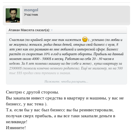
mongol
Участник
Атаман Максюта сказал(а):
↑
Счастлив (по крайней мере мне так кажеться
) , успешно (по любви и
не жалуюсь) женился, родил двоих детей, открыл свой бизнесс с нуля, 8
лет уже как его развиваю во мне любимой и интересной сфере. Бизнесс
растёт со скоростью 10% в год и набирает обороты. Прибыль на данный
момент около 4000 - 5000$ в месяц. Работаю на себя 20 - 30 часов в
неделю. За 8 лет поменял машину на две (себе и жене) , купил квартиру за
250000$ (помогли конечно немного родители). Ещё не милионер, но на 500
тыс $$$ продал свои тренинги и знания.
Нажмите, чтобы раскрыть...
Помог около 1000 человек достичь своих желанных целей в жизни. Могу
помочь и тебе, заходи :
Смотрю с другой стороны.
http://forum.progressman.ru/index.p...et-v-zhizni-pomogaju-preodolet-
Вы закапали инвест средства в квартиру и машины, у вас не
trudnosti.155/
бизнесс, у вас тема ).
Т.к. если бы у вас был бизнесс вы бы реинвестировали,
получая сверх прибыль, а вы все таки закапали деньги в
неликвиде!
Извините!