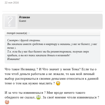
22 ноя 2016
Атаман
Guest
mongol сказал(а):
↑
Смотрю с другой стороны.
Вы закапали инвест средства в квартиру и машины, у вас не бизнесс, у вас
тема ).
Т.к. если бы у вас был бизнесс вы бы реинвестировали, получая сверх
прибыль, а вы все таки закапали деньги в неликвиде!
Извините!
Что такое Неликвид ? И Что значит у меня Тема? Если ты о
том чтоб деньги работали а не лежали, то как мой личный
выбор распоряжаться своими деньгами относиться к данной
теме о том как нужно мыслить ?
И за что ты извиняешься ? Мне вроде ничего такого
обидного не сказал..
. За своё мнение чтоли извиняешься ?