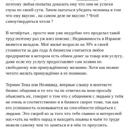
поэтому любая попытка доказать ему что они не успехи
глупа по своей сути. Зачем пытаться убедить человека в том
что ему вкусно , на самом деле не вкусно ? Чтоб
самоутвердиться чтоли ?
В четвёртых , просто мне уже неудобно что проделал такой
труд поэтому раз уж влез поясню ; Недвижимость в Израиле
является вкладом. Моё жильё возрасло на 30% в своей
стоимости за два года А бизнесом считается любое
предприятие в котором есть обмен денег за товар или услугу,
даже если эту услугу предоставляет сам хозяин по
свободному или принуждённому желанию. Хотя как можно
чегото желать принуждённо я ее понимаю.
Термин Тема или Неликвид, впервые слышу в контексте
бизнес общения и то что ты не ответил на мою просьбу
обьяснить их, говорит о том что с общением с людьми у тебя
не очень и соответственно и в бизнесе скорее тоже, так как
его успешность основывается на способности общаться с
людьми. Это скорей из за того что тебе главнее и интересней
нас+×ать на чейто парад и находить изьяны в чьём то труде
нежели самому чем то заняться и в чём то преуспеть.