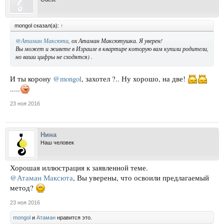
mongol сказал(а):
↑
@Атаман Максюта
, ох Атаман Максютушка. Я уверен!
Вы может и живете в Израиле в квартире которую вам купили родители,
но ваши цифры не сходятся) .
И ты корону
@mongol
, захотел ?.. Ну хорошо, на две!
.....
23 ноя 2016
Нина
Наш человек
Хорошая иллюстрация к заявленной теме.
@Атаман Максюта
, Вы уверены, что освоили предлагаемый
метод?
23 ноя 2016
mongol
и
Атаман
нравится это.