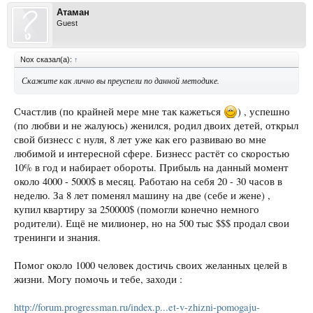
Атаман
Guest
Nox сказал(а):
↑
Скажите как лично вы преуспели по данной методике.
Счастлив (по крайней мере мне так кажеться
) , успешно
(по любви и не жалуюсь) женился, родил двоих детей, открыл
свой бизнесс с нуля, 8 лет уже как его развиваю во мне
любимой и интересной сфере. Бизнесс растёт со скоростью
10% в год и набирает обороты. Прибыль на данный момент
около 4000 - 5000$ в месяц. Работаю на себя 20 - 30 часов в
неделю. За 8 лет поменял машину на две (себе и жене) ,
купил квартиру за 250000$ (помогли конечно немного
родители). Ещё не милионер, но на 500 тыс $$$ продал свои
тренинги и знания.
Помог около 1000 человек достичь своих желанных целей в
жизни. Могу помочь и тебе, заходи :
http://forum.progressman.ru/index.p...et-v-zhizni-pomogaju-