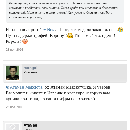
Вы не правы, так как в данном случае это бизнес, и он вправе вам
отказать продавать свои знания. Хотя вроде как он готов и бесплатно
помогать). Может это такая схема? Как условно-бесплатное ПО с
триальным периодом)
И ты прав дорогой
@Nox
...Чёрт, все медали закончились..
Ну на , держи трофей! Корону!!
ТЫ самый молодец !!
Король!
23 ноя 2016
mongol
Участник
@Атаман Максюта
, ох Атаман Максютушка. Я уверен!
Вы может и живете в Израиле в квартире которую вам
купили родители, но ваши цифры не сходятся) .
23 ноя 2016
Атаман
Guest