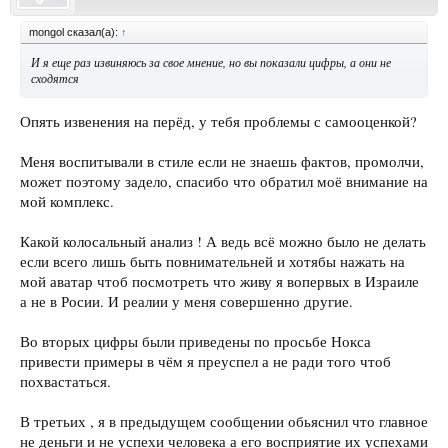
mongol сказал(а):
↑
И я еще раз извиняюсь за свое мнение, но вы показали цифры, а они не
сходятся
Опять извенения на перёд, у тебя проблемы с самооценкой?
Меня воспитывали в стиле если не знаешь фактов, промолчи,
может поэтому задело, спасибо что обратил моё внимание на
мой комплекс.
Какой колосальный анализ ! А ведь всё можно было не делать
если всего лишь быть повнимательней и хотябы нажать на
мой аватар чтоб посмотреть что живу я вопервых в Израиле
а не в Росии. И реалии у меня совершенно другие.
Во вторых цифры были приведены по просьбе Нокса
привести примеры в чём я преуспел а не ради того чтоб
похвастаться.
В третьих , я в предыдущем сообщении обьяснил что главное
не деньги и не успехи человека а его
восприятие
их успехами