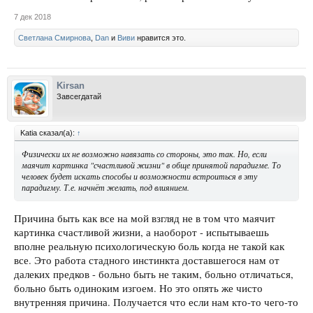
7 дек 2018
Светлана Смирнова
,
Dan
и
Виви
нравится это.
Kirsan
Завсегдатай
Katia сказал(а):
↑
Физически их не возможно навязать со стороны, это так. Но, если
маячит картинка "счастливой жизни" в обще принятой парадигме. То
человек будет искать способы и возможности встроиться в эту
парадигму. Т.е. начнёт желать, под влиянием.
Причина быть как все на мой взгляд не в том что маячит
картинка счастливой жизни, а наоборот - испытываешь
вполне реальную психологическую боль когда не такой как
все. Это работа стадного инстинкта доставшегося нам от
далеких предков - больно быть не таким, больно отличаться,
больно быть одиноким изгоем. Но это опять же чисто
внутренняя причина. Получается что если нам кто-то чего-то