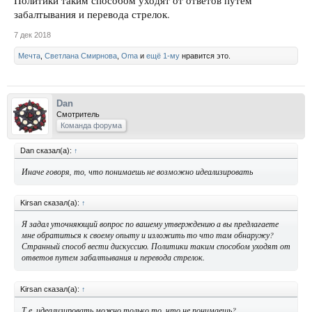
Политики таким способом уходят от ответов путем
забалтывания и перевода стрелок.
7 дек 2018
Мечта
,
Светлана Смирнова
,
Oma
и
ещё 1-му
нравится это.
Dan
Смотритель
Команда форума
Dan сказал(а):
↑
Иначе говоря, то, что понимаешь не возможно идеализировать
Kirsan сказал(а):
↑
Я задал уточняющий вопрос по вашему утверждению а вы предлагаете
мне обратиться к своему опыту и изложить то что там обнаружу?
Странный способ вести дискуссию. Политики таким способом уходят от
ответов путем забалтывания и перевода стрелок.
Kirsan сказал(а):
↑
Т.е. идеализировать можно только то, что не понимаешь?