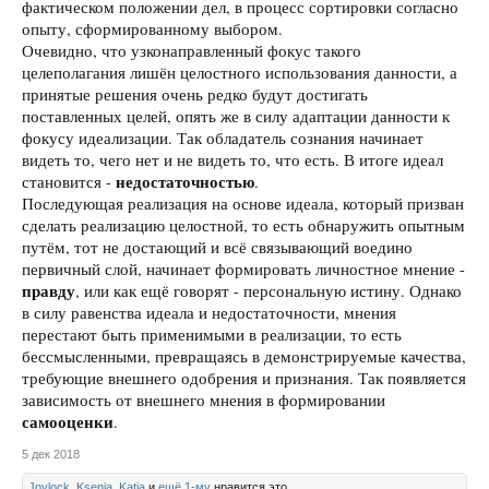
фактическом положении дел, в процесс сортировки согласно
опыту, сформированному выбором.
Очевидно, что узконаправленный фокус такого
целеполагания лишён целостного использования данности, а
принятые решения очень редко будут достигать
поставленных целей, опять же в силу адаптации данности к
фокусу идеализации. Так обладатель сознания начинает
видеть то, чего нет и не видеть то, что есть. В итоге идеал
недостаточностью
становится -
.
Последующая реализация на основе идеала, который призван
сделать реализацию целостной, то есть обнаружить опытным
путём, тот не достающий и всё связывающий воедино
первичный слой, начинает формировать личностное мнение -
правду
, или как ещё говорят - персональную истину. Однако
в силу равенства идеала и недостаточности, мнения
перестают быть применимыми в реализации, то есть
бессмысленными, превращаясь в демонстрируемые качества,
требующие внешнего одобрения и признания. Так появляется
зависимость от внешнего мнения в формировании
самооценки
.
5 дек 2018
Joylock
,
Ksenia
,
Katia
и
ещё 1-му
нравится это.