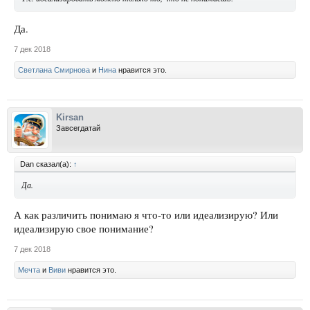
Да.
7 дек 2018
Светлана Смирнова
и
Нина
нравится это.
Kirsan
Завсегдатай
Dan сказал(а):
↑
Да.
А как различить понимаю я что-то или идеализирую? Или
идеализирую свое понимание?
7 дек 2018
Мечта
и
Виви
нравится это.