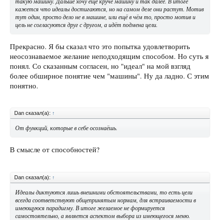
такую машину. Дальше хочу ещё круче машину и так далее. В итоге
кажется что идеалы достигаются, но на самом деле они растут. Мотив
тут один, просто дело не в машине, или ещё в чём то, просто мотив и
цель не согласуются друг с другом, а идёт подмена цели.
Прекрасно. Я бы сказал что это попытка удовлетворить
неосознаваемое желание неподходящим способом. Но суть я
понял. Со сказанным согласен, но "идеал" на мой взгляд
более обширное понятие чем "машины". Ну да ладно. С этим
понятно.
Dan сказал(а):
↑
От функций, которые в себе осознаёшь.
В смысле от способностей?
Dan сказал(а):
↑
Идеалы диктуются лишь внешними обстоятельствами, то есть цели
всегда соответствуют общепринятым нормам, для встраиваемости в
имеющуюся парадигму. В итоге желаемое не формируется
самостоятельно, а является аспектом выбора из имеющегося меню.