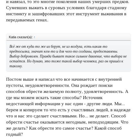
и навязал, то это многие поколения наших умерших предков.
Сумевших выжить в суровых условиях благодаря стадному
инстинкту и зашифровавших этот инструмент выживания в
передаваемых генах.
Katia сказал(а):
↑
Всё же от куда-то же их берут, не из воздуха, есть какая-то
предпосылка, значит кем-то и для чего-то созданы, предоставлены.
Выбор доброволен. Правда бывает такое сильное давление, что выбора не
остаётся. Но думаю, это тоже такой выбор человека, раз он пришёл к
такому.
Постом выше я написал что все начинается с внутренней
пустоты, неудовлетворенности. Она рождает поиски
способов обрести желаемую полноту, удовлетворенность. А
где мы можем искать такие способы? Источник
недостающей информации у нас один - другие люди. Мы...
берем и копируем то что есть у счастливых людей, в надежде
что и нас это сделает счастливыми. Но... не делает. Способ
обрести счастье оказывается негодным, неподходящим. Что
же делать? Как обрести это самое счастье? Какой способ
годный?