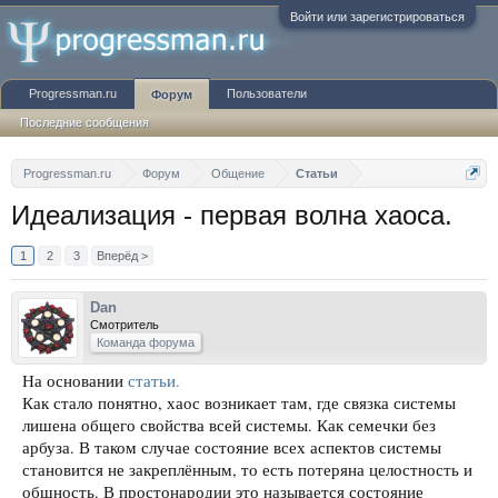
Войти или зарегистрироваться
Progressman.ru
Пользователи
Форум
Последние сообщения
Progressman.ru
Форум
Общение
Статьи
Идеализация - первая волна хаоса.
1
2
3
Вперёд >
Dan
Смотритель
Команда форума
На основании
статьи.
Как стало понятно, хаос возникает там, где связка системы
лишена общего свойства всей системы. Как семечки без
арбуза. В таком случае состояние всех аспектов системы
становится не закреплённым, то есть потеряна целостность и
общность. В простонародии это называется состояние