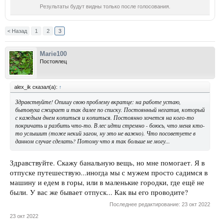
Результаты будут видны только после голосования.
< Назад
1
2
3
Marie100
Постоялец
alex_ik сказал(а):
↑
Здравствуйте! Опишу свою проблему вкратце: на работе устаю,
бытовуха сжирает и так далее по списку. Постоянный негатив, который
с каждым днем копиться и копиться. Постоянно хочется на кого-то
покричать и разбить что-то. В лес идти стремно - боюсь, что меня кто-
то услышит (тоже некий загон, ну это не важно). Что посоветуете в
данном случае сделать? Потому что я так больше не могу...
Здравствуйте. Скажу банальную вещь, но мне помогает. Я в
отпуске путешествую...иногда мы с мужем просто садимся в
машину и едем в горы, или в маленькие городки, где ещё не
были. У вас же бывает отпуск... Как вы его проводите?
Последнее редактирование:
23 окт 2022
23 окт 2022