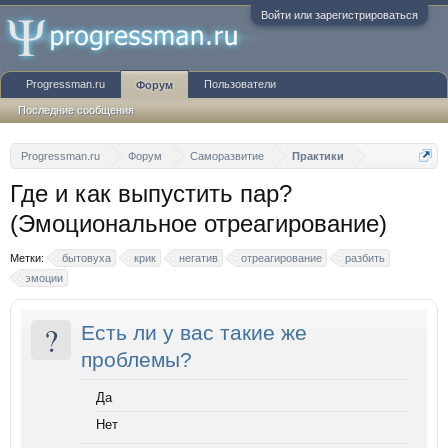
Войти или зарегистрироваться
Progressman.ru
Пользователи
Форум
Последние сообщения
Progressman.ru
Форум
Саморазвитие
Практики
Где и как выпустить пар?
(Эмоциональное отреагирование)
Метки:
бытовуха
крик
негатив
отреагирование
разбить
эмоции
?
Есть ли у вас такие же
проблемы?
Да
Нет