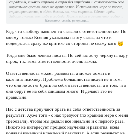
страданий, никаких страхов, а страх без страдания и саможалости- это
нормальное чувство, вовсе не мучительное. И становится море по колено,
страх принимаешь, и идёшь делать то, что страшно. Сделал- прёт.
Заборы рухнули, вот тебе и свобода. Можно идти и делать что угодно, и
Нажмите, чтобы раскрыть...
более того- я теперь не обязан делать то, что мне хочется.
Было-то всё ради последних двух строчек (ну там, под спойлером).
Рад, что свободу наконец-то связали с ответственностью. По-
моему только Ксения указывала на эту связь, за что и
подверглась сразу же критике со стороны не скажу кого
Тогда мне было лениво писать. Но сейчас хочу черкнуть пару
строк, т.к. тема ответственности очень важна.
Ответственность может развивать, а может ломать и
калечить психику. Проблема большинства людей не в том,
что они не хотят брать на себя ответственность, а в том, что
они берут ее на себя слишком много. И делают это не
правильно.
Нас с детства приучают брать на себя ответственность за
результат. Хуже того - с нас требуют (по крайней мере с меня
требовали), чтобы мы делали все идеально и с первого раза.
Никого не интересует процесс научения и развития, всем
подавай конечный идеальный результат. А если результат не