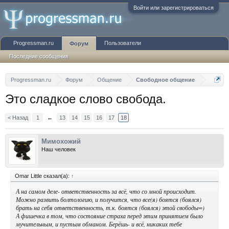
Войти или зарегистрироваться
Progressman.ru
Пользователи
Форум
Последние сообщения
Progressman.ru
Форум
Общение
Свободное общение
Это сладкое слово свобода.
< Назад
1
←
13
14
15
16
17
18
Мимохожий
Наш человек
Omar Little сказал(а):
↑
А на самом деле- ответственность за всё, что со мной происходит.
Можно развить болтологию, и получится, что все(я) боятся (боялся)
брать на себя ответственность, т.к. боятся (боялся) этой свободы=)
А фишечка в том, что состояние страха перед этим принятием было
мучительным, и пустым обманом. Берёшь- и всё, никаких тебе