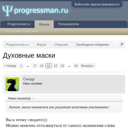
Войти или зарегистрироваться
Progressman.ru
Пользователи
Форум
Последние сообщения
Progressman.ru
Форум
Общение
Свободное общение
Духовные маски
< Назад
1
←
9
10
11
12
13
→
16
Вперёд >
Сандр
Наш человек
Нина сказал(а):
↑
Значит, маска появляется как результат нежелания участвовать?
Вы к этому сводите)))
Можно конечно оттолкнуться от самого назначения слова