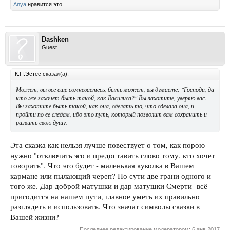
Anya
нравится это.
Dashken
Guest
К.П.Эстес сказал(а):
Может, вы все еще сомневаетесь, быть может, вы думаете: "Господи, да
кто же захочет быть такой, как Василиса?" Вы захотите, уверяю вас.
Вы захотите быть такой, как она, сделать то, что сделала она, и
пройти по ее следам, ибо это путь, который позволит вам сохранить и
развить свою душу.
Эта сказка как нельзя лучше повествует о том, как порою
нужно "отключить эго и предоставить слово тому, кто хочет
говорить". Что это будет - маленькая куколка в Вашем
кармане или пылающий череп? По сути две грани одного и
того же. Дар доброй матушки и дар матушки Смерти -всё
пригодится на нашем пути, главное уметь их правильно
разглядеть и использовать. Что значат символы сказки в
Вашей жизни?
Последнее редактирование модератором:
6 янв 2017