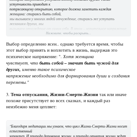
уступчивость приводит к
потрясающему открытию, которое должна заметить каждая
женщина:
стараясь быть собой,
мы вызываем у многих людей отчуждение, стараясь же уступать
желаниям других, мы
вызываем отчуждение от самих себя
. В этом – мучительное напряжение,
Нажмите, чтобы раскрыть...
которое
необходимо вынести, но выбор ясен."
Выбор определенно ясен.. однако требуется время, чтобы
этот выбор принять и воплотить в жизнь, выдержав это
Хотя женщина
психическое напряжение: ".
чувствует, что
быть собой – значит быть чужой для
других,
именно такое психическое
напряжение необходимо для формирования души и создания
перемены."
Тема отпускания, Жизни-Смерти-Жизни
3.
так или иначе
похоже присутствует во всех сказках, и каждый раз
неизбежно меня цепляет:
"Благодаря медитации мы узнаем, что цикл Жизни-Смерти-Жизни носит
естественный
характер. И природа дарования жизни, и природа отнятия жизни ждут