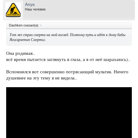
от грязи и
Anya
свежее зерно от гнилого, – один из самых сложных навыков, ибо он
Наш человек
требует духа, воли и
душевности, а это обычно означает необходимость добиваться того,
чего хочешь."
Dashken сказал(а):
↑
Тот же страх смерти на мой взгляд. Поэтому путь и идёт к дому бабы
Яги(архетип Смерти).
Она родимая..
всё время пытается заглянуть в глаза, а я от неё шарахаюсь)..
Вспомнился вот совершенно потрясающий мультик. Ничего
душевнее на эту тему я не видела..