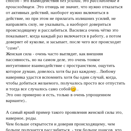
без усилий
расслабление в
способ - это взамодействия
, это
происходящем
. Это отнюдь не значит, что нужно отказаться
от активных действий, наоборот нужно включиться в
действие, но при этом не прилагать излишних усилий, не
направлять силу, не указывать, а наоборот довериться
происходящему и расслабиться. Василиса очень чётко это
показывает, когда каждый раз включается в работу, а потом
доверяет её куколке, и засыпает, после чего все происходит
само
"
".
Женская сила - очень часто выглядит, как внешняя
пассивность, но на самом деле, это очень тонкое
интуитивное взаимодействие с пространством, ощутить
которое думаю, довелось хотя бы раз каждому.. Любому
наверняка удастся вспомнить хотя бы один случай, когда,
чтобы добиться желаемого, получалось просто все отпустить
и тогда все случалось само собой
..
Это оно примерно и есть, только в очень упрощенном
варианте)..
А самый яркий пример такого проявления женской силы это,
наверное, роды.
Чем больше открытости и доверия происходящему, чем
больше получается расслабиться, - тем больше шансов, что