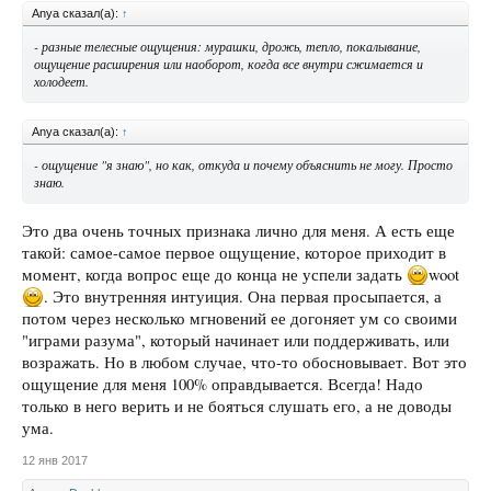
Anya сказал(а):
↑
- разные телесные ощущения: мурашки, дрожь, тепло, покалывание,
ощущение расширения или наоборот, когда все внутри сжимается и
холодеет.
Anya сказал(а):
↑
- ощущение "я знаю", но как, откуда и почему объяснить не могу. Просто
знаю.
Это два очень точных признака лично для меня. А есть еще
такой: самое-самое первое ощущение, которое приходит в
момент, когда вопрос еще до конца не успели задать
woot
. Это внутренняя интуиция. Она первая просыпается, а
потом через несколько мгновений ее догоняет ум со своими
"играми разума", который начинает или поддерживать, или
возражать. Но в любом случае, что-то обосновывает. Вот это
ощущение для меня 100% оправдывается. Всегда! Надо
только в него верить и не бояться слушать его, а не доводы
ума.
12 янв 2017