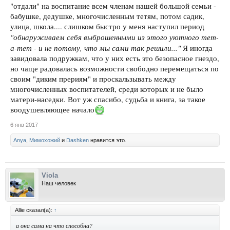
"отдали" на воспитание всем членам нашей большой семьи -
бабушке, дедушке, многочисленным тетям, потом садик,
улица, школа.... слишком быстро у меня наступил период
"обнаруживаем себя выброшенными из этого уютного тет-
а-тет - и не потому, что мы сами так решили..."
Я иногда
завидовала подружкам, что у них есть это безопасное гнездо,
но чаще радовалась возможности свободно перемещаться по
своим "диким прериям" и проскальзывать между
многочисленных воспитателей, среди которых и не было
матери-наседки. Вот уж спасибо, судьба и книга, за такое
воодушевляющее начало
6 янв 2017
Anya
,
Мимохожий
и
Dashken
нравится это.
Viola
Наш человек
Allie сказал(а):
↑
а она сама на что способна?