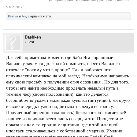
5 янв 2017
Ksenia
и
Anya
нравится это.
Dashken
Guest
Для себя приметила момент, где Баба Яга спрашивает
Василису зачем та должна ей помогать, на что Василиса
отвечает "потому что я прошу". Так и работает этот
психический комплекс на мой взгляд. Необходимо направить
ему свою просьбу о получении огня осознания . Но для того,
чтобы его найти необходимо проделать немалый путь в
тёмном лесу(своём подсознании), как это делается
безошибочно укажет маленькая куколка (интуиция), которую
в свою очередь нужно подпитывать следуя её голосу.
Полученный череп(осознанность) безжалостно сжигает всё
лишнее из психики всего лишь созерцая это. Процесс мне
показался чем-то сродни медитации, где в той или иной
ипостаси сталкиваешься с собственной смертью. Именно
этот архетип персонифицирован в сказке Бабой Ягой.