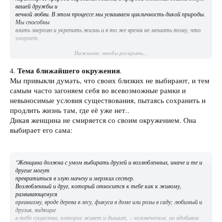
вашей дружбы и
вечной любви. В этом процессе мы усваиваем цикличность дикой природы.
Мы способны
влить энергию и укрепить жизнь и в то же время не мешать тому, что
умирает.
Нажмите, чтобы раскрыть...
Для большинства женщин решение позволить умереть не противоречит
их природе –
Тема ближайшего окружения
оно противоречит их воспитанию. Но это можно изменить. В los ovarios
4.
.
все мы знаем, когда
Мы привыкли думать, что своих близких не выбирают, и тем
время жить, а когда умирать. Бывает, что по разным причинам мы
самым часто загоняем себя во всевозможные рамки и
пытаемся себя обмануть, но все равно знаем".
невыносимые условия существования, пытаясь сохранить и
продлить жизнь там, где её уже нет..
Дикая женщина не смиряется со своим окружением. Она
выбирает его сама:
"Женщина должна с умом выбирать друзей и возлюбленных, иначе и те и
другие могут
превратиться в злую мачеху и мерзких сестер.
Возлюбленный и друг, который относится к тебе как к живому,
развивающемуся
организму, вроде дерева в лесу, фикуса в доме или розы в саду; любимый и
друзья, видящие
в тебе существо, которое живет и дышит, – человеческое, но вдобавок