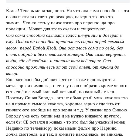
Класс! Теперь меня зацепило. На что она сама способна - эти
слова вызвали ответную реакцию, наверно это что-то
значит...Что-то есть у психологов про перенос, да про
проекции...Может для этого сказки и существуют...
Она сама способна слышать голос интуиции и доверять
ему. Она сама способна преодолеть страх перед темным
лесом, перед Бабой Ягой. Она осталась сама по себе, без
очень доброй и без очень злой матери. Она сама вернулась
туда, где её гнобили, и спалила там всё нафиг. Она
способна прожить весь этот свой опыт, от начала до
конца.
Ещё хотелось бы добавить, что в сказке используются
метафоры и символы, то есть у слов и образов кроме явного
есть ещё и самый главный-неявный, но важный смысл.
Поэтому Синяя Борода - это не обманутый муж, куколка-это
не в прямом смысле куколка, хорошее зерно отделять от
гнилого-это вообще не про зерна и т.д. У сказки про Синюю
Бороду уже есть хеппи энд и не нужно никакого другого,
если бы СБ остался в живых - то это был бы ужасный конец.
Недавно по телевизору показывали фильм про Нарнию,
дочка смотрела, а я так, в комнате находилась, не вникала.