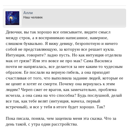
Алли
Наш человек
Девочки, вы так хорошо все описываете, видите смысл
между строк, а я воспринимаю написанное, наверное,
слишком буквально. Я вижу девицу, безропотную и ничего
собой не представляющую, за которую все решает кукла.
Интуиция, говорите? ладно пусть. Но как интуиция отделила
мак от грязи? Или это вовсе не про мак? Сама Василиса
почти не напрягалась, все делается за нее каким-то чудесным
образом. Ее послали на верную гибель, а она приходит
счастливая от того, что выполнила задание людей, которые ее
не ценят и хотят ее смерти. Почему она вернулась к этим
людям? Череп сжег ее врагов, как замечательно, проблема
исчезла, а она сама на что способна? Будь послушной, делай
все так, как тебе велят (интуиция, мачеха, первый
встречный), и все у тебя в итоге будет хорошо. Так?
Пока писала, поняла, чем зацепила меня эта сказка. Что за
день такой, с утра одни расстройства.