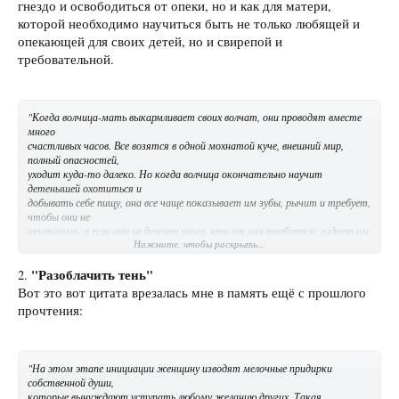
гнездо и освободиться от опеки, но и как для матери,
которой необходимо научиться быть не только любящей и
опекающей для своих детей, но и свирепой и
требовательной.
"Когда волчица-мать выкармливает своих волчат, они проводят вместе
много
счастливых часов. Все возятся в одной мохнатой куче, внешний мир,
полный опасностей,
уходит куда-то далеко. Но когда волчица окончательно научит
детенышей охотиться и
добывать себе пищу, она все чаще показывает им зубы, рычит и требует,
чтобы они не
отставали, а если они не делают того, что от них требуется, задает им
Нажмите, чтобы раскрыть...
трепку.
Поэтому, именно стремясь к дальнейшему развитию, мы меняем
"Разоблачить тень"
внутреннюю
2.
мать-наседку, которая так подходила нам, когда мы были малы, на
Вот это вот цитата врезалась мне в память ещё с прошлого
другую, живущую еще
прочтения:
глубже в душевной чаще мать, которая может стать нашей спутницей
и наставницей."
"На этом этапе инициации женщину изводят мелочные придирки
собственной души,
которые вынуждают уступать любому желанию других. Такая