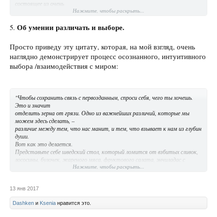
состоящее из очень
Нажмите, чтобы раскрыть...
тонких, влажных и волшебных вещей; любимый и друзья, которые
поддерживают в тебе это
Об умении различать и выборе.
существо, – вот люди, которых ты ищешь. Они будут друзьями твоей
5.
души на всю жизнь.
Чтобы сохранить осознанность, сохранить интуицию, сохранить тот
Просто приведу эту цитату, которая, на мой взгляд, очень
пылающий свет,
наглядно демонстрирует процесс осознанного, интуитивного
который видит и знает, очень важно осмотрительно выбирать друзей и
возлюбленных, не
выбора /взаимодействия с миром:
говоря уж об учителях."
"Чтобы сохранить связь с первозданным, спроси себя, чего ты хочешь.
Это и значит
отделить зерна от грязи. Одно из важнейших различий, которые мы
можем здесь сделать, –
различие между тем, что нас манит, и тем, что взывает к нам из глубин
души.
Вот как это делается.
Представьте себе шведский стол, который ломится от взбитых сливок,
лососины, булочек, жареного мяса, фруктового салата, энчиладас с
Нажмите, чтобы раскрыть...
зеленью, риса
с кари, йогурта и множества всякой прочей снеди – закусок, основных
блюд, десертов.
13 янв 2017
Представьте, что вы рассматриваете его и видите блюда, которые вам
по вкусу. «Так, –
Dashken
и
Ksenia
нравится это.
говорите вы себе, – возьму-ка я это, это и немножко того».
Некоторые всю жизнь принимают решения, пользуясь таким подходом.