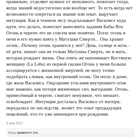
правильно, отделяет нужное от ненужного, помогает тогда,
когда знаний недостаточно или вообще нет. То есть когда нет
возможности опереться на знание или опыт, выручает
интуиция. Как в темном лесу подсказывает Василисе куда
идти, что делать, помогает выполнить задания Бабы Яги.
Огонь в черепе-это не совсем мне понятно. Погас огонь в
печи и его нужно взять у Матушки Смерти... Она хранит
огонь...Почему огонь хранится у неё? День, солнце и ночь -
её дети, значит она не только Матушка Смерть, но и мать,
которая рождает жизнь. Она опять же напоминает Костяную
женщину (La Loba) из первой сказки.Огонь у меня больше
ассоциируется с жизненной энергией, не могу точно
подобрать словам, как внутренний огонь. Он погас в доме,
где жила Василиса. Ощущение угасания внутреннего огня
мне знакомо, как потеря жизненных сил, выгорание. Огонь,
принесённый в черепе, сжигает ненужное, что мешает,
освобождает. Интуиция досталась Василисе от матери,
передалась по наследству, может это опыт предыдущих
поколений, что-то уже имеющееся при рождении.
6 янв 2017
Anya
нравится это.