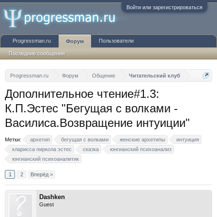
Войти или зарегистрироваться
Progressman.ru
Пользователи
Форум
Последние сообщения
Progressman.ru
Форум
Общение
Читательский клуб
Дополнительное чтение#1.3:
К.П.Эстес "Бегущая с волками -
Василиса.Возвращение интуиции"
Метки:
архетип
бегущая с волками
женские архетипы
интуиция
кларисса пиркола эстес
сказка
юнгианский психоанализ
юнгианский психоаналитик
1
2
Вперёд >
Dashken
Guest