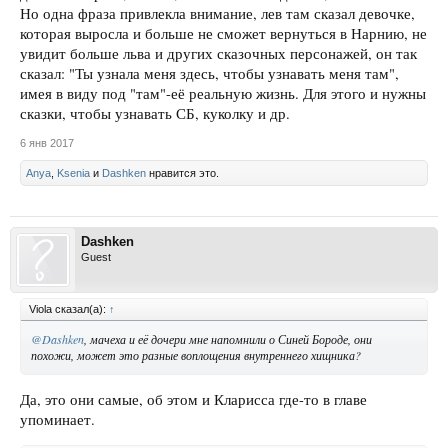
Но одна фраза привлекла внимание, лев там сказал девочке,
которая выросла и больше не сможет вернуться в Нарнию, не
увидит больше льва и других сказочных персонажей, он так
сказал: "Ты узнала меня здесь, чтобы узнавать меня там",
имея в виду под "там"-её реальную жизнь. Для этого и нужны
сказки, чтобы узнавать СБ, куколку и др.
6 янв 2017
Anya
,
Ksenia
и
Dashken
нравится это.
Dashken
Guest
Viola сказал(а):
↑
@Dashken
, мачеха и её дочери мне напомнили о Синей Бороде, они
похожи, может это разные воплощения внутреннего хищника?
Да, это они самые, об этом и Кларисса где-то в главе
упоминает.