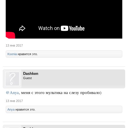
13 янв 2017
Ksenia
нравится это.
Dashken
Guest
@Anya
, меня с этого мультика на слезу пробивало)
13 янв 2017
Anya
нравится это.