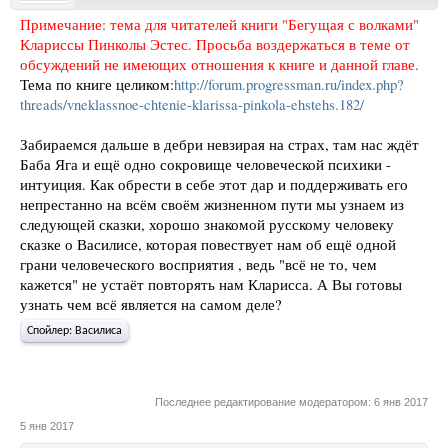
Примечание: тема для читателей книги "Бегущая с волками"
Клариссы Пинколы Эстес. Просьба воздержаться в теме от
обсуждений не имеющих отношения к книге и данной главе.
Тема по книге целиком:
http://forum.progressman.ru/index.php?
threads/vneklassnoe-chtenie-klarissa-pinkola-ehstehs.182/
Забираемся дальше в дебри невзирая на страх, там нас ждёт
Баба Яга и ещё одно сокровище человеческой психики -
интуиция. Как обрести в себе этот дар и поддерживать его
непрестанно на всём своём жизненном пути мы узнаем из
следующей сказки, хорошо знакомой русскому человеку
сказке о Василисе, которая повествует нам об ещё одной
грани человеческого восприятия , ведь "всё не то, чем
кажется" не устаёт повторять нам Кларисса. А Вы готовы
узнать чем всё является на самом деле?
Спойлер:
Василиса
Последнее редактирование модератором:
6 янв 2017
5 янв 2017