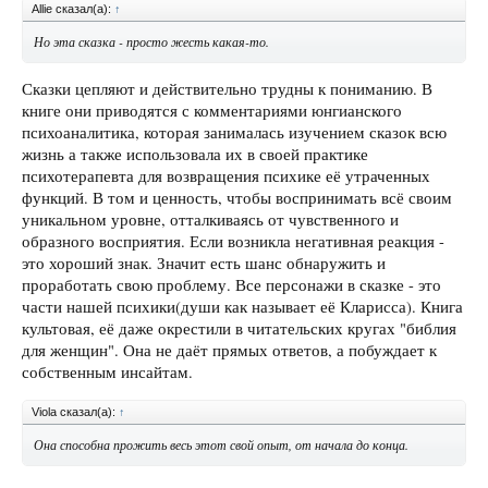
Allie сказал(а):
↑
Но эта сказка - просто жесть какая-то.
Сказки цепляют и действительно трудны к пониманию. В
книге они приводятся с комментариями юнгианского
психоаналитика, которая занималась изучением сказок всю
жизнь а также использовала их в своей практике
психотерапевта для возвращения психике её утраченных
функций. В том и ценность, чтобы воспринимать всё своим
уникальном уровне, отталкиваясь от чувственного и
образного восприятия. Если возникла негативная реакция -
это хороший знак. Значит есть шанс обнаружить и
проработать свою проблему. Все персонажи в сказке - это
части нашей психики(души как называет её Кларисса). Книга
культовая, её даже окрестили в читательских кругах "библия
для женщин". Она не даёт прямых ответов, а побуждает к
собственным инсайтам.
Viola сказал(а):
↑
Она способна прожить весь этот свой опыт, от начала до конца.