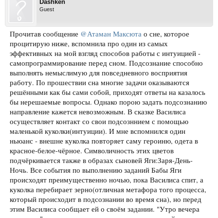
Dashken
Guest
Прочитав сообщение
@Атаман Максюта
о сне, которое
процитирую ниже, вспомнила про один из самых
эффективных на мой взгляд способов работы с интуицией -
самопрограммирование перед сном. Подсознание способно
выполнять немыслимую для повседневного восприятия
работу. По прошествии сна многие задачи оказываются
решёнными как бы сами собой, приходят ответы на казалось
бы нерешаемые вопросы. Однако порою задать подсознанию
направление кажется невозможным. В сказке Василиса
осуществляет контакт со свои подсозннием с помощью
маленькой куколки(интуиции). И мне вспомнился один
ньюанс - внешне куколка повторяет саму героиню, одета в
красное-белое-чёрное. Символичность этих цветов
подчёркивается также в образах сыновей Яги:Заря-День-
Ночь. Все события по выполнению заданий Бабы Яги
происходят преимущественно ночью, пока Василиса спит, а
куколка перебирает зерно(отличная метафора того процесса,
который происходит в подсознании во время сна), но перед
этим Василиса сообщает ей о своём задании. "Утро вечера