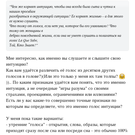
"Чем же кормят интуицию, чтобы она всегда была сыта и чутка к
нашим просьбам
разобраться в окружающей ситуации? Ее кормят жизнью – а для этого
ее нужно слушать.
Что толку от голоса, если нет уха, которое бы его улавливало? Что
толку от женщины в
дебрях повседневной жизни, если она не умеет слушать и полагаться на
голос La Que Sabe,
Той, Кто Знает?"
Мне интересно, как именно вы слушаете и слышите свою
интуицию?
Как вам удаётся различить её голос из десятков других
голосов в голове?)(Или это только у меня их там толпы?
)).. По каким признакам удаётся вам понять, что это именно
интуиция, а не очередные "игры разума" со своими
страхами, проекциями, ограничениями или иллюзиями?
Есть ли у вас какие-то совершенно точные признаки по
которым вы определяете, что это именно голос интуиции?
У меня пока такие варианты:
- утренние "голоса" - открытия, слова, образы, которые
приходят сразу после сна или посреди сна - это обычно 100%