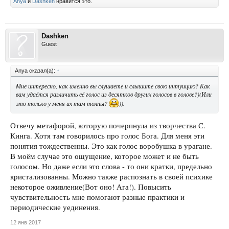
Anya
и
Dashken
нравится это.
Dashken
Guest
Anya сказал(а):
↑
Мне интересно, как именно вы слушаете и слышите свою интуицию? Как
вам удаётся различить её голос из десятков других голосов в голове?)(Или
это только у меня их там толпы?
)).
Отвечу метафорой, которую почерпнула из творчества С.
Кинга. Хотя там говорилось про голос Бога. Для меня эти
понятия тождественны. Это как голос воробушка в урагане.
В моём случае это ощущение, которое может и не быть
голосом. Но даже если это слова - то они кратки, предельно
кристализованны. Можно также распознать в своей психике
некоторое оживление(Вот оно! Ага!). Повысить
чувствительность мне помогают разные практики и
периодические уединения.
12 янв 2017