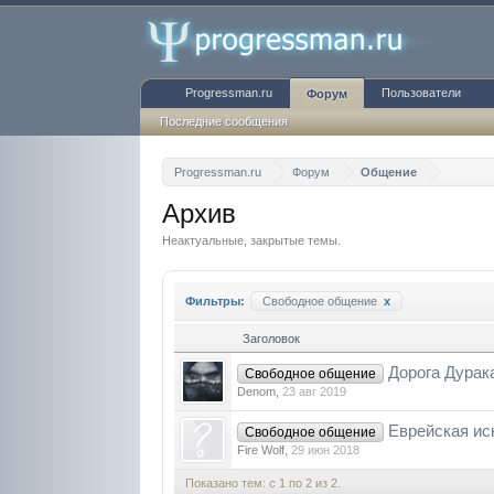
Progressman.ru
Пользователи
Форум
Последние сообщения
Progressman.ru
Форум
Общение
Архив
Неактуальные, закрытые темы.
Фильтры:
Свободное общение
x
Заголовок
Дорога Дурак
Свободное общение
Denom
,
23 авг 2019
Еврейская ис
Свободное общение
Fire Wolf
,
29 июн 2018
Показано тем: с 1 по 2 из 2.