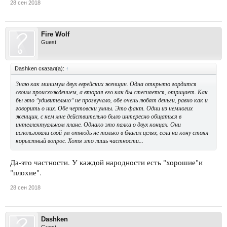
28 сен 2018
Fire Wolf
Guest
Dashken сказал(а):
↑
Знаю как минимум двух еврейских женщин. Одна открыто гордится
своим происхождением, а вторая его как бы стесняется, отрицает. Как
бы это "удивительно" не прозвучало, обе очень любят деньги, равно как и
говорить о них. Обе чертовски умны. Это факт. Одни из немногих
женщин, с кем мне действительно было интересно общаться в
интеллектуальном плане. Однако это палка о двух концах. Они
использовали свой ум отнюдь не только в благих целях, если на кону стоял
корыстный вопрос. Хотя это лишь частности...
Да-это частности. У каждой народности есть "хорошие"и
"плохие".
28 сен 2018
Dashken