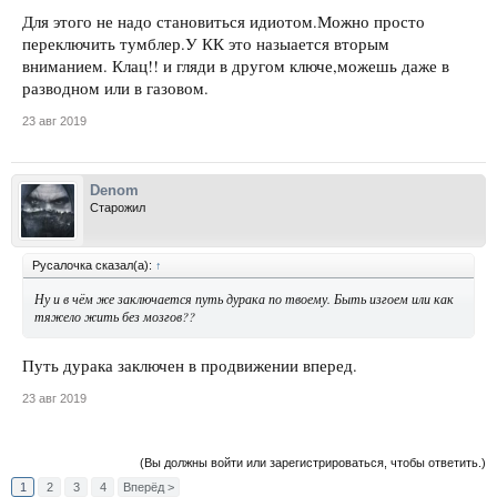
Для этого не надо становиться идиотом.Можно просто
переключить тумблер.У КК это назыается вторым
вниманием. Клац!! и гляди в другом ключе,можешь даже в
разводном или в газовом.
23 авг 2019
Denom
Старожил
Русалочка сказал(а):
↑
Ну и в чём же заключается путь дурака по твоему. Быть изгоем или как
тяжело жить без мозгов??
Путь дурака заключен в продвижении вперед.
23 авг 2019
(Вы должны войти или зарегистрироваться, чтобы ответить.)
1
2
3
4
Вперёд >