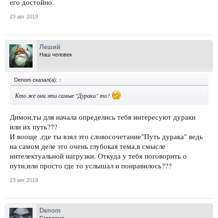
его достойно.
23 авг 2019
Леший
Наш человек
Denom сказал(а):
↑
Кто же они эти самые "Дураки" то?
Димон,ты для начала определись тебя интересуют дураки
или их путь???
И вооще ,где ты взял это словосочетание"Путь дурака" ведь
на самом деле это очень глубокая тема,в смысле
интелектуальной нагрузки. Откуда у тебя поговорить о
пути,или просто где то услышал и понравилось???
23 авг 2019
Denom
Старожил