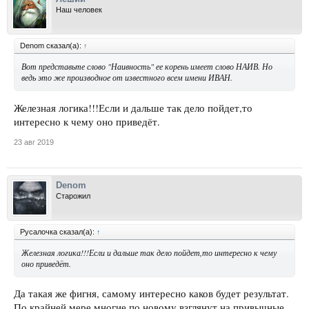
Наш человек
Denom сказал(а):
↑
Вот представьте слово "Наивность" ее корень имеет слово НАИВ. Но
ведь это же производное от известного всем имени ИВАН.
Железная логика!!!Если и дальше так дело пойдет,то
интересно к чему оно приведёт.
23 авг 2019
Denom
Старожил
Русалочка сказал(а):
↑
Железная логика!!!Если и дальше так дело пойдет,то интересно к чему
оно приведёт.
Да такая же фигня, самому интересно каков будет результат.
По крайней мере многие по новому взглянут на привычные