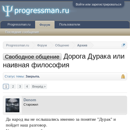
Войти или зарегистрироваться
Progressman.ru
Пользователи
Форум
Последние сообщения
Progressman.ru
Форум
Общение
Архив
Дорога Дурака или
Свободное общение
наивная философия
Статус темы:
Закрыта.
1
2
3
4
Вперёд >
Denom
Старожил
Да народ вы не ослышались именно за понятие "Дурак" и
пойдет наш разговор.