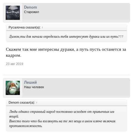
Denom
Старожил
Русалочка сказал(а):
↑
Димон,ты для начала определись тебя интересуют дураки или их путь???
Скажем так мне интересны дураки, а путь пусть останется за
кадром.
23 авг 2019
Леший
Наш человек
Denom сказал(а):
↑
Люди однако странный народ постоянно исходят от привычных им
вещей.
Вместо того что бы взглянуть на те же вещи в ином ключе включая
противоположность.