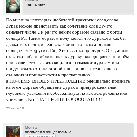
Наш человек
По мнению некоторых любителей трактовки слов,слово
дурак можно представить как сочетание слов ду-что
означает число 2 и ра,что неким образом связано с богом
солнца Ра. Таким образом получается что дурак,это как бы
дваждысолнечный человек,тобишь тот.в ком больше
солнца,чем у других. Ещёё есть слово придурок. Это ,можно
сказать,особа приближенная к дураку,находящаяяся при нём
или возле него. Так что когда вас называют дураком или
придурком,то это не оскорбление ,а показатель вашего
свечения и причастности к просветлению.
а ПО-СЕМУ ВНОШУ ПРЕДЛОЖЕНИЕ официально признать
на этом форуме обращение дурак и придурок,как знак
глубокого уважения к собеседнику,а не как оскорбление или
унижение. Кто "ЗА" ПРОШУ ГОЛОСОВАТЬ!!!!
23 авг 2019
Мечта
Любимая и любящая взаимно
Команда форума