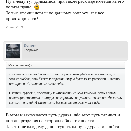
Ну а чему тут удивляться, при таком раскладе имеешь на это
полное право.
Только уточни детали по данному вопросу, как все
происходило то?
23 авг 2019
Denom
Старожил
Мечта сказал(а):
↑
Дураков и наивных "любят"...потому что ими удобно пользоваться, но
это не любовь, это ближе к паразитизму, в душе их не уважают и часто
презирают. Считают их ниже себя.
Славить дурость, простоту и наивность можно конечно, есть в этом
некоторая чистота, которую не скроешь , не утаишь, согласна. Но жить
с этим - это ад. И славят это больше те, кто не жил в аду.
В этом и заключается путь дурака, ибо этот путь тернист и
полон презрения со стороны общественности.
Так что не каждому дано ступить на путь дурака и пройти