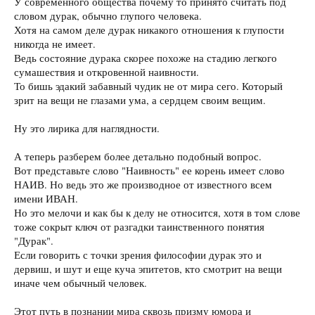
У современного общества почему то принято считать под
словом дурак, обычно глупого человека.
Хотя на самом деле дурак никакого отношения к глупости
никогда не имеет.
Ведь состояние дурака скорее похоже на стадию легкого
сумашествия и откровенной наивности.
То бишь эдакий забавный чудик не от мира сего. Который
зрит на вещи не глазами ума, а сердцем своим вещим.
Ну это лирика для наглядности.
А теперь разберем более детально подобный вопрос.
Вот представьте слово "Наивность" ее корень имеет слово
НАИВ. Но ведь это же производное от известного всем
имени ИВАН.
Но это мелочи и как бы к делу не относится, хотя в том слове
тоже сокрыт ключ от разгадки таинственного понятия
"Дурак".
Если говорить с точки зрения философии дурак это и
дервиш, и шут и еще куча эпитетов, кто смотрит на вещи
иначе чем обычный человек.
Этот путь в познании мира сквозь призму юмора и