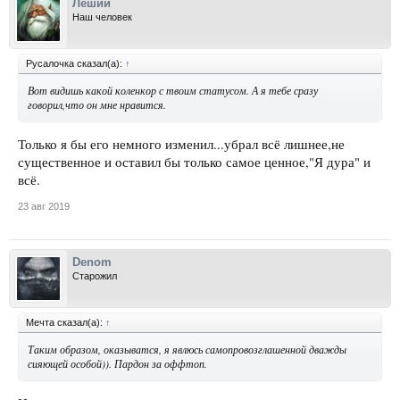
Леший
Наш человек
Русалочка сказал(а):
↑
Вот видишь какой коленкор с твоим статусом. А я тебе сразу
говорил,что он мне нравится.
Только я бы его немного изменил...убрал всё лишнее,не
существенное и оставил бы только самое ценное,"Я дура" и
всё.
23 авг 2019
Denom
Старожил
Мечта сказал(а):
↑
Таким образом, оказыватся, я явлюсь самопровозглашенной дважды
сияющей особой)). Пардон за оффтоп.