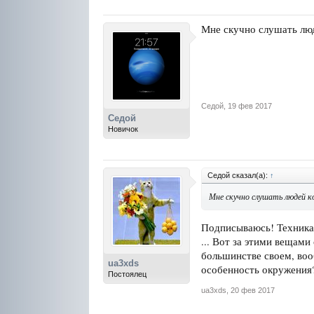
Мне скучно слушать люд
Седой
,
19 фев 2017
Седой
Новичок
Седой сказал(а):
↑
Мне скучно слушать людей 
Подписываюсь! Техника 
... Вот за этими вещами
большинстве своем, вооб
ua3xds
особенность окружения
Постоялец
ua3xds
,
20 фев 2017