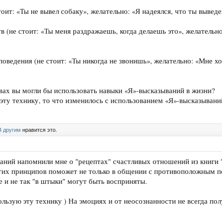
ит: «Ты не вывел собаку», желательно: «Я надеялся, что ты выведе
в (не стоит: «Ты меня раздражаешь, когда делаешь это», желательн
оведения (не стоит: «Ты никогда не звонишь», желательно: «Мне хо
вах вы могли бы использовать навыки «Я»-высказываний в жизни?
эту технику, то что изменилось с использованием «Я»-высказывани
4 другим
нравится это.
аний напомнили мне о "рецептах" счастливых отношений из книги
тих принципов поможет не только в общении с противоположным по
е и не так "в штыки" могут быть восприняты.
льзую эту технику ) На эмоциях и от неосознанности не всегда по