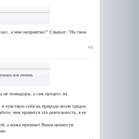
лал , а мне неприятно!" Слышат: "На твои
#11
елилась моя степень
ны не помидоры, а сам процесс их
 я чувствую себя на природе возле грядок
аботе, мне нравится эта деятельность, я ее
ой, а мама признает Ваши ценности.
ию.