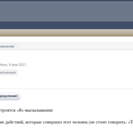
ихология
hken
,
9 фев 2017
.
казывания
пределение)
троятся «Я»-высказывания:
е действий, которые совершил этот человек (не стоит говорить: «Т