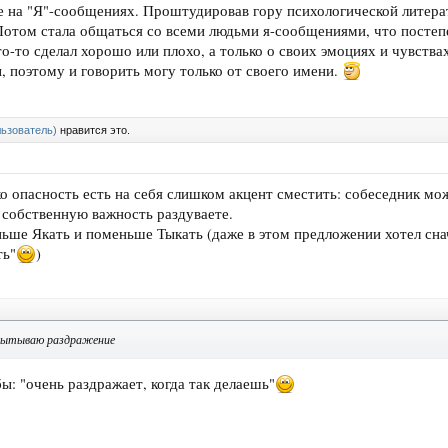
е на "Я"-сообщениях. Проштудировав гору психологической литера
отом стала общаться со всеми людьми я-сообщениями, что постеп
то-то сделал хорошо или плохо, а только о своих эмоциях и чувствах
, поэтому и говорить могу только от своего имени.
ьзователь)
нравится это.
о опасность есть на себя слишком акцент сместить: собеседник мо
ы собственную важность раздуваете.
ьше Якать и поменьше Тыкать (даже в этом предложении хотел сн
ть"
)
спытываю раздражение
бы: "очень раздражает, когда так делаешь"