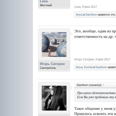
Lena
Местный
Lena
,
9 фев 2017
Anya
и
Dashken
нравится это.
Это, вообще, один из п
ответственность на др. 
Игорь Саторин
,
9 фев 2017
Игорь Саторин
Anya
,
Ksenia
и
Dashken
нравит
Смотритель
Dashken сказал(а):
↑
При каких обстоятельствах 
Если Вы уже пробовали эту 
Такое общение у меня у
Пришлось освоить эти н