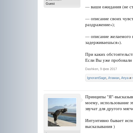
Guest
— ваши ожидания (не сто
— описание своих чувст
раздражение»);
— описание желаемого п
задерживаешься»).
При каких обстоятельст
Если Вы уже пробовали 
Dashken
,
9 фев 2017
IgnorantSage
,
Атаман
,
Anya
и
Принципы "Я"-высказыв
моему, использование э
звучат для другого мягч
Интуитивно бывает испо
высказывания )