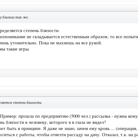
у близких так же.
ределяется степень близости.
мопонимание не складывается естественным образом, то все попытки
очень утомительно. Пока не махнешь на все рукой.
ны такие игры.
ляется степень близости.
. Пример: прошла по предприятию (5000 чел.) рассылка - нужна ком
ь близости к человеку, которого я в глаза не видел?
 быть в принципе. Я даже не знаю, зачем ему кровь ... (операция, 
иться с работы, чтобы отвезти рассаду на дачу. Отказал, т.к. на 