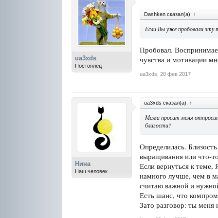
Dashken сказал(а):
↑
Если Вы уже пробовали эту 
Пробовал. Воспринимает
ua3xds
чувства и мотивации мне
Постоялец
ua3xds
,
20 фев 2017
ua3xds сказал(а):
↑
Мама просит меня отпросить
близости?
Определилась. Близость
выращивания или что-то
Нина
Если вернуться к теме, 
Наш человек
намного лучше, чем в ма
считаю важной и нужной,
Есть шанс, что компром
Зато разговор: ты меня 