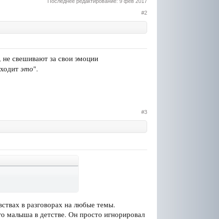
Последнее редактирование:
9 фев 2017
#2
, не свешивают за свои эмоции
это
исходит
".
#3
вствах в разговорах на любые темы.
го малыша в детстве. Он просто игнорировал