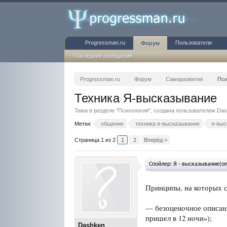
Progressman.ru
Пользователи
Форум
Последние сообщения
Progressman.ru
Форум
Саморазвитие
Пс
Техника Я-высказывание
Тема в разделе "
Психология
", создана пользователем
Das
Метки:
общение
техника я-высказывание
я-выс
Страница 1 из 2
1
2
Вперёд >
Спойлер:
Я - высказывание(о
Принципы, на которых с
— безоценочное описани
пришел в 12 ночи»);
Dashken