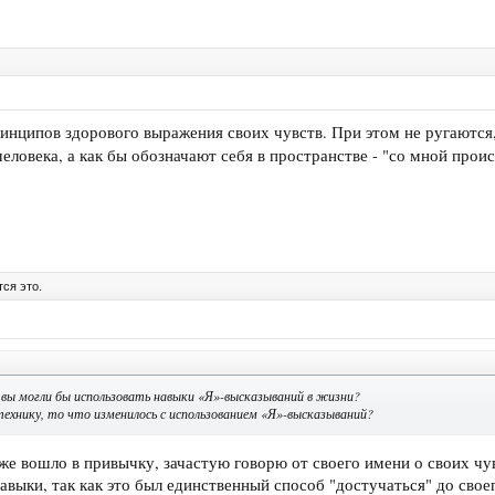
ринципов здорового выражения своих чувств. При этом не ругаются
человека, а как бы обозначают себя в пространстве - "со мной про
ся это.
вы могли бы использовать навыки «Я»-высказываний в жизни?
технику, то что изменилось с использованием «Я»-высказываний?
же вошло в привычку, зачастую говорю от своего имени о своих чу
авыки, так как это был единственный способ "достучаться" до свое