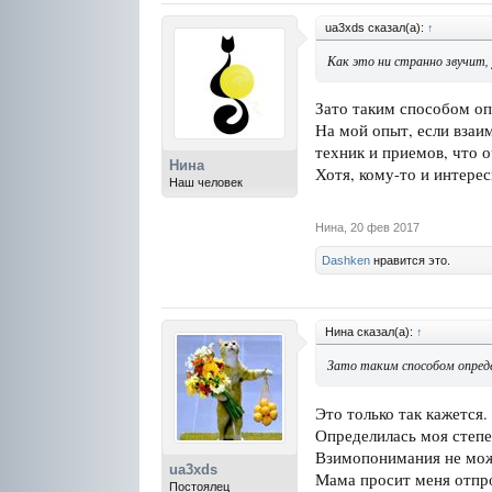
ua3xds сказал(а):
↑
Как это ни странно звучит, 
Зато таким способом оп
На мой опыт, если взаи
техник и приемов, что 
Нина
Хотя, кому-то и интерес
Наш человек
Нина
,
20 фев 2017
Dashken
нравится это.
Нина сказал(а):
↑
Зато таким способом опреде
Это только так кажется
Определилась моя степен
Взимопонимания не может
ua3xds
Мама просит меня отпрос
Постоялец