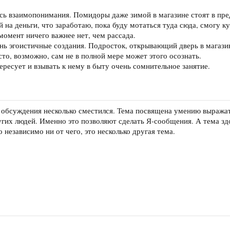
сь взаимопонимания. Помидоры даже зимой в магазине стоят в пред
й на деньги, что заработаю, пока буду мотаться туда сюда, смогу ку
 момент ничего важнее нет, чем рассада.
нь эгоистичные создания. Подросток, открывающий дверь в магази
сто, возможно, сам не в полной мере может этого осознать.
ересует и взывать к нему в быту очень сомнительное занятие.
 обсуждения несколько сместился. Тема посвящена умению выража
гих людей. Именно это позволяют сделать Я-сообщения. А тема здо
 независимо ни от чего, это несколько другая тема.