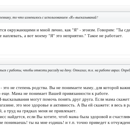
технику, то что изменилось с использованием «Я»-высказываний?
ся окружающими и мной лично, как "Я" - эгоизм. Говорим: "Ты сде
 наплевать, а вот моему "Я" это неприятно." Такое не работает.
ся с работы, чтобы отвезти рассаду на дачу. Отказал, т.к. на работе аврал. Опред
 - это не степень родства. Вы не понимаете маму, для которой важ
 еще. Мама не понимает Вашей привязанности к работе.
Я-высказывания могут помочь понять друг друга. Если мама скажет:
газине, это мое здоровье и активность. А Вы ей скажете: я весь в р
 а труд на грядках меня не привлекает.
исс найдется, если Вы хотите, чтоб мама была здоровой и счастлив
не понимаешь! ты на мне ездишь! и т.п. точно приведет к отчужден