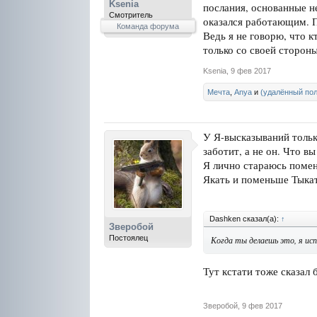
Ksenia
послания, основанные н
Смотритель
оказался работающим. П
Команда форума
Ведь я не говорю, что к
только со своей стороны
Ksenia
,
9 фев 2017
Мечта
,
Anya
и
(удалённый пол
У Я-высказываний тольк
заботит, а не он. Что в
Я лично стараюсь помен
Якать и поменьше Тыка
Dashken сказал(а):
↑
Зверобой
Постоялец
Когда ты делаешь это, я и
Тут кстати тоже сказал 
Зверобой
,
9 фев 2017