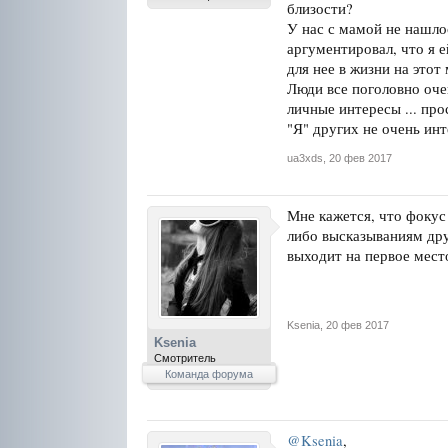
близости?
У нас с мамой не нашло
аргументировал, что я е
для нее в жизни на этот
Люди все поголовно оче
личные интересы ... про
"Я" других не очень инт
ua3xds
,
20 фев 2017
Мне кажется, что фокус
либо высказываниям дру
выходит на первое место
Ksenia
,
20 фев 2017
Ksenia
Смотритель
Команда форума
@Ksenia
,