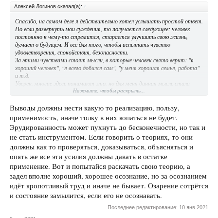
Алексей Логинов сказал(а):
↑
Спасибо, на самом деле я действительно хотел услышать простой ответ.
Но если развернуть мои суждения, то получается следующее: человек
постоянно к чему-то стремится, старается улучшить свою жизнь,
думает о будущем. И все для того, чтобы испытать чувство
удовлетворения, спокойствия, безопасности.
За этими чувствами стоят мысли, в которые человек свято верит: "я
хороший человек", "я всего добился сам", "у меня хорошая семья, работа"
и т.д.
Уверен, многие здесь понимают это, но для меня данная мысль стала
Нажмите, чтобы раскрыть...
откровением.
Теперь вдруг стало забавно наблюдать за тем, как люди с непоколебимой
серьёзностью живут своей жизнью, ради того чтобы получить одобрение
Выводы должны нести какую то реализацию, пользу,
от самих себя.
применимость, иначе толку в них копаться не будет.
Эрудированность может пухнуть до бесконечности, но так и
не стать инструментом. Если говорить о теориях, то они
должны как то проверяться, доказываться, объясняться и
опять же все эти усилия должны давать в остатке
применение. Вот и попытайся раскачать свою теорию, а
задел вполне хороший, хорошее осознание, но за осознанием
идёт кропотливый труд и иначе не бывает. Озарение сотрётся
и состояние замылится, если его не осознавать.
Последнее редактирование:
10 янв 2021