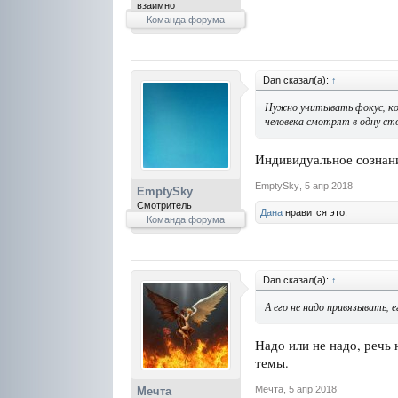
взаимно
Команда форума
Dan сказал(а):
↑
Нужно учитывать фокус, кот
человека смотрят в одну ст
Индивидуальное сознан
EmptySky
,
5 апр 2018
EmptySky
Смотритель
Дана
нравится это.
Команда форума
Dan сказал(а):
↑
А его не надо привязывать, е
Надо или не надо, речь 
темы.
Мечта
,
5 апр 2018
Мечта