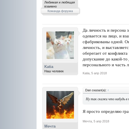
Любимая и любящая
взаимно
Команда форума
Да личность и персона з
одевается на лицо, и вз
сфабрикованы одной. Он
личность, и выставляет
оберегает от конфликта
допускание до какой-то
персонального и часть л
Katia
Наш человек
Katia
,
5 апр 2018
Dan сказал(а):
↑
Ну так скажи что нибудь в 
Я просто определяю гра
Мечта
,
5 апр 2018
Мечта