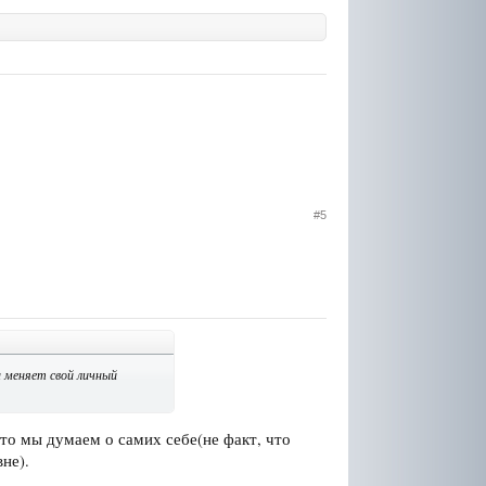
#5
а меняет свой личный
 что мы думаем о самих себе(не факт, что
не).