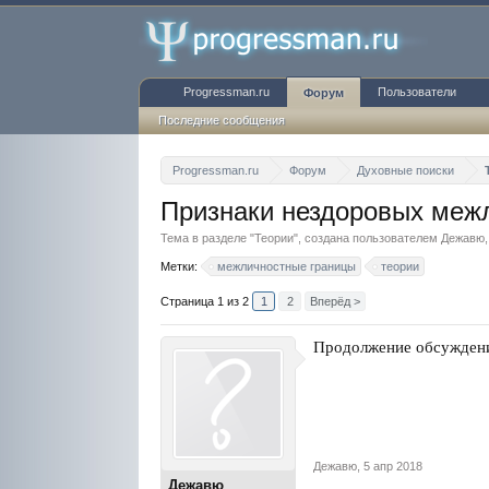
Progressman.ru
Пользователи
Форум
Последние сообщения
Progressman.ru
Форум
Духовные поиски
Признаки нездоровых межл
Тема в разделе "
Теории
", создана пользователем
Дежавю
Метки:
межличностные границы
теории
Страница 1 из 2
1
2
Вперёд >
Продолжение обсужден
Дежавю
,
5 апр 2018
Дежавю