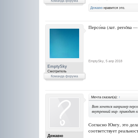
Команда форума
Дежавю
нравится это.
Персо́на (лат. реrsōnа 
EmptySky
,
5 апр 2018
EmptySky
Смотритель
Команда форума
Мечта сказал(а):
↑
Вот хочется например персо
внутренний мир- приводит е
Согласно Юнгу, это дела
соответствует реальност
Дежавю