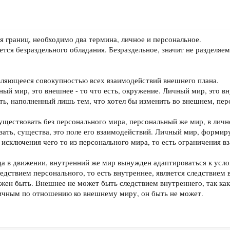
 границ, необходимо два термина, личное и персональное.
ается безраздельного обладания. Безраздельное, значит не разделяем
вляющееся совокупностью всех взаимодействий внешнего плана.
ный мир, это внешнее - то что есть, окружение. Личный мир, это в
сть, наполненный лишь тем, что хотел бы изменить во внешнем, пе
ществовать без персонального мира, персональный же мир, в личн
зать, существа, это поле его взаимодействий. Личный мир, формиру
т исключения чего то из персонального мира, то есть ограничения 
а в движении, внутренний же мир вынужден адаптироваться к усло
ледствием персонального, то есть внутреннее, является следствием
лжен быть. Внешнее не может быть следствием внутреннего, так как
вичным по отношению ко внешнему миру, он быть не может.