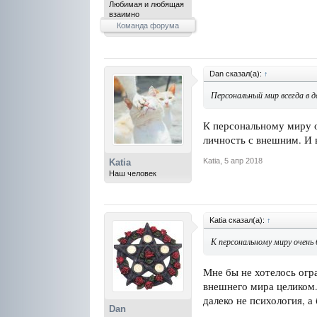
Любимая и любящая
взаимно
Команда форума
Dan сказал(а):
↑
Персональный мир всегда в 
К персональному миру о
личность с внешним. И 
Katia
,
5 апр 2018
Katia
Наш человек
Katia сказал(а):
↑
К персональному миру очень 
Мне бы не хотелось огр
внешнего мира целиком.
далеко не психология, а
Dan