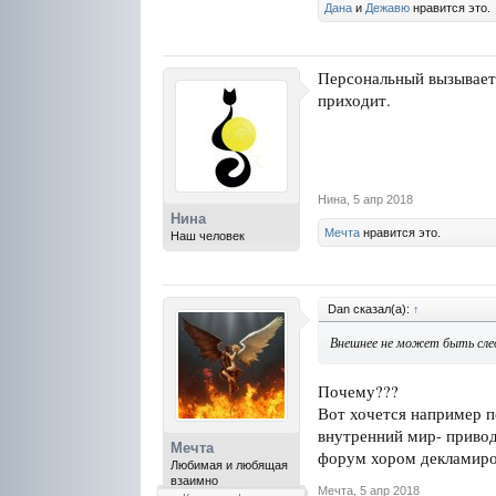
Дана
и
Дежавю
нравится это.
Персональный вызывает 
приходит.
Нина
,
5 апр 2018
Нина
Мечта
нравится это.
Наш человек
Dan сказал(а):
↑
Внешнее не может быть след
Почему???
Вот хочется например п
внутренний мир- приводи
Мечта
форум хором декламиро
Любимая и любящая
взаимно
Мечта
,
5 апр 2018