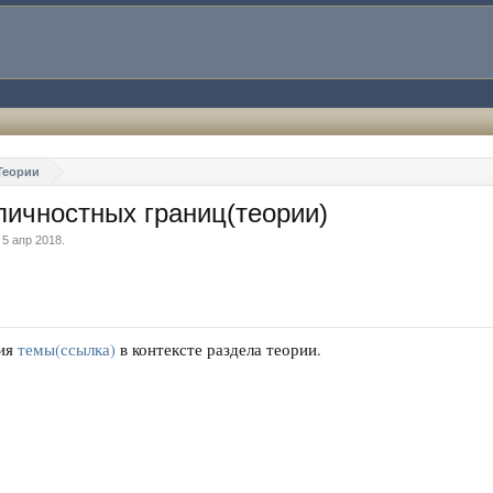
Теории
ичностных границ(теории)
,
5 апр 2018
.
ия
темы(ссылка)
в контексте раздела теории.