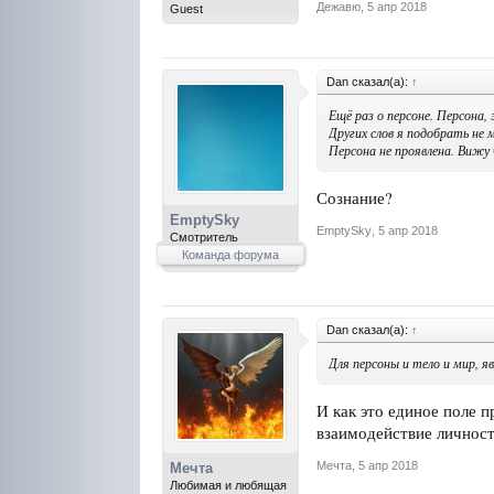
Дежавю
,
5 апр 2018
Guest
Dan сказал(а):
↑
Ещё раз о персоне. Персона,
Других слов я подобрать не 
Персона не проявлена. Вижу 
Сознание?
EmptySky
EmptySky
,
5 апр 2018
Смотритель
Команда форума
Dan сказал(а):
↑
Для персоны и тело и мир, 
И как это единое поле 
взаимодействие личносте
Мечта
,
5 апр 2018
Мечта
Любимая и любящая