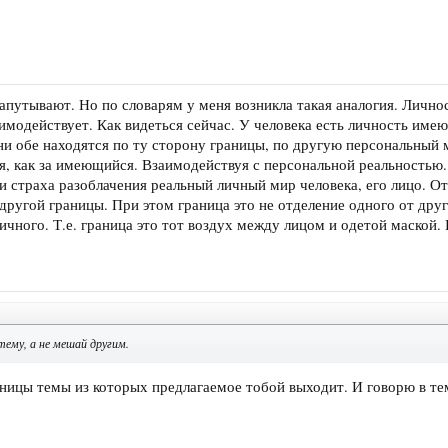
апутывают. Но по словарям у меня возникла такая аналогия. Личност
аимодействует. Как видеться сейчас. У человека есть личность име
и обе находятся по ту сторону границы, по другую персональный 
ся, как за имеющийся. Взаимодействуя с персональной реальностью.
 и страха разоблачения реальный личный мир человека, его лицо. О
 другой границы. При этом граница это не отделение одного от дру
ичного. Т.е. граница это тот воздух между лицом и одетой маской.
тему, а не мешай другим.
ницы темы из которых предлагаемое тобой выходит. И говорю в тем