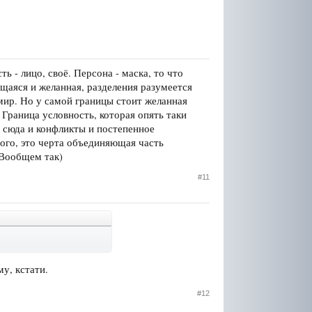
ь - лицо, своё. Персона - маска, то что
ющаяся и желанная, разделения разумеется
мир. Но у самой границы стоит желанная
 Граница условность, которая опять таки
т сюда и конфликты и постепенное
гого, это черта объединяющая часть
 Вообщем так)
#11
у, кстати.
#12