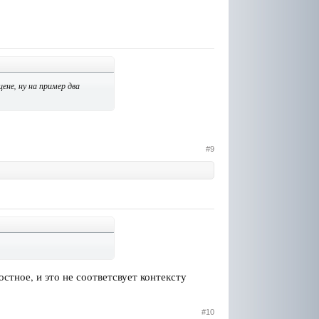
не, ну на пример два
#9
остное, и это не соответсвует контексту
#10