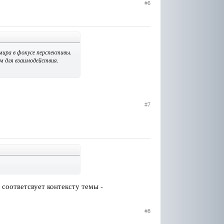
#6
мира в фокусе перспективы.
ем для взаимодействия.
#7
 соответсвует контексту темы -
#8