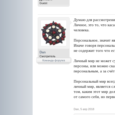
Guest
Думаю для рассмотрения
Личное, это то, что кас
человека.
Персональное, значит я
Иначе говоря персональ
не содержит того что е
Dan
Смотритель
Личный мир не может су
Команда форума
персоны, или можно ска
персональным, а за счё
Персональный мир всегд
личный мир, является с
том, каким этот мир до
от самого себя, но пер
Dan
,
5 апр 2018