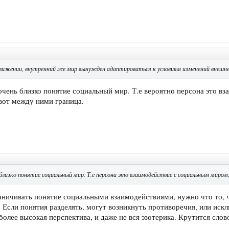
движении, внутренний же мир вынужден адаптироваться к условиям изменений внешн
чень близко понятие социальный мир. Т.е вероятно персона это вз
вот между ними граница.
близко понятие социальный мир. Т.е персона это взаимодействие с социальным миром,
аничивать понятие социальными взаимодействиями, нужно что то, 
 Если понятия разделять, могут возникнуть противоречия, или иск
 более высокая перспектива, и даже не вся эзотерика. Крутится слов