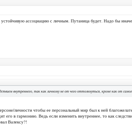
устойчивую ассоциацию с личным. Путаница будет. Надо бы иначе н
ствием внутреннего, так как личному не от чего оттолкнуться, кроме как от самог
ерсоне/личности чтобы ее персональный мир был к ней благожелате
т его в гармонию. Ведь если изменить внутреннее, то как следстви
вал Валексу?!