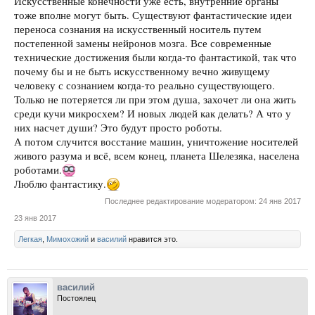
Искусственные конечности уже есть, внутренние органы
тоже вполне могут быть. Существуют фантастические идеи
переноса сознания на искусственный носитель путем
постепенной замены нейронов мозга. Все современные
технические достижения были когда-то фантастикой, так что
почему бы и не быть искусственному вечно живущему
человеку с сознанием когда-то реально существующего.
Только не потеряется ли при этом душа, захочет ли она жить
среди кучи микросхем? И новых людей как делать? А что у
них насчет души? Это будут просто роботы.
А потом случится восстание машин, уничтожение носителей
живого разума и всё, всем конец, планета Шелезяка, населена
роботами.
Люблю фантастику.
Последнее редактирование модератором:
24 янв 2017
23 янв 2017
Легкая
,
Мимохожий
и
василий
нравится это.
василий
Постоялец