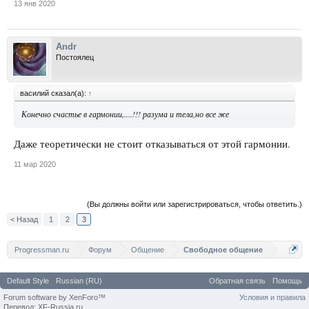
13 янв 2020
Andr
Постоялец
василий сказал(а):
↑
Конечно счастье в гармонии,....!!! разума и тела,но все же
Даже теоретически не стоит отказываться от этой гармонии.
11 мар 2020
(Вы должны войти или зарегистрироваться, чтобы ответить.)
< Назад
1
2
3
Progressman.ru
Форум
Общение
Свободное общение
Default Style
Russian (RU)
Обратная связь
Помощь
Forum software by XenForo™
Условия и правила
Перевод: XF-Russia.ru