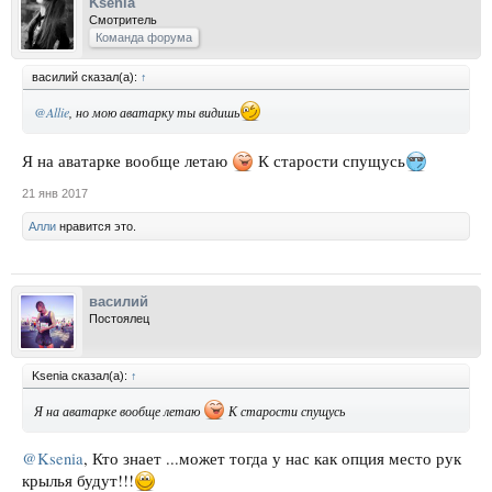
Ksenia
Смотритель
Команда форума
василий сказал(а):
↑
@Allie
, но мою аватарку ты видишь
Я на аватарке вообще летаю
К старости спущусь
21 янв 2017
Алли
нравится это.
василий
Постоялец
Ksenia сказал(а):
↑
Я на аватарке вообще летаю
К старости спущусь
@Ksenia
, Кто знает ...может тогда у нас как опция место рук
крылья будут!!!