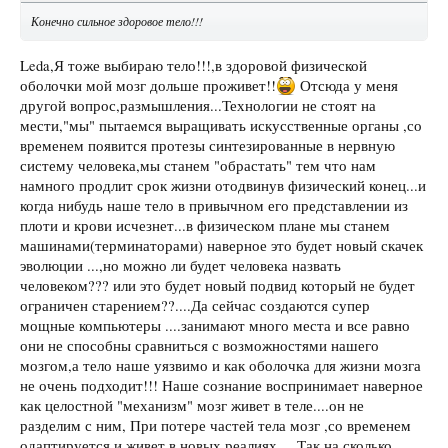
Конечно сильное здоровое тело!!!
Leda,Я тоже выбираю тело!!!,в здоровой физической
оболочки мой мозг дольше проживет!!
Отсюда у меня
другой вопрос,размышления...Технологии не стоят на
мести,"мы" пытаемся выращивать искусственные органы ,со
временем появится протезы синтезированные в нервную
систему человека,мы станем "обрастать" тем что нам
намного продлит срок жизни отодвинув физический конец...и
когда нибудь наше тело в привычном его представлении из
плоти и крови исчезнет...в физическом плане мы станем
машинами(терминаторами) наверное это будет новый скачек
эволюции ...,но можно ли будет человека назвать
человеком??? или это будет новый подвид который не будет
ограничен старением??....Да сейчас создаются супер
мощные компьютеры ....занимают много места и все равно
они не способны сравниться с возможностями нашего
мозгом,а тело наше уязвимо и как оболочка для жизни мозга
не очень подходит!!! Наше сознание воспринимает наверное
как целостной "механизм" мозг живет в теле....он не
разделим с ним, При потере частей тела мозг ,со временем
одаптируется и живет в новых реалиях ....Так на сколько