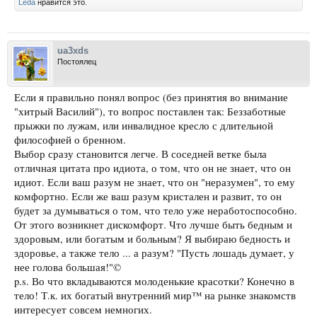
Leda
нравится это.
ua3xds
Постоялец
Если я правильно понял вопрос (без принятия во внимание
"хитрый Василий"), то вопрос поставлен так: Беззаботные
прыжки по лужам, или инвалидное кресло с длительной
философией о бренном.
Выбор сразу становится легче. В соседней ветке была
отличная цитата про идиота, о том, что он не знает, что он
идиот. Если ваш разум не знает, что он "неразумен", то ему
комфортно. Если же ваш разум кристален и развит, то он
будет за думываться о том, что тело уже неработоспособно.
От этого возникнет дискомфорт. Что лучше быть бедным и
здоровым, или богатым и больным? Я выбираю бедность и
здоровье, а также тело ... а разум? "Пусть лошадь думает, у
нее голова большая!"©
p.s. Во что вкладываются молоденькие красотки? Конечно в
тело! Т.к. их богатый внутренний мир™ на рынке знакомств
интересует совсем немногих.