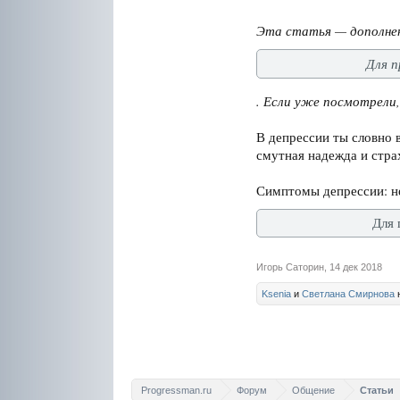
Эта статья — дополнен
Для 
. Если уже посмотрели
В депрессии ты словно 
смутная надежда и стра
Симптомы депрессии: не
Для 
Игорь Саторин
,
14 дек 2018
Ksenia
и
Светлана Смирнова
н
Progressman.ru
Форум
Общение
Статьи