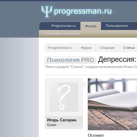
Progressman.ru
Пользователи
Форум
Последние сообщения
Progressman.ru
Форум
Общение
Статьи
Депрессия:
Психология PRO
Тема в разделе "
Статьи
", создана пользователем
Игорь С
Игорь Саторин
Guest
Осеннее