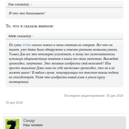
Dan сказал(а):
↑
И что это доказывает?
То, что я сказала вначале:
Adele сказал(а):
↑
По сути
@Dan
ничего нового в своих статьях не говорит. Все что он
пишет, уже давно было обнаружено и описано разными великими умами.
Только Дэн все это непомерно усложняет, к тому же систематически
используя общеизвестные понятия в каких то своих значениях. Выглядит
громоздко, запутанно. Это желание изобрести свой велосипед? Или
просто мышление Дэна само по себе настолько громоздко, что он и не
может иначе? В любом случае, популяризации его текстов такая подача
не способствует. Разве что изобрести новый язык в узком кругу
посвященных.
Последнее редактирование:
30 дек 2018
30 дек 2018
Сандр
Наш человек