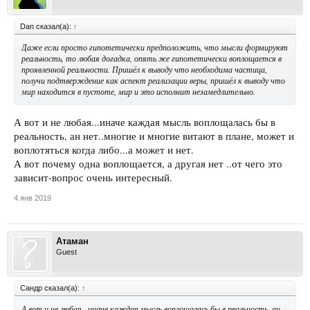
Dan сказал(а):
↑
Даже если просто гипотетически предположить, что мысли формируют
реальность, то любая догадка, опять же гипотетически воплощается в
проявленной реальности. Пришёл к выводу что необходима частица,
получи подтверждение как аспект реализации веры, пришёл к выводу что
мир находится в пустоте, мир и это исполнит незамедлительно.
А вот и не любая...иначе каждая мысль воплощалась бы в
реальность, ан нет..многие и многие витают в плане, может и
воплотяться когда либо...а может и нет.
А вот почему одна воплощается, а другая нет ..от чего это
зависит-вопрос очень интересный.
4 янв 2019
Атаман
Guest
Сандр сказал(а):
↑
А вот и не любая...иначе каждая мысль воплощалась бы в реальность, ан