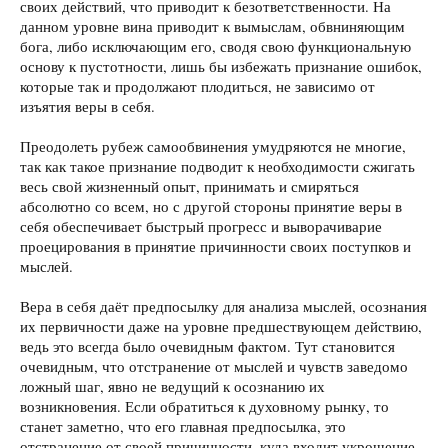
своих действий, что приводит к безответственности. На
данном уровне вина приводит к вымыслам, обвниняющим
бога, либо исключающим его, сводя свою функциональную
основу к пустотности, лишь бы избежать признание ошибок,
которые так и продолжают плодиться, не зависимо от
изъятия веры в себя.
Преодолеть рубеж самообвинения умудряются не многие,
так как такое признание подводит к необходимости сжигать
весь свой жизненный опыт, принимать и смиряться
абсолютно со всем, но с другой стороны принятие веры в
себя обеспечивает быстрый прогресс и выворачиварие
проецирования в принятие причинности своих поступков и
мыслей.
Вера в себя даёт предпосылку для анализа мыслей, осознания
их первичности даже на уровне предшествующем действию,
ведь это всегда было очевидным фактом. Тут становится
очевидным, что отстранение от мыслей и чувств заведомо
ложный шаг, явно не ведущий к осознанию их
возникновения. Если обратиться к духовному рынку, то
станет заметно, что его главная предпосылка, это
отстранение от своей причинности, куда входит укрощение