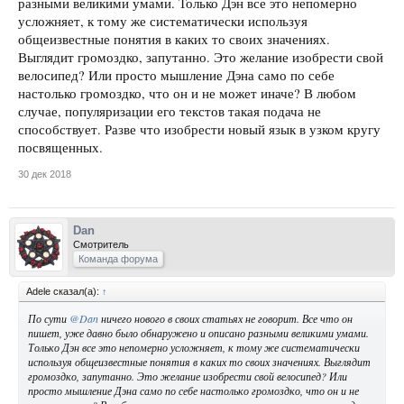
разными великими умами. Только Дэн все это непомерно
усложняет, к тому же систематически используя
общеизвестные понятия в каких то своих значениях.
Выглядит громоздко, запутанно. Это желание изобрести свой
велосипед? Или просто мышление Дэна само по себе
настолько громоздко, что он и не может иначе? В любом
случае, популяризации его текстов такая подача не
способствует. Разве что изобрести новый язык в узком кругу
посвященных.
30 дек 2018
Dan
Смотритель
Команда форума
Adele сказал(а):
↑
По сути
@Dan
ничего нового в своих статьях не говорит. Все что он
пишет, уже давно было обнаружено и описано разными великими умами.
Только Дэн все это непомерно усложняет, к тому же систематически
используя общеизвестные понятия в каких то своих значениях. Выглядит
громоздко, запутанно. Это желание изобрести свой велосипед? Или
просто мышление Дэна само по себе настолько громоздко, что он и не