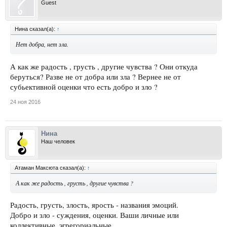
Guest
Нина сказал(а):
↑
Нет добра, нет зла.
А как же радость , грусть , другие чувства ? Они откуда
беруться? Разве не от добра или зла ? Вернее не от
субьективной оценки что есть добро и зло ?
24 ноя 2016
Нина
Наш человек
Атаман Максюта сказал(а):
↑
А как же радость , грусть , другие чувства ?
Радость, грусть, злость, ярость - названия эмоций.
Добро и зло - суждения, оценки. Ваши личные или
коллективные, эгрегориальные.