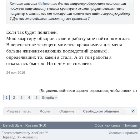
Хотите сказать
@Нина
что для вас например
обворовать ваш дом
или
поджечь вашу машину
в ваших критериях жизни приравнивается вами
например к
спасти вас от пожара
или
помочь вам найти хорошую работу
? Для вас эти действия имеют ту же ценность ?
Если так будет понятней.
Мою квартиру обворовывали и работу мне найти помогали.
В перспективе текущего момента кража имела для меня
больше жизнеизменяющих последствий (разных),
определивших то, какой я стала. А от той работы я
отказалась быстро. Ни о чем не сожалею.
24 ноя 2016
(Вы должны войти или зарегистрироваться, чтобы ответить.)
1
2
3
4
5
Вперёд >
Progressman.ru
Форум
Общение
Свободное общение
Default Style
Russian (RU)
Обратная связь
Помощь
Forum software by XenForo™
Условия и правила
Перевод: XF-Russia.ru