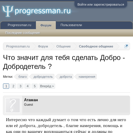
Войти или зарегистрироваться
Progressman.ru
Пользователи
Форум
Последние сообщения
Progressman.ru
Форум
Общение
Свободное общение
Что значит для тебя сделать Добро -
Добродетель ?
Метки:
благо
добродетель
доброта
намерения
1
2
3
4
5
Вперёд >
Атаман
Guest
Интересно что каждый думает о том что есть лично для него
или её доброта, добродетель , благие намерения, помощь и
как они по вашему воплощаються сейчас и должны по