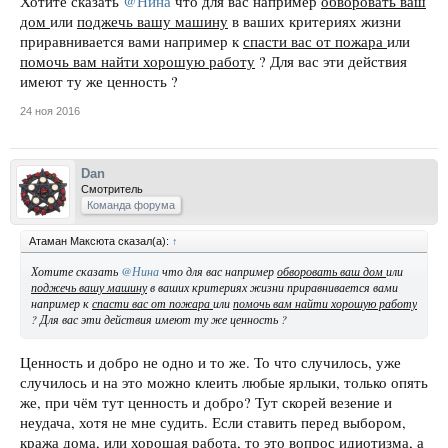
Хотите сказать
@Нина
что для вас например
обворовать ваш
дом
или
поджечь вашу машину
в ваших критериях жизни
приравнивается вами например к
спасти вас от пожара
или
помочь вам найти хорошую работу
? Для вас эти действия
имеют ту же ценность ?
24 ноя 2016
Dan
Смотритель
Команда форума
Атаман Максюта сказал(а):
↑
Хотите сказать
@Нина
что для вас например
обворовать ваш дом
или
поджечь вашу машину
в ваших критериях жизни приравнивается вами
например к
спасти вас от пожара
или
помочь вам найти хорошую работу
? Для вас эти действия имеют ту же ценность ?
Ценность и добро не одно и то же. То что случилось, уже
случилось и на это можно клеить любые ярлыки, только опять
же, при чём тут ценность и добро? Тут скорей везение и
неудача, хотя не мне судить. Если ставить перед выбором,
кража дома, или хорошая работа, то это вопрос идиотизма, а