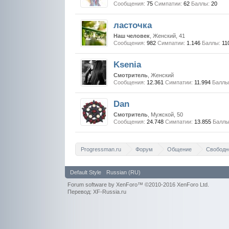
Сообщения:
75
Симпатии:
62
Баллы:
20
ласточка
Наш человек
, Женский, 41
Сообщения:
982
Симпатии:
1.146
Баллы:
11
Ksenia
Смотритель
, Женский
Сообщения:
12.361
Симпатии:
11.994
Баллы
Dan
Смотритель
, Мужской, 50
Сообщения:
24.748
Симпатии:
13.855
Баллы
Progressman.ru
Форум
Общение
Свободн
Default Style
Russian (RU)
Forum software by XenForo™
©2010-2016 XenForo Ltd.
Перевод: XF-Russia.ru