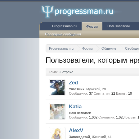
Progressman.ru
Пользователи
Форум
Последние сообщения
Progressman.ru
Форум
Общение
Свободн
Пользователи, которым нр
Тема:
О страхе.
Zed
Участник
, Мужской, 28
Сообщения:
37
Симпатии:
22
Баллы:
10
Katia
Наш человек
Сообщения:
1.062
Симпатии:
1.028
Баллы:
AlexV
Завсегдатай
, Женский, 44