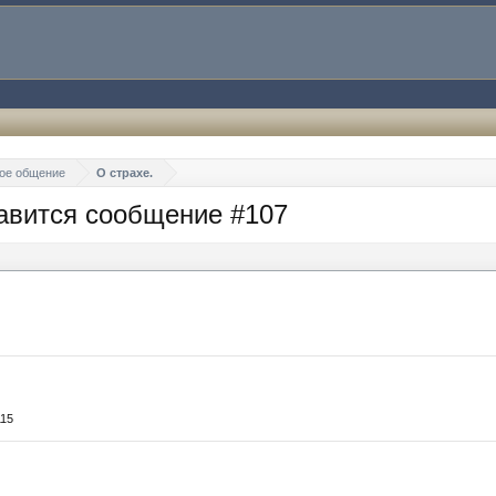
ое общение
О страхе.
авится сообщение #107
115