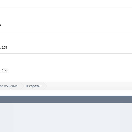
0
:
155
:
155
ое общение
О страхе.