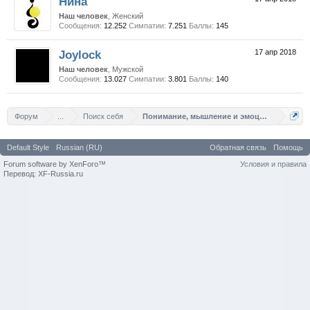
Нина
Наш человек
, Женский
Сообщения:
12.252
Симпатии:
7.251
Баллы:
145
Joylock
17 апр 2018
Наш человек
, Мужской
Сообщения:
13.027
Симпатии:
3.801
Баллы:
140
Форум
...
Поиск себя
Понимание, мышление и эмоции.
Default Style
Russian (RU)
Обратная связь
Помощь
Forum software by XenForo™
Условия и правила
Перевод: XF-Russia.ru