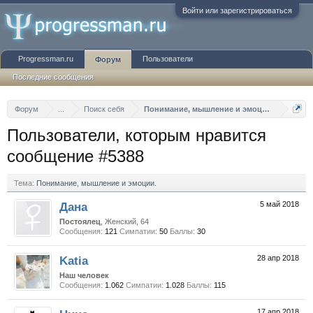
Войти или зарегистрироваться
Progressman.ru
Пользователи
Форум
Последние сообщения
Форум
...
Поиск себя
Понимание, мышление и эмоции.
Пользователи, которым нравится
сообщение #5388
Тема:
Понимание, мышление и эмоции.
Дана
5 май 2018
Постоялец
, Женский, 64
Сообщения:
121
Симпатии:
50
Баллы:
30
Katia
28 апр 2018
Наш человек
Сообщения:
1.062
Симпатии:
1.028
Баллы:
115
17 апр 2018