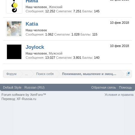
Нина
Наш человек
, Женский
Сообщения:
12.252
Симпатии:
7.251
Баллы:
145
Katia
10 фев 2018
Наш человек
Сообщения:
1.062
Симпатии:
1.028
Баллы:
115
Joylock
10 фев 2018
Наш человек
, Мужской
Сообщения:
13.027
Симпатии:
3.801
Баллы:
140
Форум
...
Поиск себя
Понимание, мышление и эмоции.
Default Style
Russian (RU)
Обратная связь
Помощь
Forum software by XenForo™
Условия и правила
Перевод: XF-Russia.ru