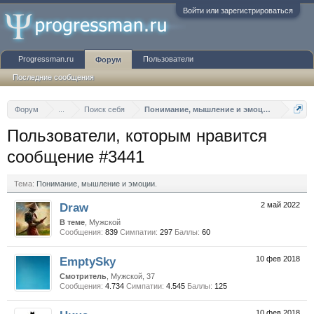
Войти или зарегистрироваться
Progressman.ru
Пользователи
Форум
Последние сообщения
Форум
...
Поиск себя
Понимание, мышление и эмоции.
Пользователи, которым нравится
сообщение #3441
Тема:
Понимание, мышление и эмоции.
Draw
2 май 2022
В теме
, Мужской
Сообщения:
839
Симпатии:
297
Баллы:
60
EmptySky
10 фев 2018
Смотритель
, Мужской, 37
Сообщения:
4.734
Симпатии:
4.545
Баллы:
125
10 фев 2018