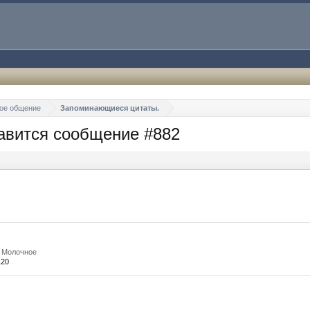
ое общение
Запоминающиеся цитаты.
авится сообщение #882
с. Молочное
120