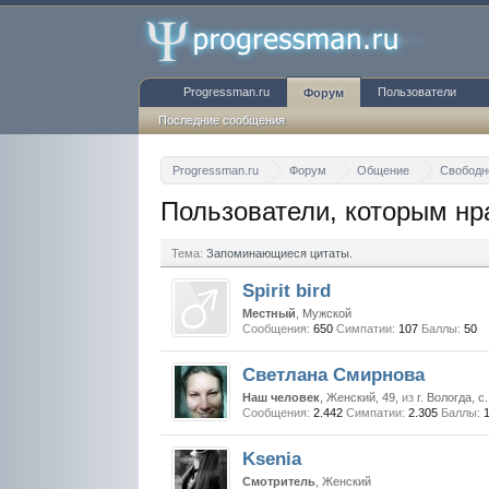
Progressman.ru
Пользователи
Форум
Последние сообщения
Progressman.ru
Форум
Общение
Свободн
Пользователи, которым нр
Тема:
Запоминающиеся цитаты.
Spirit bird
Местный
, Мужской
Сообщения:
650
Симпатии:
107
Баллы:
50
Светлана Смирнова
Наш человек
, Женский, 49,
из
г. Вологда, 
Сообщения:
2.442
Симпатии:
2.305
Баллы:
Ksenia
Смотритель
, Женский