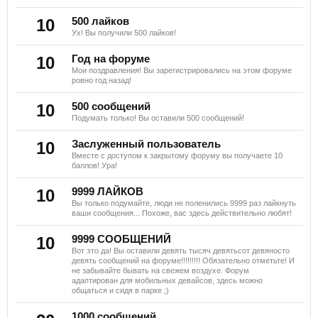
10
500 лайков
Ух! Вы получили 500 лайков!
10
Год на форуме
Мои поздравления! Вы зарегистрировались на этом форуме
ровно год назад!
10
500 сообщений
Подумать только! Вы оставили 500 сообщений!
10
Заслуженный пользователь
Вместе с доступом к закрытому форуму вы получаете 10
баллов! Ура!
10
9999 ЛАЙКОВ
Вы только подумайте, люди не поленились 9999 раз лайкнуть
ваши сообщения... Похоже, вас здесь действительно любят!
10
9999 СООБЩЕНИЙ
Вот это да! Вы оставили девять тысяч девятьсот девяносто
девять сообщений на форуме!!!!!!!!! Обязательно отметьте! И
не забывайте бывать на свежем воздухе. Форум
адаптирован для мобильных девайсов, здесь можно
общаться и сидя в парке ;)
1000 сообщений