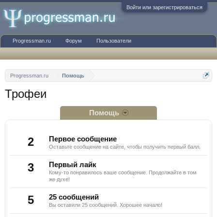
Войти или зарегистрироваться
Progressman.ru
Форум
Пользователи
Progressman.ru
Помощь
Трофеи
Помощь
2
Первое сообщение
Оставьте сообщение на сайте, чтобы получить первый балл.
3
Первый лайк
Кому-то понравилось ваше сообщение. Продолжайте в том
же духе!
5
25 сообщений
Вы оставили 25 сообщений. Хорошее начало!