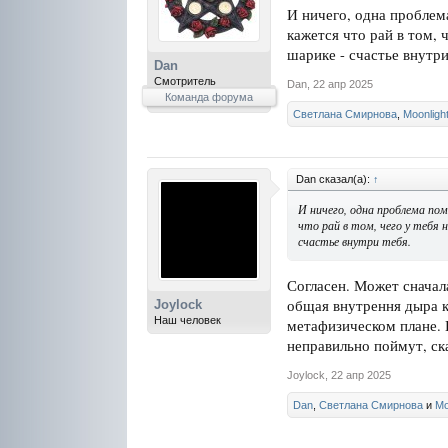
И ничего, одна проблем
кажется что рай в том, 
шарике - счастье внутри
Dan
Смотритель
Dan
,
22 апр 2025
Команда форума
Светлана Смирнова
,
Moonligh
Dan сказал(а):
↑
И ничего, одна проблема по
что рай в том, чего у тебя 
счастье внутри тебя.
Согласен. Может сначала
общая внутрення дыра к
Joylock
Наш человек
метафизическом плане. 
неправильно поймут, ск
Joylock
,
22 апр 2025
Dan
,
Светлана Смирнова
и
Mo