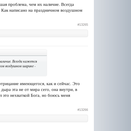
шая проблема, чем их наличие. Всегда
дет. Как написано на праздничном воздушном
#13265
наличие. Всегда кажется
чном воздушном шарике -
отрицание имеющегося, как и сейчас. Это
ыра эта не от мира сего, она внутри, в
 это нехваткой Бога, но боюсь меня
#13266