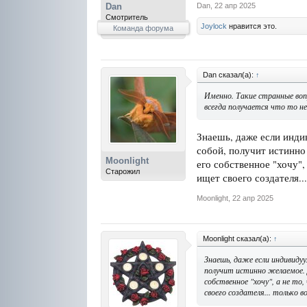
Dan
,
22 апр 2025
Dan
Смотритель
Joylock
нравится это.
Команда форума
Dan сказал(а):
↑
Именно. Такие странные воп
всегда получается что то не
Знаешь, даже если индив
собой, получит истинно 
Moonlight
его собственное "хочу",
Старожил
ищет своего создателя..
Moonlight
,
22 апр 2025
Moonlight сказал(а):
↑
Знаешь, даже если индивидуу
получит истинно желаемое. Д
собственное "хочу", а не то
своего создателя... только в