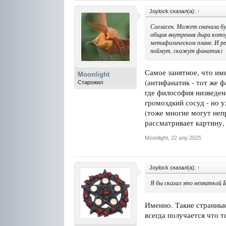
Joylock сказал(а):
↑
Согласен. Может сначала бу
общая внутрення дыра котор
метафизическом плане. И ре
поймут, скажут фанатик)
Самое занятное, что им
Moonlight
(антифанатик - тот же ф
Старожил
где философия низведена
громоздкий сосуд - но у
(тоже многие могут непр
рассматривает картину, 
Moonlight
,
22 апр 2025
Joylock сказал(а):
↑
Я бы сказал это нехваткой 
Именно. Такие странные
всегда получается что то