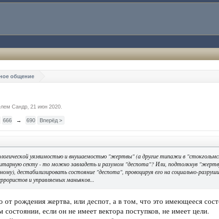
ное общение
телем
Сандр
,
21 июн 2020
.
666
→
690
Вперёд >
сихологической уязвимостью и внушаемостью "жертвы" (а другие типажи в "стокгольмс
литарную секту - то можно завладеть и разумом "деспота"? Или, подтолкнув "жертву"
ому), дестабилизировать состояние "деспота", провоцируя его на социально-разруш
ррористов и управляемых маньяков...
то от рождения жертва, или деспот, а в том, что это имеющееся со
 состоянии, если он не имеет вектора поступков, не имеет цели.