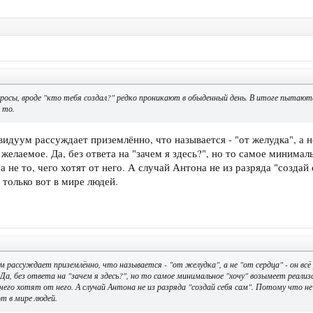
росы, вроде "кто тебя создал?" редко проникают в обыденный день. В итоге пытаютс
 то.
идуум рассуждает приземлённо, что называется - "от желудка", а не 
желаемое. Да, без ответа на "зачем я здесь?", но то самое минимал
 а не то, чего хотят от него. А случай Антона не из разряда "создай
. только вот в мире людей.
м рассуждает приземлённо, что называется - "от желудка", а не "от сердца" - он всё р
а, без ответа на "зачем я здесь?", но то самое минимальное "хочу" возымеет реализ
, чего хотят от него. А случай Антона не из разряда "создай себя сам". Потому что н
от в мире людей.