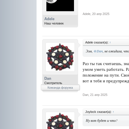
Adele
,
20 апр 2025
Adele
Наш человек
Adele сказал(а):
↑
Ээм,
@Dan
, не ожидала, чт
Раз ты так считаешь, зн
умом уметь работать. Р
положение на пути. Сво
Dan
вот я тебя и предупрежд
Смотритель
Команда форума
Dan
,
21 апр 2025
Joylock сказал(а):
↑
Ну вот будет и что?