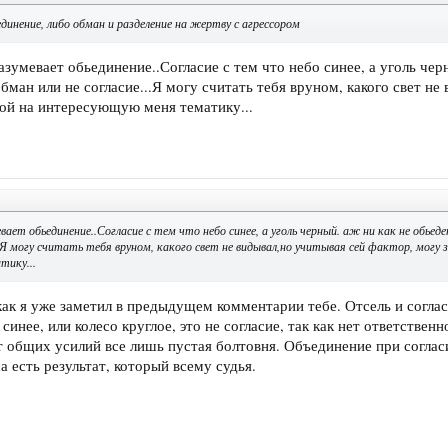
ъединение, либо обман и разделение на жертву с агрессором
азумевает обьединение..Согласие с тем что небо синее, а уголь чер
обман или не согласие...Я могу считать тебя вруном, какого свет не
ой на интересующую меня тематику...
вает обьединение..Согласие с тем что небо синее, а уголь черный. аж ни как не обьед
..Я могу считать тебя вруном, какого свет не видывал,но учитывая сей фактор, мог
тику...
 как я уже заметил в предыдущем комментарии тебе. Отсель и согла
 синее, или колесо круглое, это не согласие, так как нет ответствен
т общих усилий все лишь пустая болтовня. Объединение при согласи
са есть результат, который всему судья.