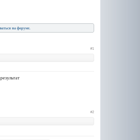
ваться на форуме.
#1
 результат
#2