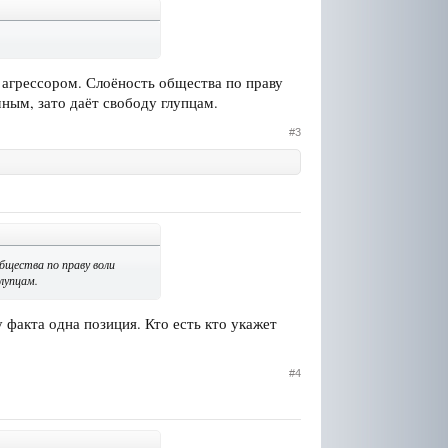
с агрессором. Слоёность общества по праву
мным, зато даёт свободу глупцам.
#3
общества по праву воли
лупцам.
 факта одна позиция. Кто есть кто укажет
#4