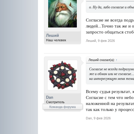
о. Ну да, либо согласие и об
Согласие не всегда подр
людей...Точно так же и 
запросто общаться стоб
Леший
Наш человек
Леший
,
9 фев 2026
Леший сказал(а):
↑
Согласие не всегда подразуме
же и обман или не согласие.
на интересующую меня тема
Всему судья результат,
Согласие с тем что небо
Dan
Смотритель
наложенной на результа
Команда форума
так как только у процес
Dan
,
9 фев 2026