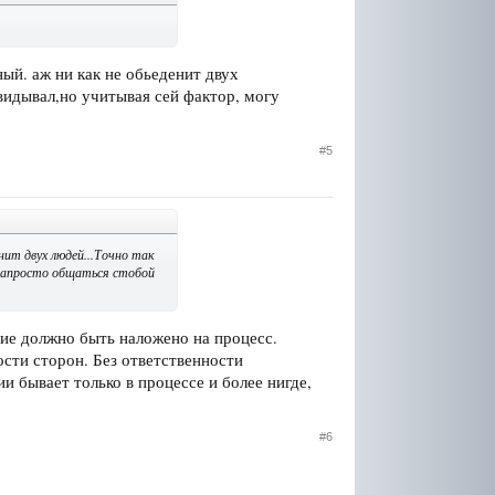
ный. аж ни как не обьеденит двух
 видывал,но учитывая сей фактор, могу
#5
енит двух людей...Точно так
у запросто общаться стобой
сие должно быть наложено на процесс.
ности сторон. Без ответственности
и бывает только в процессе и более нигде,
#6