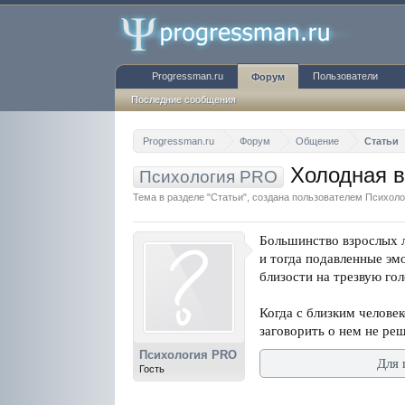
Progressman.ru
Пользователи
Форум
Последние сообщения
Progressman.ru
Форум
Общение
Статьи
Холодная в
Психология PRO
Тема в разделе "
Статьи
", создана пользователем
Психоло
Большинство взрослых л
и тогда подавленные эм
близости на трезвую гол
Когда с близким человек
заговорить о нем не ре
Психология PRO
Для 
Гость