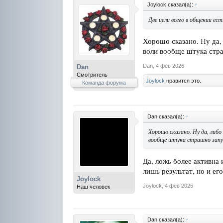
Joylock сказал(а):
↑
Две цели всего в общении ес
Хорошо сказано. Ну да,
воли вообще штука стра
Dan
,
4 фев 2026
Dan
Смотритель
Joylock
нравится это.
Команда форума
Dan сказал(а):
↑
Хорошо сказано. Ну да, либо
вообще штука страшно запут
Да, ложь более активна 
лишь результат, но и ег
Joylock
Joylock
,
4 фев 2026
Наш человек
Dan сказал(а):
↑