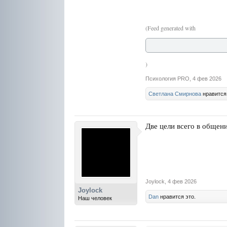
(Feed generated with
)
Психология PRO
,
4 фев 2026
Светлана Смирнова
нравится 
Две цели всего в общени
Joylock
,
4 фев 2026
Joylock
Dan
нравится это.
Наш человек