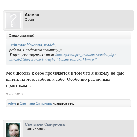
Атаман
Guest
Сандр сказал(а):
↑
@Атаман Максюта
,
@Adele
,
ребята, я предлагаю практику)))
Теории уже озвучены в теме
https://forum.progressman.ru/index.php?
threads/ljubov-k-sebe-k-drugim-i-k-tomu-chto-est.75/page-5
Моя любовь к себе проявляется в том что я никому не даю
влиять на мою любовь к себе. Особенно различным
практикам...
3 янв 2019
Adele
и
Светлана Смирнова
нравится это.
Светлана Смирнова
Наш человек