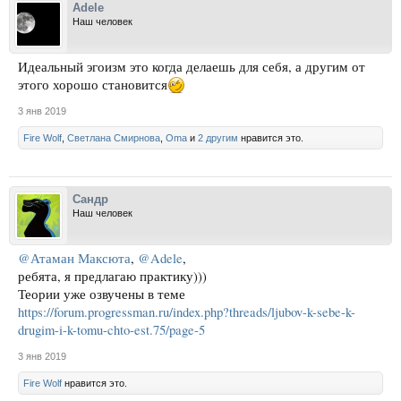
Adele
Наш человек
Идеальный эгоизм это когда делаешь для себя, а другим от
этого хорошо становится
3 янв 2019
Fire Wolf
,
Светлана Смирнова
,
Oma
и
2 другим
нравится это.
Сандр
Наш человек
@Атаман Максюта
,
@Adele
,
ребята, я предлагаю практику)))
Теории уже озвучены в теме
https://forum.progressman.ru/index.php?threads/ljubov-k-sebe-k-
drugim-i-k-tomu-chto-est.75/page-5
3 янв 2019
Fire Wolf
нравится это.