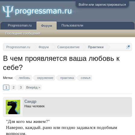
Войти или зарегистрироваться
Progressman.ru
Пользователи
Форум
Последние сообщения
Progressman.ru
Форум
Саморазвитие
Практики
В чем проявляется ваша любовь к
себе?
Метки:
любовь
окружение
практика
семья
1
2
3
Вперёд >
Сандр
Наш человек
"Для кого мы живем?"
Наверно, каждый..рано или поздно задавался подобным
вопросом.