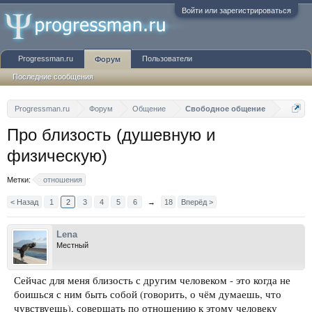
Войти или зарегистрироваться
Progressman.ru
Пользователи
Форум
Последние сообщения
Progressman.ru
Форум
Общение
Свободное общение
Про близость (душевную и
физическую)
Метки:
отношения
< Назад
1
2
3
4
5
6
→
18
Вперёд >
Lena
Местный
Сейчас для меня близость с другим человеком - это когда не
боишься с ним быть собой (говорить, о чём думаешь, что
чувствуешь), совершать по отношению к этому человеку