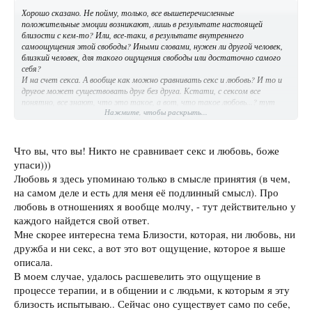
Хорошо сказано. Не пойму, только, все вышеперечисленные
положительные эмоции возникают, лишь в результате настоящей
близости с кем-то? Или, все-таки, в результате внутреннего
самоощущения этой свободы? Иными словами, нужен ли другой человек,
близкий человек, для такого ощущения свободы или достаточно самого
себя?
И на счет секса. А вообще как можно сравнивать секс и любовь? И то и
другое может существовать друг без друга. Кстати, с сексом все
понятно, все знают, что это такое, а вот, что такое любовь...? тут
Нажмите, чтобы раскрыть...
каждый может дать свое определение, а если нет четкого определения,
то нет и четкого ответа.
Что вы, что вы! Никто не сравнивает секс и любовь, боже
упаси)))
Любовь я здесь упоминаю только в смысле принятия (в чем,
на самом деле и есть для меня её подлинный смысл). Про
любовь в отношениях я вообще молчу, - тут действительно у
каждого найдется свой ответ.
Мне скорее интересна тема Близости, которая, ни любовь, ни
дружба и ни секс, а вот это вот ощущение, которое я выше
описала.
В моем случае, удалось расшевелить это ощущение в
процессе терапии, и в общении и с людьми, к которым я эту
близость испытываю.. Сейчас оно существует само по себе,