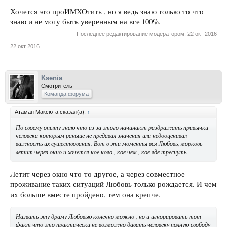
Хочется это проИМХОтить , но я ведь знаю только то что
знаю и не могу быть уверенным на все 100%.
Последнее редактирование модератором:
22 окт 2016
22 окт 2016
Ksenia
Смотритель
Команда форума
Атаман Максюта сказал(а):
↑
По своему опыту знаю что из за этого начинают раздражать привычки
человека которым раньше не предавал значения или недооценивал
важность их существования. Вот в эти моменты вся Любовь, морковь
летит через окно и хочется кое кого , кое чем , кое где треснуть.
Летит через окно что-то другое, а через совместное
проживание таких ситуаций Любовь только рождается. И чем
их больше вместе пройдено, тем она крепче.
Назвать эту драму Любовью конечно можно , но и игнорировать тот
факт что это практически не возможно давать человеку полную свободу