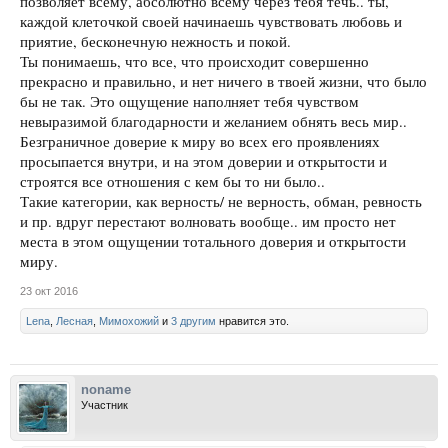
позволяет всему, абсолютно всему через тебя течь.. ты,
каждой клеточкой своей начинаешь чувствовать любовь и
приятие, бесконечную нежность и покой.
Ты понимаешь, что все, что происходит совершенно
прекрасно и правильно, и нет ничего в твоей жизни, что было
бы не так. Это ощущение наполняет тебя чувством
невыразимой благодарности и желанием обнять весь мир..
Безграничное доверие к миру во всех его проявлениях
просыпается внутри, и на этом доверии и открытости и
строятся все отношения с кем бы то ни было..
Такие категории, как верность/ не верность, обман, ревность
и пр. вдруг перестают волновать вообще.. им просто нет
места в этом ощущении тотального доверия и открытости
миру.
23 окт 2016
Lena
,
Лесная
,
Мимохожий
и
3 другим
нравится это.
noname
Участник