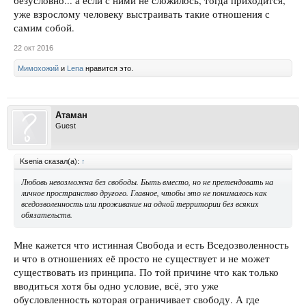
безусловно... а если с ними не сложилось, тогда приходится,
уже взрослому человеку выстраивать такие отношения с
самим собой.
22 окт 2016
Мимохожий
и
Lena
нравится это.
Атаман
Guest
Ksenia сказал(а):
↑
Любовь невозможна без свободы. Быть вместо, но не претендовать на
личное пространство другого. Главное, чтобы это не понималось как
вседозволенность или проживание на одной территории без всяких
обязательств.
Мне кажется что истинная Свобода и есть Вседозволенность
и что в отношениях её просто не существует и не может
существовать из принципа. По той причине что как только
вводиться хотя бы одно условие, всё, это уже
обусловленность которая ограничивает свободу. А где