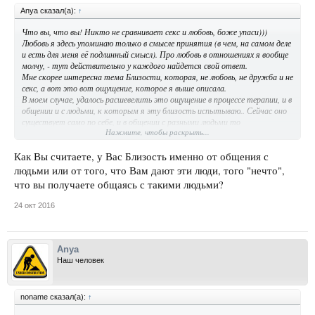
Anya сказал(а):
↑
Что вы, что вы! Никто не сравнивает секс и любовь, боже упаси)))
Любовь я здесь упоминаю только в смысле принятия (в чем, на самом деле
и есть для меня её подлинный смысл). Про любовь в отношениях я вообще
молчу, - тут действительно у каждого найдется свой ответ.
Мне скорее интересна тема Близости, которая, не любовь, не дружба и не
секс, а вот это вот ощущение, которое я выше описала.
В моем случае, удалось расшевелить это ощущение в процессе терапии, и в
общении и с людьми, к которым я эту близость испытываю.. Сейчас оно
существует само по себе, и в общении с разными людьми то
Нажмите, чтобы раскрыть...
сворачивается, то разворачивается..
Я не уверена, но подозреваю, что это естественное человеческое
состояние, которое нам свойственно испытывать в общении с людьми..
Как Вы считаете, у Вас Близость именно от общения с
просто мы по привычке часто загоняем его в рамки любви, дружбы или
людьми или от того, что Вам дают эти люди, того "нечто",
секса. Бывает, конечно, что это естественное развитие событий и, слава
что вы получаете общаясь с такими людьми?
богу. Но зачастую, с этим ощущением близости можно просто жить и
им наслаждаться.. насколько это возможно, и с теми, кто готов это
24 окт 2016
ощущение разделить. Мне кажется, это ощущение самоценно (и
бесценно! ) само по себе, просто многие люди не знают, как с ним
обращаться и тем самым его разрушают.
Anya
Наш человек
noname сказал(а):
↑