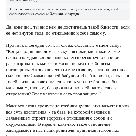
То же и в отношениях с самим собой или при самоисследовании, когда
соприкасаешься со своим Истинным внутри
Да, конечно.. ты ни с кем не достигнешь такой близости, если
её нет внутри тебя, по отношению к себе самому.
Прочитала сегодня вот эти слова, сказанные отцом сыну:
"Когда я один, вне дома, тоскуя, вспоминаю каждое твое
слово и каждый вопрос, мне хочется бесконечно с тобой
разговаривать, кажется, и жизни не хватит обо всем
поговорить. Но знаешь, что самое главное, я это понял после
смерти своей мамы, нашей бабушки. Эх, Андрюша, есть ли в
твоей жизни человек, перед которым ты не боишься быть
маленьким, глупым, безоружным, во всей наготе своего
откровения? Этот человек и есть твоя защита.."
Меня эти слова тронули до глубины души.. мне кажется в них
вся суть воспитания, - та база, на которой человек в
дальнейшем строит здоровые отношения с собой и с
окружающими. В идеале, конечно, такое отношение
закладывают в нас наши родители, принимая и любя нас