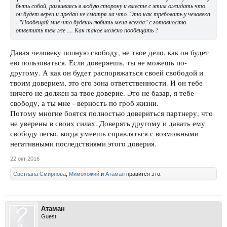
быть собой, развиваясь в любую сторону и вместе с этим ожидать что
он будет верен и предан не смотря на что. Это как требовать у человека
- "Пообещай мне что будешь любить меня всегда" с готовностю
ответить тем же .... Как такое можно пообещать ?
Давая человеку полную свободу, не твое дело, как он будет
ею пользоваться. Если доверяешь, ты не можешь по-
другому. А как он будет распоряжаться своей свободой и
твоим доверием, это его зона ответственности. И он тебе
ничего не должен за твое доверие. Это не базар, я тебе
свободу, а ты мне - верность по гроб жизни.
Потому многие боятся полностью довериться партнеру, что
не уверены в своих силах. Доверять другому и давать ему
свободу легко, когда умеешь справляться с возможными
негативными последствиями этого доверия.
22 окт 2016
Светлана Смирнова
,
Мимохожий
и
Атаман
нравится это.
Атаман
Guest