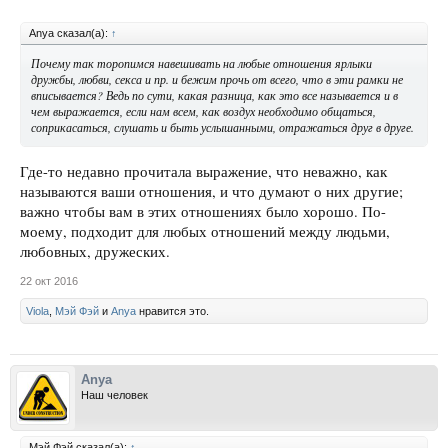
Anya сказал(а):
↑
Почему так торопимся навешивать на любые отношения ярлыки
дружбы, любви, секса и пр. и бежим прочь от всего, что в эти рамки не
вписывается? Ведь по сути, какая разница, как это все называется и в
чем выражается, если нам всем, как воздух необходимо общаться,
соприкасаться, слушать и быть услышанными, отражаться друг в друге.
Где-то недавно прочитала выражение, что неважно, как
называются ваши отношения, и что думают о них другие;
важно чтобы вам в этих отношениях было хорошо. По-
моему, подходит для любых отношений между людьми,
любовных, дружеских.
22 окт 2016
Viola
,
Мэй Фэй
и
Anya
нравится это.
Anya
Наш человек
Мэй Фэй сказал(а):
↑