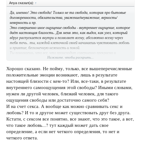
Anya сказал(а):
↑
Да, именно! Это свобода! Только не та свобода, которая про бытовые
договоренности, обязательства, уважение/неуважение, верность/
неверность и пр.
Это совершенно иное ощущение свободы - внутреннее ощущение, которое
даёт настоящая близость.. Для меня это, как выдох, как узел, который
вдруг распускается внутри и позволяет всему, абсолютно всему через
тебя течь.. ты, каждой клеточкой своей начинаешь чувствовать любовь
и приятие, бесконечную нежность и покой.
Ты понимаешь, что все, что происходит совершенно прекрасно и
Нажмите, чтобы раскрыть...
правильно, и нет ничего в твоей жизни, что было бы не так. Это
ощущение наполняет тебя чувством невыразимой благодарности и
желанием обнять весь мир.. Безграничное доверие к миру во всех его
Хорошо сказано. Не пойму, только, все вышеперечисленные
проявлениях просыпается внутри, и на этом доверии и открытости и
положительные эмоции возникают, лишь в результате
строятся все отношения с кем бы то ни было..
настоящей близости с кем-то? Или, все-таки, в результате
Такие категории, как верность/ не верность, обман, ревность и пр. вдруг
внутреннего самоощущения этой свободы? Иными словами,
перестают волновать вообще.. им просто нет места в этом ощущении
тотального доверия и открытости миру.
нужен ли другой человек, близкий человек, для такого
ощущения свободы или достаточно самого себя?
И на счет секса. А вообще как можно сравнивать секс и
любовь? И то и другое может существовать друг без друга.
Кстати, с сексом все понятно, все знают, что это такое, а вот,
что такое любовь...? тут каждый может дать свое
определение, а если нет четкого определения, то нет и
четкого ответа.