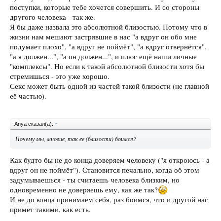
поступки, которые тебе хочется совершить. И со стороны
другого человека - так же.
Я бы даже назвала это абсолютной близостью. Потому что в
жизни нам мешают застрявшие в нас "а вдруг он обо мне
подумает плохо", "а вдруг не поймёт", "а вдруг отвернётся",
"а я должен...", "а он должен...", и плюс ещё наши личные
"комплексы". Но если к такой абсолютной близости хотя бы
стремишься - это уже хорошо.
Секс может быть одной из частей такой близости (не главной
её частью).
Anya сказал(а):
↑
Почему мы, многие, так ее (близости) боимся?
Как будто бы не до конца доверяем человеку ("я откроюсь - а
вдруг он не поймёт"). Становится печально, когда об этом
задумываешься - ты считаешь человека близким, но
одновременно не доверяешь ему, как же так?
И не до конца принимаем себя, раз боимся, что и другой нас
примет такими, как есть.