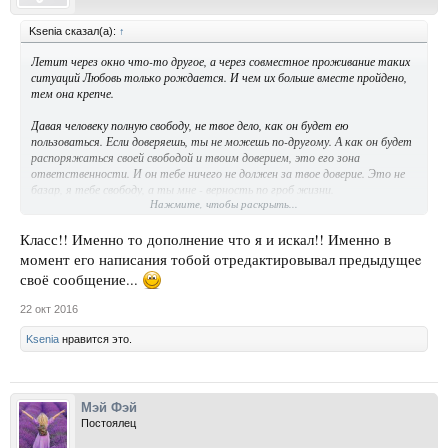
Ksenia сказал(а):
↑
Летит через окно что-то другое, а через совместное проживание таких
ситуаций Любовь только рождается. И чем их больше вместе пройдено,
тем она крепче.
Давая человеку полную свободу, не твое дело, как он будет ею
пользоваться. Если доверяешь, ты не можешь по-другому. А как он будет
распоряжаться своей свободой и твоим доверием, это его зона
ответственности. И он тебе ничего не должен за твое доверие. Это не
базар, я тебе свободу, а ты мне - верность по гроб жизни.
Нажмите, чтобы раскрыть...
Потому многие боятся полностью довериться партнеру, что не уверены
в своих силах. Доверять другому и давать ему свободу легко, когда умеешь
справляться с возможными негативными последствиями этого доверия.
Класс!! Именно то дополнение что я и искал!! Именно в
момент его написания тобой отредактировывал предыдущеe
своё сообщение...
22 окт 2016
Ksenia
нравится это.
Мэй Фэй
Постоялец