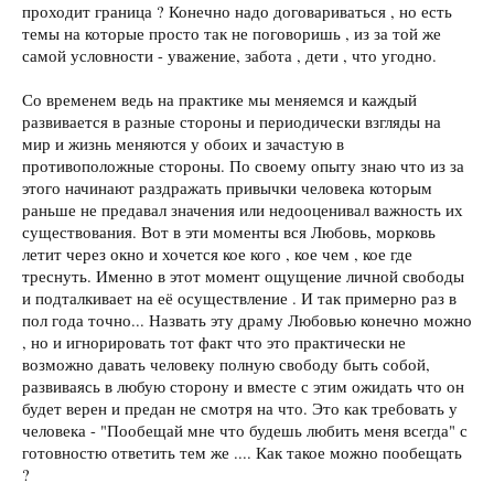
проходит граница ? Конечно надо договариваться , но есть
темы на которые просто так не поговоришь , из за той же
самой условности - уважение, забота , дети , что угодно.
Со временем ведь на практике мы меняемся и каждый
развивается в разные стороны и периодически взгляды на
мир и жизнь меняются у обоих и зачастую в
противоположные стороны. По своему опыту знаю что из за
этого начинают раздражать привычки человека которым
раньше не предавал значения или недооценивал важность их
существования. Вот в эти моменты вся Любовь, морковь
летит через окно и хочется кое кого , кое чем , кое где
треснуть. Именно в этот момент ощущение личной свободы
и подталкивает на её осуществление . И так примерно раз в
пол года точно... Назвать эту драму Любовью конечно можно
, но и игнорировать тот факт что это практически не
возможно давать человеку полную свободу быть собой,
развиваясь в любую сторону и вместе с этим ожидать что он
будет верен и предан не смотря на что. Это как требовать у
человека - "Пообещай мне что будешь любить меня всегда" с
готовностю ответить тем же .... Как такое можно пообещать
?