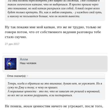
Ты свои взгляды пересмотреть уже навряд ли сможешь. Твое сознание в
таком логическом капкане, что не выберешься. Я просто прошла через
это понимание, но мой капкан раскрылся сам собой. А твой скорее всего
будет только крепнуть. Но, как я люблю говорить, - у каждого свой путь,
и никому не посылается больше, чем он может вынести.
Ну так покажи мне мой капкан, это же не трудно, только не
говори потом, что от собственного ведения разговора тебе
стало скучно.
27 дек 2017
Алли
Наш человек
Oma сказал(а):
↑
Теперь, когда я обратила на это внимание, думаю нет, не угрожает. Но я
сужу по Дэну и тому, к чему он пришел.
А моральные ценности - это то, что не зависит от религий и верований,
но все же их можно разрушить, если постараться.
моим
Не поняла,
ценностям ничего не угрожает, после того,