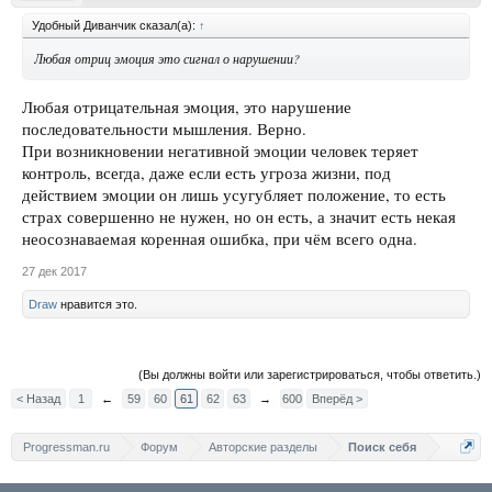
Удобный Диванчик сказал(а):
↑
Любая отриц эмоция это сигнал о нарушении?
Любая отрицательная эмоция, это нарушение
последовательности мышления. Верно.
При возникновении негативной эмоции человек теряет
контроль, всегда, даже если есть угроза жизни, под
действием эмоции он лишь усугубляет положение, то есть
страх совершенно не нужен, но он есть, а значит есть некая
неосознаваемая коренная ошибка, при чём всего одна.
27 дек 2017
Draw
нравится это.
(Вы должны войти или зарегистрироваться, чтобы ответить.)
< Назад
1
←
59
60
61
62
63
→
600
Вперёд >
Progressman.ru
Форум
Авторские разделы
Поиск себя