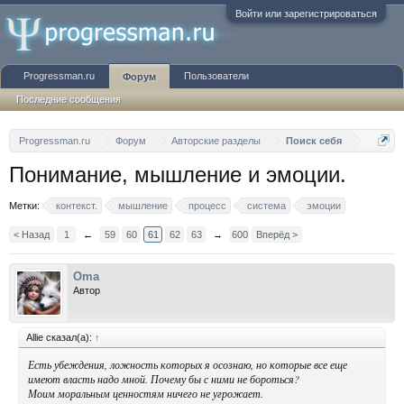
Войти или зарегистрироваться
Progressman.ru
Пользователи
Форум
Последние сообщения
Progressman.ru
Форум
Авторские разделы
Поиск себя
Понимание, мышление и эмоции.
Метки:
контекст.
мышление
процесс
система
эмоции
< Назад
1
←
59
60
61
62
63
→
600
Вперёд >
Oma
Автор
Allie сказал(а):
↑
Есть убеждения, ложность которых я осознаю, но которые все еще
имеют власть надо мной. Почему бы с ними не бороться?
Моим моральным ценностям ничего не угрожает.