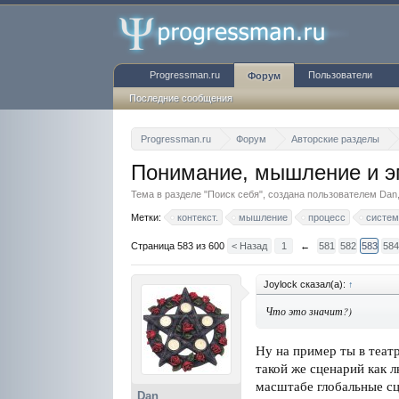
Progressman.ru
Пользователи
Форум
Последние сообщения
Progressman.ru
Форум
Авторские разделы
Понимание, мышление и э
Тема в разделе "
Поиск себя
", создана пользователем
Dan
Метки:
контекст.
мышление
процесс
систем
Страница 583 из 600
< Назад
1
←
581
582
583
584
Joylock сказал(а):
↑
Что это значит?)
Ну на пример ты в теат
такой же сценарий как 
масштабе глобальные сц
Dan