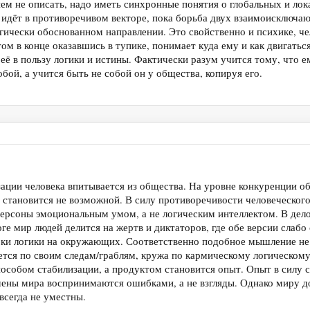
м не описать, надо иметь синхронные понятия о глобальных и лока
а идёт в противоречивом векторе, пока борьба двух взаимоисключа
гически обоснованном направлении. Это свойственно и психике, че
ом в конце оказавшись в тупике, понимает куда ему и как двигатьс
её в пользу логики и истины. Фактически разум учится тому, что е
обой, а учится быть не собой он у общества, копируя его.
ации человека впитывается из общества. На уровне конкуренции о
 становится не возможной. В силу противоречивости человеческого
ерсоны эмоциональным умом, а не логическим интеллектом. В дело 
оге мир людей делится на жертв и диктаторов, где обе версии слабо
ки логики на окружающих. Соответственно подобное мышление не 
чется по своим следам/граблям, кружа по кармическому логическом
особом стабилизации, а продуктом становится опыт. Опыт в силу 
мены мира воспринимаются ошибками, а не взгляды. Однако миру до 
всегда не уместны.