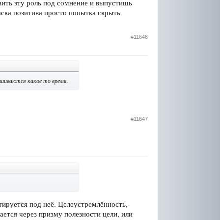
вить эту роль под сомнение и выпустишь
аска позитива просто попытка скрыть
#11646
шиваются какое то время.
#11647
ктируется под неё. Целеустремлённость,
ается через призму полезности цели, или