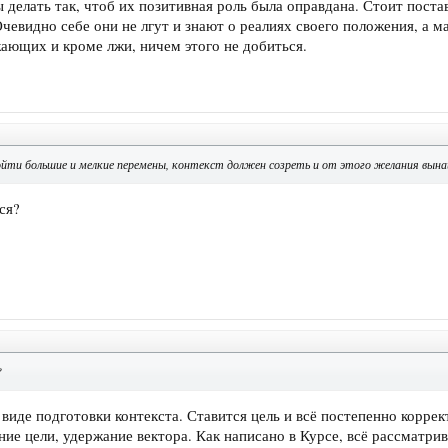
делать так, чтоб их позитивная роль была оправдана. Стоит поста
чевидно себе они не лгут и знают о реалиях своего положения, а м
ающих и кроме лжи, ничем этого не добиться.
йти большие и мелкие перемены, контекст должен созреть и от этого желания вына
ся?
?
 виде подготовки контекста. Ставится цель и всё постепенно корре
ие цели, удержание вектора. Как написано в Курсе, всё рассматрив