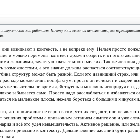
е интересно как это работает. Почему одни желания исполняются, все перестраив
но.
, они возникают в контексте, а не вопреки ему. Нельзя просто поже
ие и мелкие перемены, контекст должен созреть и от этого желания
шими желаниями, зачастую хватает много мелких. Так же желания д
ть возможностями, а это значит должны распасться соответствую
бина структур может быть разной. Если это давнишний страх, или 
го распаде можно лишь постфактум, просто он исчезает и скорей вс
 ты уже значительное время действуешь и мыслишь игнорируя его, д
лохое забывается само. Просто надо расслабляться и избавляться о
аться на маленькие плюсы, нежели бороться с большими минусами
ого, что происходит не верно в том, что их создают, они не являю
от решения проблемы с привычным латанием симптомов и уже следом
ария и всё это удел невмешательства. Активное решение, или жел
чально привязано к контексту. Дальше влияние желаний будет расш
о шага.