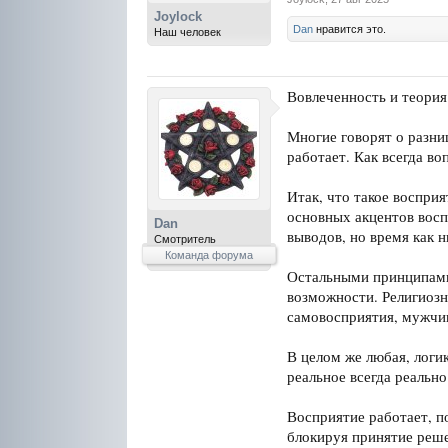
Joylock
Dan
нравится это.
Наш человек
Вовлеченность и теория
Многие говорят о разниц
работает. Как всегда во
Итак, что такое воспри
основных акцентов восп
Dan
выводов, но время как 
Смотритель
Команда форума
Остальными принципами 
возможности. Религиозн
самовосприятия, мужчин
В целом же любая, логи
реальное всегда реально
Восприятие работает, п
блокируя принятие реше