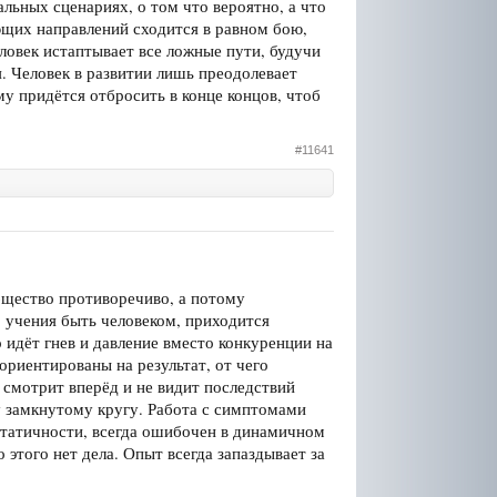
льных сценариях, о том что вероятно, а что
ющих направлений сходится в равном бою,
ловек истаптывает все ложные пути, будучи
я. Человек в развитии лишь преодолевает
му придётся отбросить в конце концов, чтоб
#11641
бщество противоречиво, а потому
 учения быть человеком, приходится
идёт гнев и давление вместо конкуренции на
 ориентированы на результат, от чего
смотрит вперёд и не видит последствий
у замкнутому кругу. Работа с симптомами
статичности, всегда ошибочен в динамичном
этого нет дела. Опыт всегда запаздывает за