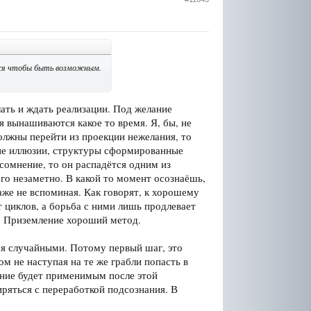
атся чтобы быть возможным.
лать и ждать реализации. Под желание
 вынашиваются какое то время. Я, бы, не
олжны перейти из проекции нежелания, то
щие иллюзии, структуры сформированные
сомнение, то он распадётся одним из
его незаметно. В какой то момент осознаёшь,
аже не вспоминая. Как говорят, к хорошему
т циклов, а борьба с ними лишь продлевает
. Приземление хороший метод.
тся случайными. Потому первый шаг, это
 не наступая на те же грабли попасть в
ание будет применимым после этой
иряться с переработкой подсознания. В