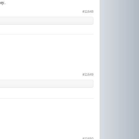
ну.
#11648
#11649
#11650