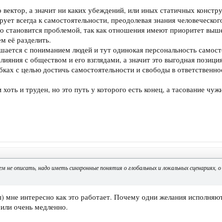
о вектор, а значит ни каких убеждений, или иных статичных констр
рует всегда к самостоятельности, преодолевая знания человеческо
то становится проблемой, так как отношения имеют приоритет выш
ем её разделить.
шается с пониманием людей и тут одинокая персональность самост
лияния с обществом и его взглядами, а значит это выгодная позици
ках с целью достичь самостоятельности и свободы в ответственно
хоть и труден, но это путь у которого есть конец, а тасование чужи
м не описать, надо иметь синхронные понятия о глобальных и локальных сценариях, 
) мне интересно как это работает. Почему одни желания исполняют
или очень медленно.