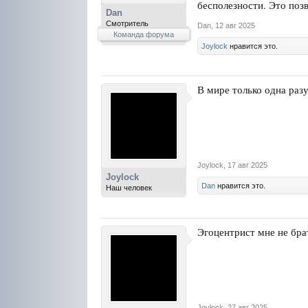
бесполезности. Это позв
Dan
Смотритель
Dan
,
12 авг 2025
Команда форума
Joylock
нравится это.
В мире только одна раз
Joylock
,
17 авг 2025
Joylock
Dan
нравится это.
Наш человек
Эгоцентрист мне не брат
Joylock
,
27 авг 2025