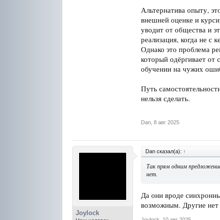
Альтернатива опыту, эт
внешней оценке и курси
уводит от общества и э
реализация, когда не с к
Однако это проблема ре
который одёргивает от с
обучении на чужих ошиб
Путь самостоятельности 
нельзя сделать.
Dan
,
8 авг 2025
Dan сказал(а):
↑
Так прям одним предложение
нет.
Да они вроде синхронны
возможным. Другие нет 
Joylock
Joylock
,
10 авг 2025