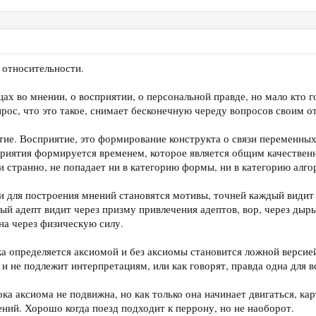
 относительности.
ах во мнении, о восприятии, о персональной правде, но мало кто го
прос, что это такое, снимает бесконечную череду вопросов своим о
ятие. Восприятие, это формирование конструкта о связи переменных
риятия формируется временем, которое является общим качествен
ни странно, не попадает ни в категорию формы, ни в категорию алг
для построения мнений становятся мотивы, точней каждый видит т
ый адепт видит через призму привлечения адептов, вор, через дыр
а через физическую силу.
ка определяется аксиомой и без аксиомы становится ложной версией
 и не подлежит интерпретациям, или как говорят, правда одна для в
ока аксиома не подвижна, но как только она начинает двигаться, к
ний. Хорошо когда поезд подходит к перрону, но не наоборот.