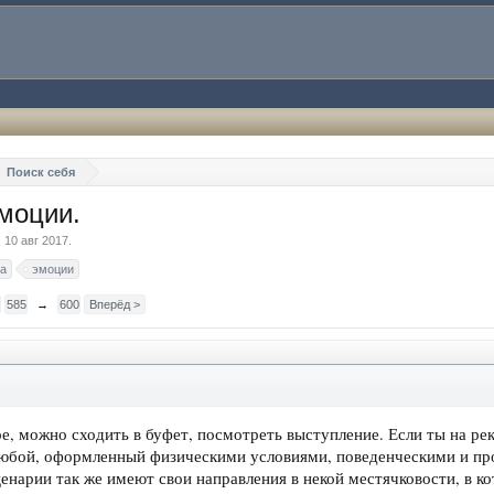
Поиск себя
моции.
,
10 авг 2017
.
а
эмоции
585
→
600
Вперёд >
ре, можно сходить в буфет, посмотреть выступление. Если ты на ре
любой, оформленный физическими условиями, поведенческими и пр
енарии так же имеют свои направления в некой местячковости, в к