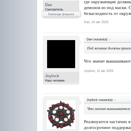
где окружающие должны 
Dan
демонов из под маски. О
Смотритель
безысходность от окруж
Команда форума
Dan
,
10 авг 2025
Dan сказал(а):
↑
Под желание должны произо
Что значит вынашивают
Joylock
,
11 авг 2025
Joylock
Наш человек
Joylock сказал(а):
↑
Что значит вынашиваются
Реализуются частично в
долгосрочное поддержан