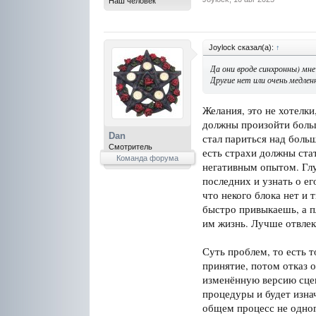
Наш человек
Joylock сказал(а):
↑
Да они вроде синхронны) мн
Другие нет или очень медлен
Желания, это не хотелки
должны произойти больш
Dan
стал париться над боль
Смотритель
есть страхи должны ста
Команда форума
негативным опытом. Глу
последних и узнать о е
что некого блока нет и
быстро привыкаешь, а п
им жизнь. Лучше отвлек
Суть проблем, то есть т
принятие, потом отказ 
изменённую версию сцен
процедуры и будет изна
общем процесс не одног