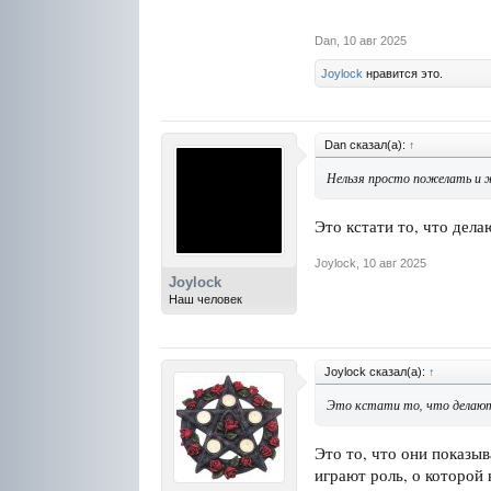
Dan
,
10 авг 2025
Joylock
нравится это.
Dan сказал(а):
↑
Нельзя просто пожелать и 
Это кстати то, что дела
Joylock
,
10 авг 2025
Joylock
Наш человек
Joylock сказал(а):
↑
Это кстати то, что делают
Это то, что они показыв
играют роль, о которой