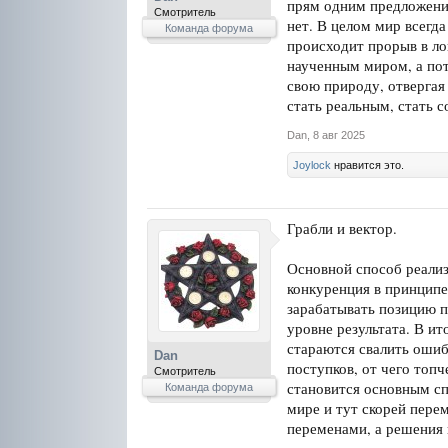
прям одним предложение
Смотритель
нет. В целом мир всегд
Команда форума
происходит прорыв в ло
наученным миром, а пот
свою природу, отвергая 
стать реальным, стать с
Dan
,
8 авг 2025
Joylock
нравится это.
Грабли и вектор.
Основной способ реализ
конкуренция в принципе
зарабатывать позицию п
уровне результата. В ит
стараются свалить ошиб
Dan
поступков, от чего топ
Смотритель
становится основным сп
Команда форума
мире и тут скорей пере
переменами, а решения 