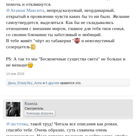
помочь и откликнутся.
@Атаман Максюта
, непредсказуемый, неординарный,
открытый в проявлении чувств каких бы то ни было. Желание
самоутвердится, выделиться. Как бы не складывались
отношения с внешним миром, главное для тебя твоя семья,
со своими близкими ты заботливый и любящий.
В тебе живёт "чёрт из табакерки "
и невозмутимый
созерцатель
PS: А так то мы "Бесконечные существа света" не больше и
не меньше
14 янв 2018
Дана
,
EmptySky
,
Алли
и
6 другим
нравится это.
Ksenia
Смотритель
Команда форума
@ласточка
, такой труд! Читала все описания как роман,
спасибо тебе. Очень образно, суть схвачена очень
эмоционально. Надо хорошо подумать и найти слова, чтобы