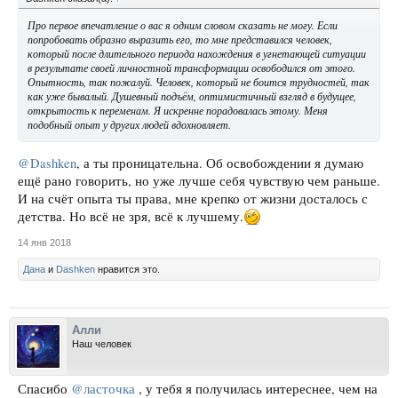
Про первое впечатление о вас я одним словом сказать не могу. Если
попробовать образно выразить его, то мне представился человек,
который после длительного периода нахождения в угнетающей ситуации
в результате своей личностной трансформации освободился от этого.
Опытность, так пожалуй. Человек, который не боится трудностей, так
как уже бывалый. Душевный подъём, оптимистичный взгляд в будущее,
открытость к переменам. Я искренне порадовалась этому. Меня
подобный опыт у других людей вдохновляет.
@Dashken
, а ты проницательна. Об освобождении я думаю
ещё рано говорить, но уже лучше себя чувствую чем раньше.
И на счёт опыта ты права, мне крепко от жизни досталось с
детства. Но всё не зря, всё к лучшему.
14 янв 2018
Дана
и
Dashken
нравится это.
Алли
Наш человек
Спасибо
@ласточка
, у тебя я получилась интереснее, чем на