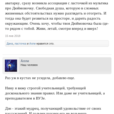
аватарку, сразу возникла ассоциация с ласточкой из мультика
про Дюймовочку. Свободная душа, которую в сложных
жизненных обстоятельствах нужно разглядеть и отогреть. И
тогда она будет резвиться на просторе, и дарить радость
окружающим. Очень хочу, чтобы твоя Дюймовочка была где-
то рядом с тобой. Живи, летай, смотри вперед и вверх!
15 янв 2018
Дана
,
ласточка
и
Алли
нравится это.
Алли
Наш человек
Раз уж в кустах не усидела, добавлю еще.
Нину я вижу строгой учительницей, требующей
досконального знания правил. Или даже не учительницей, а
преподавателем в ВУЗе.
Дэн - этакий мудрец, получающий удовольствие от своих
рассуждений. И голыми руками его не возьмешь,