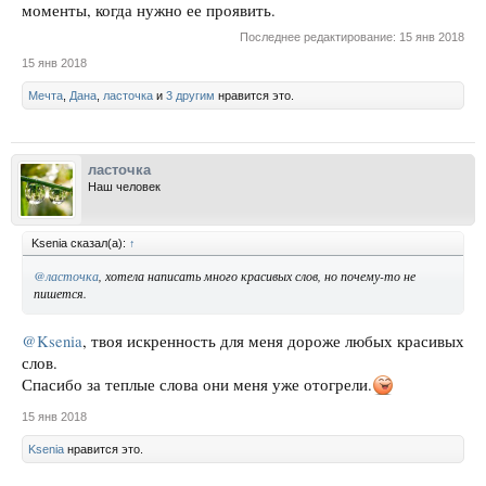
моменты, когда нужно ее проявить.
Последнее редактирование:
15 янв 2018
15 янв 2018
Мечта
,
Дана
,
ласточка
и
3 другим
нравится это.
ласточка
Наш человек
Ksenia сказал(а):
↑
@ласточка
, хотела написать много красивых слов, но почему-то не
пишется.
@Ksenia
, твоя искренность для меня дороже любых красивых
слов.
Спасибо за теплые слова они меня уже отогрели.
15 янв 2018
Ksenia
нравится это.