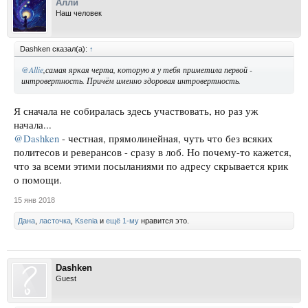
Алли
Наш человек
Dashken сказал(а):
↑
@Allie
,самая яркая черта, которую я у тебя приметила первой -
интровертность. Причём именно здоровая интровертность.
Я сначала не собиралась здесь участвовать, но раз уж
начала...
@Dashken
- честная, прямолинейная, чуть что без всяких
политесов и реверансов - сразу в лоб. Но почему-то кажется,
что за всеми этими посыланиями по адресу скрывается крик
о помощи.
15 янв 2018
Дана
,
ласточка
,
Ksenia
и
ещё 1-му
нравится это.
Dashken
Guest