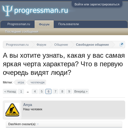
Войти или зарегистрироваться
Progressman.ru
Пользователи
Форум
Последние сообщения
Progressman.ru
Форум
Общение
Свободное общение
А вы хотите узнать, какая у вас самая
яркая черта характера? Что в первую
очередь видят люди?
Метки:
игра
челлендж
< Назад
1
←
4
5
6
7
8
9
Вперёд >
Anya
Наш человек
Dashken сказал(а):
↑