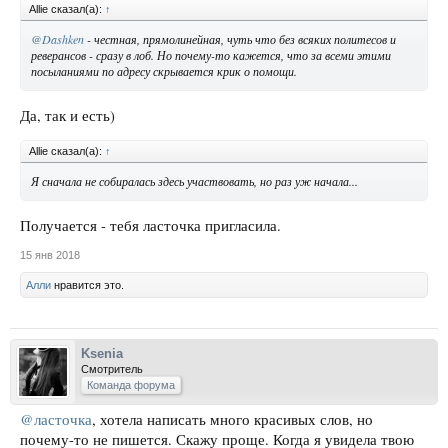
Allie сказал(а):
↑
@Dashken
- честная, прямолинейная, чуть что без всяких политесов и
реверансов - сразу в лоб. Но почему-то кажется, что за всеми этими
посыланиями по адресу скрывается крик о помощи.
Да, так и есть)
Allie сказал(а):
↑
Я сначала не собиралась здесь участвовать, но раз уж начала...
Получается - тебя ласточка пригласила.
15 янв 2018
Алли
нравится это.
Ksenia
Смотритель
Команда форума
@ласточка
, хотела написать много красивых слов, но
почему-то не пишется. Скажу проще. Когда я увидела твою