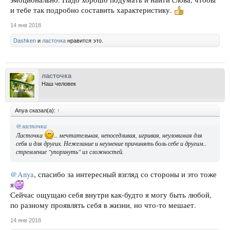
и тебе так подробно составить характеристику.
14 янв 2018
Dashken
и
ласточка
нравится это.
ласточка
Наш человек
Anya сказал(а):
↑
@ласточка
Ласточка
.. мечтательная, непоседливая, игривая, неуловимая для
себя и для других. Нежелание и неумение причинять боль себе и другим..
стремление "упорхнуть" из сложностей.
@Anya
, спасибо за интересный взгляд со стороны и это тоже
я
Сейчас ощущаю себя внутри как-будто я могу быть любой,
по разному проявлять себя в жизни, но что-то мешает.
14 янв 2018