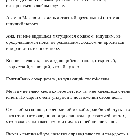
вывернеться в любом случае.
Атаман Максюта - очень активный, деятельный оптимист,
ищущий нового.
Аня, ты мне видишься мятущимся облаком, ищущим, не
оределившимся пока, не решившим, дождем ли пролиться
или растаять в синем небе.
Ксения- человек, наслаждающийся жизнью, открытый,
творческий, знающий, что ей нужно.
ЕмптиСкай- созерцатель, излучающий спокойствие.
Мечта - не знаю, сколько тебе лет, но ты мне кажешься очень
юной. Но еще и очень упорной в достижении своей цели.
Ома - образ кошки, своенравной и свободолюбивой, чуть что
- коготки наготове, но иногда слишком приставучей, из тех,
что ложатся на клавиатуру и ничего с ней не сделаешь.
Виола - пытливый ум, чувство справедливости и твердость в