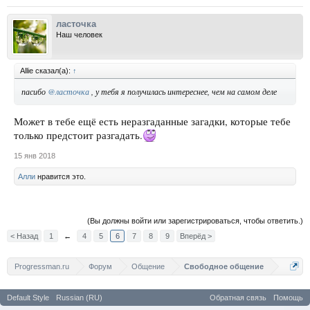
ласточка
Наш человек
Allie сказал(а):
↑
пасибо
@ласточка
, у тебя я получилась интереснее, чем на самом деле
Может в тебе ещё есть неразгаданные загадки, которые тебе
только предстоит разгадать.
15 янв 2018
Алли
нравится это.
(Вы должны войти или зарегистрироваться, чтобы ответить.)
< Назад
1
←
4
5
6
7
8
9
Вперёд >
Progressman.ru
Форум
Общение
Свободное общение
Default Style
Russian (RU)
Обратная связь
Помощь