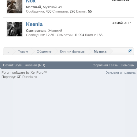
Nox
Местный
, Мужской, 49
Сообщения:
453
Симпатии:
276
Баллы:
55
Ksenia
30 май 2017
Смотритель
, Женский
Сообщения:
12.361
Симпатии:
11.994
Баллы:
155
...
Форум
Общение
Книги и фильмы
Музыка
Default Style
Russian (RU)
Обратная связь
Помощь
Forum software by XenForo™
Условия и правила
Перевод: XF-Russia.ru