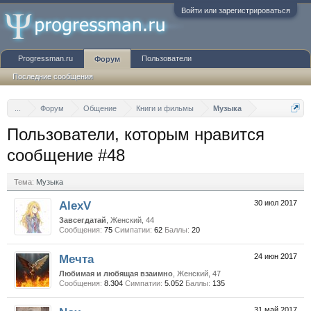
Войти или зарегистрироваться
Progressman.ru
Пользователи
Форум
Последние сообщения
...
Форум
Общение
Книги и фильмы
Музыка
Пользователи, которым нравится
сообщение #48
Тема:
Музыка
AlexV
30 июл 2017
Завсегдатай
, Женский, 44
Сообщения:
75
Симпатии:
62
Баллы:
20
Мечта
24 июн 2017
Любимая и любящая взаимно
, Женский, 47
Сообщения:
8.304
Симпатии:
5.052
Баллы:
135
31 май 2017