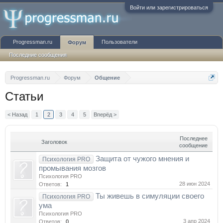
Войти или зарегистрироваться
Progressman.ru
Пользователи
Форум
Последние сообщения
Progressman.ru
Форум
Общение
Статьи
< Назад
1
2
3
4
5
Вперёд >
Последнее
Заголовок
сообщение
Защита от чужого мнения и
Психология PRO
промывания мозгов
Психология PRO
28 июн 2024
Ответов:
1
Ты живешь в симуляции своего
Психология PRO
ума
Психология PRO
3 апр 2024
Ответов:
0